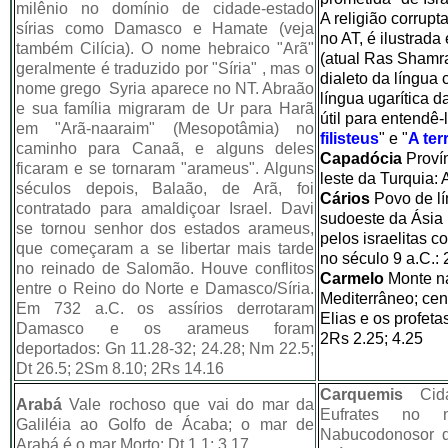
milênio no domínio de cidade-estado
A religião corrupt
sírias como Damasco e Hamate (veja
no AT, é ilustrada
também Cilícia). O nome hebraico "Arã"
(atual Ras Shamra
geralmente é traduzido por "Síria" , mas o
dialeto da língua 
nome grego Syria aparece no NT. Abraão
língua ugarítica 
e sua família migraram de Ur para Harã
útil para entendê-l
em "Arã-naaraim" (Mesopotâmia) no
filisteus
" e "
A ter
caminho para Canaã, e alguns deles
Capadócia
Provín
ficaram e se tornaram "arameus". Alguns
leste da Turquia: 
séculos depois, Balaão, de Arã, foi
Cários
Povo de lí
contratado para amaldiçoar Israel. Davi
sudoeste da Ásia
se tornou senhor dos estados arameus,
pelos israelitas 
que começaram a se libertar mais tarde
no século 9 a.C.:
no reinado de Salomão. Houve conflitos
Carmelo
Monte na
entre o Reino do Norte e Damasco/Síria.
Mediterrâneo; cen
Em 732 a.C. os assírios derrotaram
Elias e os profeta
Damasco e os arameus foram
2Rs 2.25; 4.25
deportados: Gn 11.28-32; 24.28; Nm 22.5;
Dt 26.5; 2Sm 8.10; 2Rs 14.16
Carquemis
Cida
Arabá
Vale rochoso que vai do mar da
Eufrates no n
Galiléia ao Golfo de Ácaba; o mar de
Nabucodonosor d
Arabá é o mar Morto: Dt 1.1; 3.17.