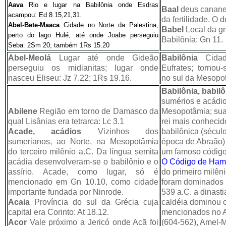
Aava
Rio e lugar na Babilônia onde Esdras
Baal
deus cananeu
acampou: Ed 8.15,21,31.
da fertilidade. O 
Abel-Bete-Maaca
Cidade no Norte da Palestina,
Babel
Local da gr
perto do lago Hulé, até onde Joabe perseguiu
Babilônia: Gn 11.
Seba: 2Sm 20; também 1Rs 15.20
Abel-Meolá
Lugar até onde Gideão
Babilônia
Cidad
perseguiu os midianitas; lugar onde
Eufrates; tornou-
nasceu Eliseu: Jz 7.22; 1Rs 19.16.
no sul da Mesopot
Babilônia, babil
sumérios e acádio
Abilene
Região em torno de Damasco da
Mesopotâmia; sua 
qual Lisânias era tetrarca: Lc 3.1
rei mais conhecid
Acade, acádios
Vizinhos dos
babilônica (século
sumerianos, ao Norte, na Mesopotâmia
época de Abraão) 
do terceiro milênio a.C. Da língua semita
um famoso código 
acádia desenvolveram-se o babilônio e o
O Código de Ham
assírio. Acade, como lugar, só é
do primeiro milêni
mencionado em Gn 10.10, como cidade
foram dominados p
importante fundada por Ninrode.
539 a.C. a dinast
Acaia
Província do sul da Grécia cuja
caldéia dominou o
capital era Corinto: At 18.12.
mencionados no 
Acor
Vale próximo a Jericó onde Acã foi
(604-562), Amel-M