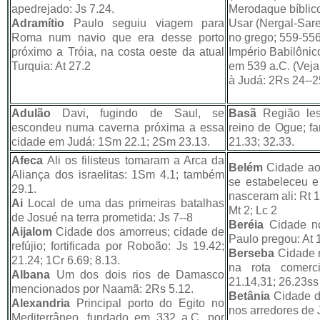
apedrejado: Js 7.24.
Merodaque bíblico
Adramítio
Paulo seguiu viagem para
Usar (Nergal-Sarez
Roma num navio que era desse porto
no grego; 559-556)
próximo a Tróia, na costa oeste da atual
Império Babilônico
Turquia: At 27.2
em 539 a.C. (Vej
à Judá: 2Rs 24--25
Adulão
Davi, fugindo de Saul, se
Basã
Região les
escondeu numa caverna próxima a essa
reino de Ogue; f
cidade em Judá: 1Sm 22.1; 2Sm 23.13.
21.33; 32.33.
Afeca
Ali os filisteus tomaram a Arca da
Belém
Cidade ao
Aliança dos israelitas: 1Sm 4.1; também
se estabeleceu e
29.1.
nasceram ali: Rt 
Ai
Local de uma das primeiras batalhas
Mt 2; Lc 2
de Josué na terra prometida: Js 7--8
Beréia
Cidade no
Aijalom
Cidade dos amorreus; cidade de
Paulo pregou: At 
refújio; fortificada por Roboão: Js 19.42;
Berseba
Cidade n
21.24; 1Cr 6.69; 8.13.
na rota comerc
Albana
Um dos dois rios de Damasco
21.14,31; 26.23ss
mencionados por Naamã: 2Rs 5.12.
Betânia
Cidade d
Alexandria
Principal porto do Egito no
nos arredores de 
Mediterrâneo, fundado em 332 a.C. por