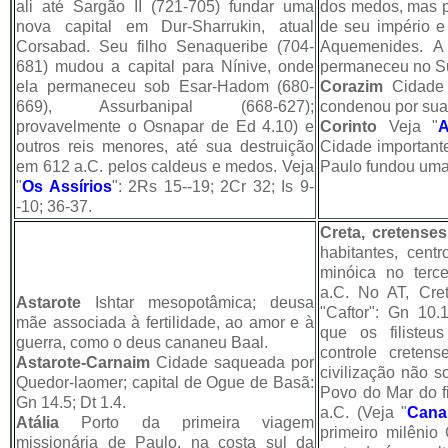
ali até Sargão II (721-705) fundar uma
dos medos, mas po
nova capital em Dur-Sharrukin, atual
de seu império e
Corsabad. Seu filho Senaqueribe (704-
Aquemenides. A 
681) mudou a capital para Nínive, onde
permaneceu no Su
ela permaneceu sob Esar-Hadom (680-
Corazim
Cidade 
669), Assurbanipal (668-627);
condenou por sua 
provavelmente o Osnapar de Ed 4.10) e
Corinto
Veja "
A
outros reis menores, até sua destruição
Cidade importante
em 612 a.C. pelos caldeus e medos. Veja
Paulo fundou uma 
"
Os Assírios
": 2Rs 15--19; 2Cr 32; Is 9-
-10; 36-37.
Creta, cretenses
habitantes, centr
minóica no terc
a.C. No AT, Cr
Astarote
Ishtar mesopotâmica; deusa
"Caftor": Gn 10.1
mãe associada à fertilidade, ao amor e à
que os filiste
guerra, como o deus cananeu Baal.
controle creten
Astarote-Carnaim
Cidade saqueada por
civilização não s
Quedor-laomer; capital de Ogue de Basã:
Povo do Mar do f
Gn 14.5; Dt 1.4.
a.C. (Veja "
Canan
Atália
Porto da primeira viagem
primeiro milênio
missionária de Paulo, na costa sul da