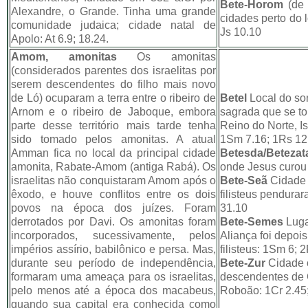
Bete-Horom
(de 
Alexandre, o Grande. Tinha uma grande
cidades perto do l
comunidade judaica; cidade natal de
Js 10.10
Apolo: At 6.9; 18.24.
Amom, amonitas
Os amonitas
(considerados parentes dos israelitas por
serem descendentes do filho mais novo
de Ló) ocuparam a terra entre o ribeiro de
Betel
Local do so
Arnom e o ribeiro de Jaboque, embora
sagrada que se tor
parte desse território mais tarde tenha
Reino do Norte, Is
sido tomado pelos amonitas. A atual
1Sm 7.16; 1Rs 12
Amman fica no local da principal cidade
Betesda/Betezat
amonita, Rabate-Amom (antiga Rabá). Os
onde Jesus curou 
israelitas não conquistaram Amom após o
Bete-Seã
Cidade 
êxodo, e houve conflitos entre os dois
filisteus pendura
povos na época dos juízes. Foram
31.10
derrotados por Davi. Os amonitas foram
Bete-Semes
Luga
incorporados, sucessivamente, pelos
Aliança foi depoi
impérios assírio, babilônico e persa. Mas,
filisteus: 1Sm 6; 
durante seu período de independência,
Bete-Zur
Cidade 
formaram uma ameaça para os israelitas,
descendentes de C
pelo menos até a época dos macabeus,
Roboão: 1Cr 2.45;
quando sua capital era conhecida como