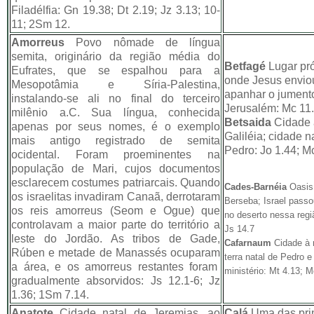
Filadélfia: Gn 19.38; Dt 2.19; Jz 3.13; 10-
11; 2Sm 12.
Amorreus
Povo nômade de língua
semita, originário da região média do
Betfagé
Lugar pró
Eufrates, que se espalhou para a
onde Jesus enviou
Mesopotâmia e Síria-Palestina,
apanhar o jumento
instalando-se ali no final do terceiro
Jerusalém: Mc 11
milênio a.C. Sua língua, conhecida
Betsaida
Cidade 
apenas por seus nomes, é o exemplo
Galiléia; cidade n
mais antigo registrado de semita
Pedro: Jo 1.44; M
ocidental. Foram proeminentes na
população de Mari, cujos documentos
esclarecem costumes patriarcais. Quando
Cades-Barnéia
Oasis 
os israelitas invadiram Canaã, derrotaram
Berseba; Israel passo
os reis amorreus (Seom e Ogue) que
no deserto nessa regi
controlavam a maior parte do território a
Js 14.7
leste do Jordão. As tribos de Gade,
Cafarnaum
Cidade à 
Rúben e metade de Manassés ocuparam
terra natal de Pedro 
a área, e os amorreus restantes foram
ministério: Mt 4.13; M
gradualmente absorvidos: Js 12.1-6; Jz
1.36; 1Sm 7.14.
Anatote
Cidade natal de Jeremias, ao
Calá
Uma das prin