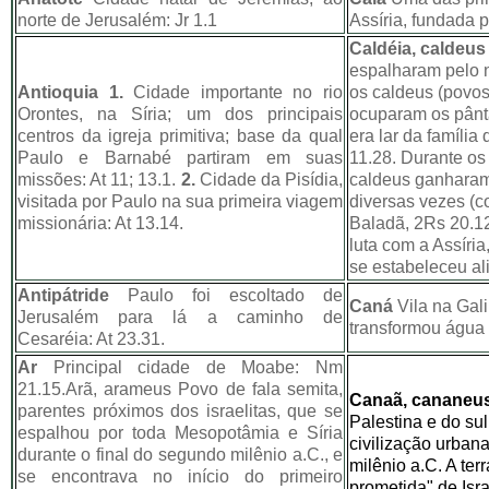
norte de Jerusalém: Jr 1.1
Assíria, fundada 
Caldéia, caldeus
espalharam pelo 
Antioquia
1.
Cidade importante no rio
os caldeus (povos
Orontes, na Síria; um dos principais
ocuparam os pânta
centros da igreja primitiva; base da qual
era lar da família
Paulo e Barnabé partiram em suas
11.28. Durante os 
missões: At 11; 13.1.
2.
Cidade da Pisídia,
caldeus ganharam 
visitada por Paulo na sua primeira viagem
diversas vezes (
missionária: At 13.14.
Baladã, 2Rs 20.1
luta com a Assíria
se estabeleceu al
Antipátride
Paulo foi escoltado de
Caná
Vila na Gal
Jerusalém para lá a caminho de
transformou água 
Cesaréia: At 23.31.
Ar
Principal cidade de Moabe: Nm
21.15.Arã, arameus Povo de fala semita,
Canaã, cananeu
parentes próximos dos israelitas, que se
Palestina e do sul
espalhou por toda Mesopotâmia e Síria
civilização urban
durante o final do segundo milênio a.C., e
milênio a.C. A ter
se encontrava no início do primeiro
prometida" de Isr