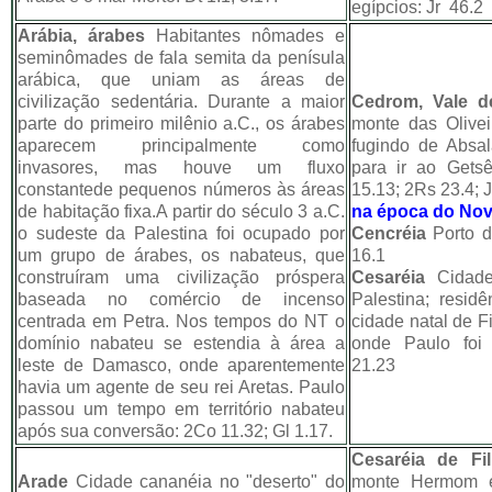
egípcios: Jr 46.2
Arábia, árabes
Habitantes nômades e
seminômades de fala semita da penísula
arábica, que uniam as áreas de
civilização sedentária. Durante a maior
Cedrom, Vale d
parte do primeiro milênio a.C., os árabes
monte das Olivei
aparecem principalmente como
fugindo de Absal
invasores, mas houve um fluxo
para ir ao Gets
constantede pequenos números às áreas
15.13; 2Rs 23.4; J
de habitação fixa.A partir do século 3 a.C.
na época do No
o sudeste da Palestina foi ocupado por
Cencréia
Porto d
um grupo de árabes, os nabateus, que
16.1
construíram uma civilização próspera
Cesaréia
Cidade
baseada no comércio de incenso
Palestina; resid
centrada em Petra. Nos tempos do NT o
cidade natal de Fi
domínio nabateu se estendia à área a
onde Paulo foi 
leste de Damasco, onde aparentemente
21.23
havia um agente de seu rei Aretas. Paulo
passou um tempo em território nabateu
após sua conversão: 2Co 11.32; Gl 1.17.
Cesaréia de Fil
Arade
Cidade cananéia no "deserto" do
monte Hermom e