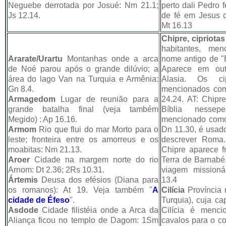
Neguebe derrotada por Josué: Nm 21.1;
perto dali Pedro 
Js 12.14.
de fé em Jesus 
Mt 16.13
Chipre, cipriotas
habitantes, me
Ararate/Urartu
Montanhas onde a arca
nome antigo de "E
de Noé parou após o grande dilúvio; a
Aparece em out
área do lago Van na Turquia e Armênia:
Alasia. Os ci
Gn 8.4.
mencionados com
Armagedom
Lugar de reunião para a
24.24. AT: Chipr
grande batalha final (veja também
Bíblia nesse
Megido) : Ap 16.16.
mencionado como 
Armom
Rio que flui do mar Morto para o
Dn 11.30, é usado
leste; fronteira entre os amorreus e os
descrever Roma
moabitas: Nm 21.13.
Chipre aparece f
Aroer
Cidade na margem norte do rio
Terra de Barnabé,
Arnom: Dt 2.36; 2Rs 10.31.
viagem missioná
Ártemis
Deusa dos efésios (Diana para
13.4
os romanos): At 19. Veja também "
A
Cilícia
Província 
cidade de Éfeso
".
Turquia), cuja ca
Asdode
Cidade filistéia onde a Arca da
Cilícia é menc
Aliança ficou no templo de Dagom: 1Sm
cavalos para o c