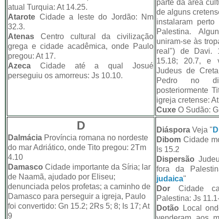
parte da área cult
atual Turquia: At 14.25.
de alguns cretense
Atarote
Cidade a leste do Jordão: Nm
instalaram perto 
32.3.
Palestina. Algu
Atenas
Centro cultural da civilização
uniram-se às trop
grega e cidade acadêmica, onde Paulo
real") de Davi.
pregou: At 17.
15.18; 20.7, e 
Azeca
Cidade até a qual Josué
Judeus de Cret
perseguiu os amorreus: Js 10.10.
Pedro no di
posteriormente Ti
igreja cretense: At
Cuxe
O Sudão: G
D
Diáspora
Veja "
D
Dalmácia
Província romana no nordeste
Dibom
Cidade mo
do mar Adriático, onde Tito pregou: 2Tm
Is 15.2
4.10
Dispersão
Judeu
Damasco
Cidade importante da Síria; lar
fora da Palesti
de Naamã, ajudado por Eliseu;
judaica
"
denunciada pelos profetas; a caminho de
Dor
Cidade ca
Damasco para perseguir a igreja, Paulo
Palestina: Js 11.1
foi convertido: Gn 15.2; 2Rs 5; 8; Is 17; At
Dotão
Local ond
9
venderam aos mid