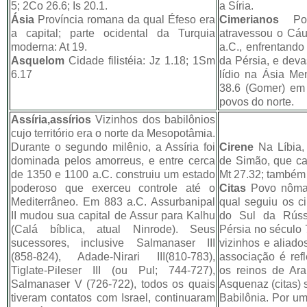
5; 2Co 26.6; Is 20.1.
a Síria.
Ásia
Província romana da qual Éfeso era
Cimerianos
Pov
a capital; parte ocidental da Turquia
atravessou o Cáu
moderna: At 19.
a.C., enfrentando
Asquelom
Cidade filistéia: Jz 1.18; 1Sm
da Pérsia, e deva
6.17
lídio na Ásia M
38.6 (Gomer) em
povos do norte.
Assíria,assírios
Vizinhos dos babilônios
cujo território era o norte da Mesopotâmia.
Durante o segundo milênio, a Assíria foi
Cirene
Na Líbia, 
dominada pelos amorreus, e entre cerca
de Simão, que ca
de 1350 e 1100 a.C. construiu um estado
Mt 27.32; também 
poderoso que exerceu controle até o
Citas
Povo nômad
Mediterrâneo. Em 883 a.C. Assurbanipal
qual seguiu os c
II mudou sua capital de Assur para Kalhu
do Sul da Rúss
(Calá bíblica, atual Ninrode). Seus
Pérsia no século 
sucessores, inclusive Salmanaser III
vizinhos e aliado
(858-824), Adade-Nirari III(810-783),
associação é ref
Tiglate-Pileser III (ou Pul; 744-727),
os reinos de Arar
Salmanaser V (726-722), todos os quais
Asquenaz (citas) 
tiveram contatos com Israel, continuaram
Babilônia. Por um