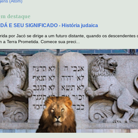
gens (Atom)
em destaque
Á E SEU SIGNIFICADO - História judaica
rida por Jacó se dirige a um futuro distante, quando os descendentes 
 a Terra Prometida. Comece sua preci...