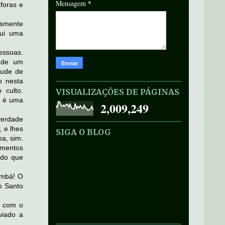
*
Mensagem
foras e
esmente
ui uma
essoas.
r de um
itude de
o nesta
 culto.
VISUALIZAÇÕES DE PÁGINAS
e é uma
2,009,249
verdade
, e lhes
SIGA O BLOG
a, sim.
amentos
 do que
ambá! O
to Santo
s com o
viado a