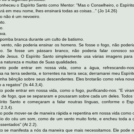
nheceu o Espírito Santo como Mentor: "Mas o Conselheiro, o Espírito
ará em meu nome, lhes ensinará todas as coisas..." (Jo 14.26)
to não é um nevoeiro.
to.
o.
uva.
pomba branca durante um culto de batismo.
 vento, não poderia ensinar os homens. Se fosse o fogo, não poderia
to. Se fosse um pássaro branco, não poderia falar conosco s
de Jesus. O Espírito Santo simplesmente usa várias imagens para 
a natureza e muitas de Suas qualidades.
anto pode entrar em nossa vida, como a água, refrescando-nos
a na terra sedenta, e torrentes na terra seca; derramarei meu Espíri
minha bênção sobre seus descendentes. Eles brotarão como relva nov
o a regatos" (Is 44.3,4).
to pode entrar em nossa vida, como o fogo, purificando-nos. "E vira
s de fogo, que se separaram e pousaram sobre cada um deles. Todos 
írito Santo e começaram a falar noutras línguas, conforme o Espí
 2.3,4).
to pode mover-se de maneira rápida e repentina em nossa vida como o
eio do céu um som, como de um vento muito forte, e encheu toda a 
ssentados" (At 2.2).
to se manifesta a nós da maneira que mais necessitamos. Ele pode m