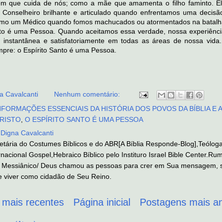
m que cuida de nós; como a mãe que amamenta o filho faminto. E
Conselheiro brilhante e articulado quando enfrentamos uma decisão d
como um Médico quando fomos machucados ou atormentados na batalh
nto é uma Pessoa. Quando aceitamos essa verdade, nossa experiência
, instantânea e satisfatoriamente em todas as áreas de nossa vida.
pre: o Espírito Santo é uma Pessoa.
a Cavalcanti
Nenhum comentário:
NFORMAÇÕES ESSENCIAIS DA HISTÓRIA DOS POVOS DA BÍBLIA E A
CRISTO
,
O ESPÍRITO SANTO É UMA PESSOA
 Digna Cavalcanti
ietária do Costumes Bíblicos e do ABR[A Bíblia Responde-Blog],Teólog
nacional Gospel,Hebraico Bíblico pelo Instituro Israel Bible Center.Ru
Messiânico/ Deus chamou as pessoas para crer em Sua mensagem, s
 viver como cidadão de Seu Reino.
 mais recentes
Página inicial
Postagens mais an