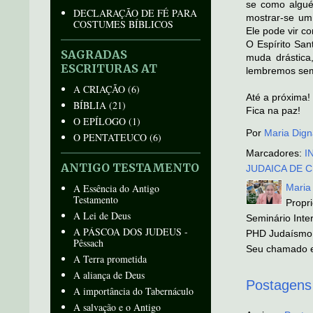
se como algué
DECLARAÇÃO DE FÉ PARA
mostrar-se um 
COSTUMES BÍBLICOS
Ele pode vir 
O Espírito Sa
SAGRADAS
muda drástica
ESCRITURAS AT
lembremos sem
A CRIAÇÃO
(6)
Até a próxima!
BÍBLIA
(21)
Fica na paz!
O EPÍLOGO
(1)
Por
Maria Dign
O PENTATEUCO
(6)
Marcadores:
I
ANTIGO TESTAMENTO
JUDAICA DE 
A Essência do Antigo
Maria
Testamento
Propr
A Lei de Deus
Seminário Inter
A PÁSCOA DOS JUDEUS -
PHD Judaísmo 
Pêssach
Seu chamado e
A Terra prometida
A aliança de Deus
Postagens
A importância do Tabernáculo
A salvação e o Antigo