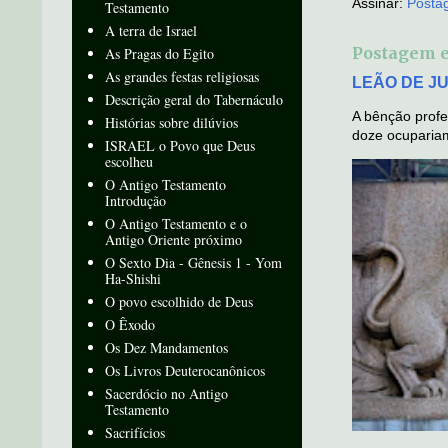
Assinar:
Posta
Testamento
A terra de Israel
Postagem 
As Pragas do Egito
As grandes festas religiosas
LEÃO DE JUD
Descrição geral do Tabernáculo
A bênção profe
Histórias sobre dilúvios
doze ocupariam
ISRAEL o Povo que Deus
escolheu
O Antigo Testamento
Introdução
O Antigo Testamento e o
Antigo Oriente próximo
O Sexto Dia - Gênesis 1 - Yom
Ha-Shishi
O povo escolhido de Deus
O Êxodo
Os Dez Mandamentos
Os Livros Deuterocanônicos
Sacerdócio no Antigo
Testamento
Sacrifícios