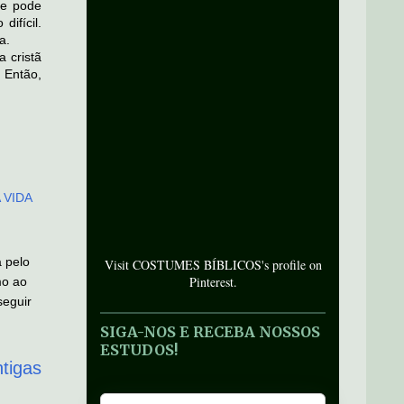
le pode
ifícil.
a.
 cristã
 Então,
 VIDA
a pelo
Visit COSTUMES BÍBLICOS's profile on
Pinterest.
mo ao
eguir
SIGA-NOS E RECEBA NOSSOS
ESTUDOS!
tigas