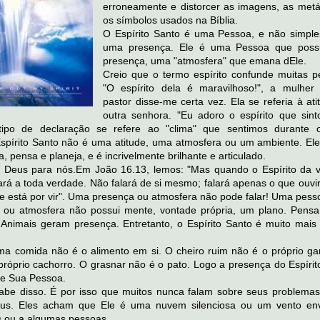
erroneamente e distorcer as imagens, as metá
os símbolos usados na Bíblia.
O Espírito Santo é uma Pessoa, e não simpl
uma presença. Ele é uma Pessoa que poss
presença, uma "atmosfera" que emana dEle.
Creio que o termo espírito confunde muitas p
"O espírito dela é maravilhoso!", a mulhe
pastor disse-me certa vez. Ela se referia à at
outra senhora. "Eu adoro o espírito que sint
 tipo de declaração se refere ao "clima" que sentimos durante o
Espírito Santo não é uma atitude, uma atmosfera ou um ambiente. El
, pensa e planeja, e é incrivelmente brilhante e articulado.
e Deus para nós.Em João 16.13, lemos: "Mas quando o Espírito da 
iará a toda verdade. Não falará de si mesmo; falará apenas o que ouvir
e está por vir". Uma presença ou atmosfera não pode falar! Uma pesso
ou atmosfera não possui mente, vontade própria, um plano. Pens
 Animais geram presença. Entretanto, o Espírito Santo é muito mais
a comida não é o alimento em si. O cheiro ruim não é o próprio g
 próprio cachorro. O grasnar não é o pato. Logo a presença do Espíri
de Sua Pessoa.
abe disso. É por isso que muitos nunca falam sobre seus problema
eus. Eles acham que Ele é uma nuvem silenciosa ou um vento en
os ou a algumas pessoas.