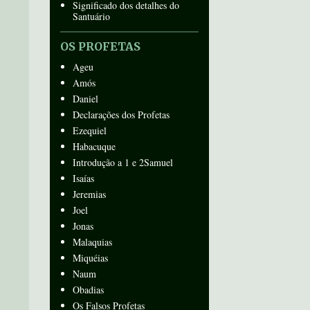
Significado dos detalhes do
Santuário
OS PROFETAS
Ageu
Amós
Daniel
Declarações dos Profetas
Ezequiel
Habacuque
Introdução a 1 e 2Samuel
Isaías
Jeremias
Joel
Jonas
Malaquias
Miquéias
Naum
Obadias
Os Falsos Profetas