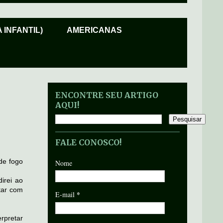
 INFANTIL)
AMERICANAS
ENCONTRE SEU ARTIGO
AQUI!
FALE CONOSCO!
de fogo
Nome
irei ao
tar com
*
E-mail
pretar