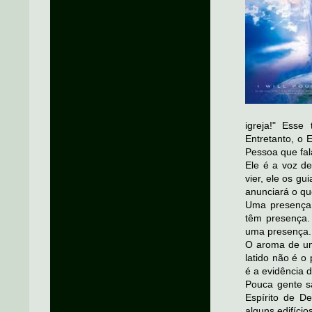
igreja!" Esse
Entretanto, o 
Pessoa que fala
Ele é a voz d
vier, ele os gu
anunciará o qu
Uma presença 
têm presença.
uma presença.
O aroma de um
latido não é o
é a evidência 
Pouca gente s
Espírito de D
alguns edifíci