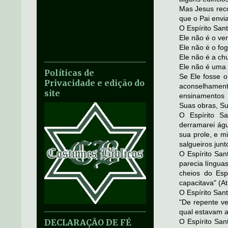
Mas Jesus reco
que o Pai envi
O Espírito San
Ele não é o ven
Ele não é o fog
Ele não é a ch
Ele não é uma 
Políticas de
Se Ele fosse o
Privacidade e edição do
aconselhamen
site
ensinamentos 
Suas obras, Su
O Espírito S
derramarei águ
sua prole, e 
salgueiros junt
O Espírito San
parecia língua
cheios do Esp
capacitava" (At
O Espírito San
"De repente v
qual estavam a
DECLARAÇÃO DE FÉ
O Espírito San