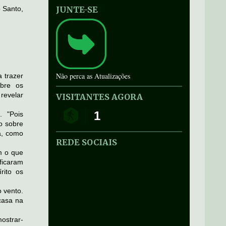
 Santo,
JUNTE-SE
Não perca as Atualizações
 trazer
obre os
revelar
VISITANTES AGORA
1
. "Pois
to sobre
a, como
REDE SOCIAIS
m o que
ficaram
rito os
 vento.
casa na
ostrar-