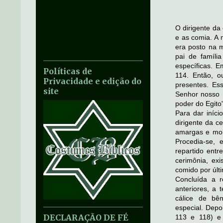
O dirigente d
e as comia. A
era posto na 
pai de famíli
específicas. 
Políticas de
114. Então, o
Privacidade e edição do
presentes. Es
site
Senhor nosso D
poder do Egito"
Para dar iníci
dirigente da 
amargas e mol
Procedia-se, 
repartido ent
cerimônia, exi
comido por últ
Concluída a r
anteriores, a 
cálice de bê
especial. Dep
DECLARAÇÃO DE FÉ
113 e 118) e 