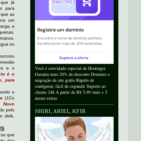
 que já
do para
 que as
 era um
arga, e
quenas.
omanos.
água no
nunciou
pressão
Você é convidado especial da Hostinger.
ice e o
Garanta mais 20% de desconto Domínio e
sto é o
migração de site grátis Rápido de
, para
configurar, fácil de expandir Suporte ao
cliente 24h A partir de R$ 5,99 /mês + 2
gundo o
meses extras
ue
(1Co
o Novo
do pelo
SHIRI, ARIEL, KFIR
m dele
,
US
rso que
rte das