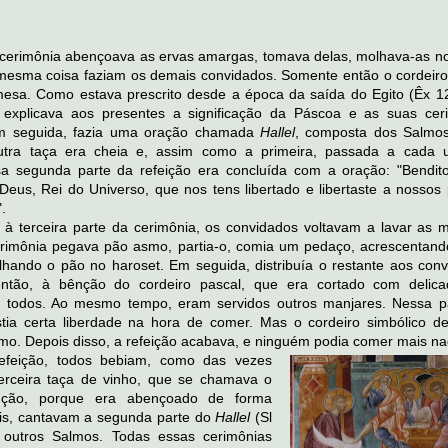
a cerimônia abençoava as ervas amargas, tomava delas, molhava-as n
 mesma coisa faziam os demais convidados. Somente então o cordeiro
mesa. Como estava prescrito desde a época da saída do Egito (Êx 12
a explicava aos presentes a significação da Páscoa e as suas cer
Em seguida, fazia uma oração chamada
Hallel
, composta dos Salmo
utra taça era cheia e, assim como a primeira, passada a cada
sa segunda parte da refeição era concluída com a oração: "Bendito
eus, Rei do Universo, que nos tens libertado e libertaste a nossos 
.
o à terceira parte da cerimônia, os convidados voltavam a lavar as 
cerimônia pegava pão asmo, partia-o, comia um pedaço, acrescentand
hando o pão no haroset. Em seguida, distribuía o restante aos conv
então, à bênção do cordeiro pascal, que era cortado com delic
re todos. Ao mesmo tempo, eram servidos outros manjares. Nessa p
stia certa liberdade na hora de comer. Mas o cordeiro simbólico de
imo. Depois disso, a refeição acabava, e ninguém podia comer mais na
efeição, todos bebiam, como das vezes
terceira taça de vinho, que se chamava o
nção, porque era abençoado de forma
ois, cantavam a segunda parte do
Hallel
(Sl
outros Salmos. Todas essas cerimônias