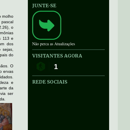
JUNTE-SE
o molho
 pascal
.26), o
imônias
s 113 e
Não perca as Atualizações
 um dos
 sejas,
pais do
VISITANTES AGORA
1
mãos. O
o ervas
idados.
REDE SOCIAIS
adeza e
arte da
via ser
da.