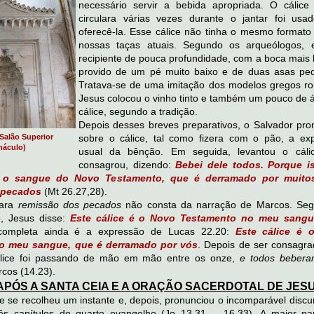
necessário servir a bebida apropriada. O cálice
circulara várias vezes durante o jantar foi usa
oferecê-la. Esse cálice não tinha o mesmo formato
nossas taças atuais. Segundo os arqueólogos,
recipiente de pouca profundidade, com a boca mais l
provido de um pé muito baixo e de duas asas pe
Tratava-se de uma imitação dos modelos gregos r
Jesus colocou o vinho tinto e também um pouco de 
cálice, segundo a tradição.
Depois desses breves preparativos, o Salvador pro
 Salão Superior
sobre o cálice, tal como fizera com o pão, a ex
náculo)
usual da bênção. Em seguida, levantou o cál
consagrou, dizendo:
Bebei dele todos. Porque i
 o sangue do Novo Testamento, que é derramado por muitos
 pecados
(Mt 26.27,28).
ara
remissão dos pecados
não consta da narração de Marcos. Se
o, Jesus disse:
Este cálice é o Novo Testamento no meu sang
 completa ainda é a expressão de Lucas 22.20:
Este cálice é 
o meu sangue, que é derramado por vós
. Depois de ser consagra
álice foi passando de mão em mão entre os onze,
e todos bebera
cos (14.23).
APÓS A SANTA CEIA E A ORAÇÃO SACERDOTAL DE JES
e se recolheu um instante e, depois, pronunciou o incomparável discu
ês capítulos do quarto evangelho (Jo 13.31 -- 16.33). A maior pa