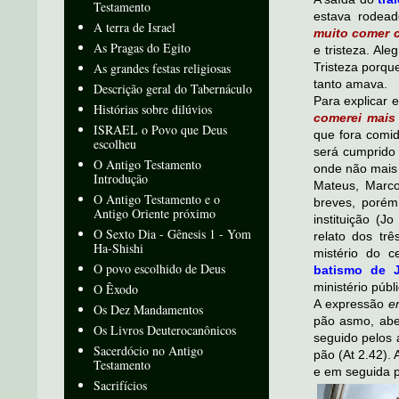
Testamento
estava rodead
A terra de Israel
muito comer 
As Pragas do Egito
e tristeza. Al
As grandes festas religiosas
Tristeza porqu
tanto amava.
Descrição geral do Tabernáculo
Para explicar 
Histórias sobre dilúvios
comerei mais
ISRAEL o Povo que Deus
que fora comi
escolheu
será cumprido 
O Antigo Testamento
onde não mais 
Introdução
Mateus, Marco
O Antigo Testamento e o
breves, porém
Antigo Oriente próximo
instituição (
O Sexto Dia - Gênesis 1 - Yom
relato dos trê
Ha-Shishi
mistério do c
O povo escolhido de Deus
batismo de J
ministério públ
O Êxodo
A expressão
e
Os Dez Mandamentos
pão asmo, aben
Os Livros Deuterocanônicos
seguido pelos 
Sacerdócio no Antigo
pão (At 2.42). 
Testamento
e em seguida p
Sacrifícios