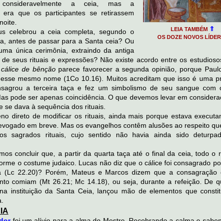
 consideravelmente a ceia, mas a
era que os participantes se retirassem
noite.
⇑
LEIA TAMBÉM
s celebrou a ceia completa, segundo o
OS DOZE NOVOS LÍDER
a, antes de passar para a Santa ceia? Ou
uma única cerimônia, extraindo da antiga
de seus rituais e expressões? Não existe acordo entre os estudioso
cálice de bênção
parece favorecer a segunda opinião, porque Paul
a esse mesmo nome (1Co 10.16). Muitos acreditam que isso é uma p
sagrou a terceira taça e fez um simbolismo de seu sangue com 
Mas pode ser apenas coincidência. O que devemos levar em considera
e se dava à sequência dos rituais.
leno direto de modificar os rituais, ainda mais porque estava execut
revogado em breve. Mas os evangelhos contêm alusões ao respeito qu
os sagrados rituais, cujo sentido não havia ainda sido deturpa
os concluir que, a partir da quarta taça até o final da ceia, todo o ri
orme o costume judaico. Lucas não diz que o cálice foi consagrado po
a (Lc 22.20)? Porém, Mateus e Marcos dizem que a consagração
nto comiam (Mt 26.21; Mc 14.18), ou seja, durante a refeição. De q
 na instituição da Santa Ceia, lançou mão de elementos que consti
a.
IA
idor
foi um alívio para a alma do Mestre. Recobrando a calma e sabe