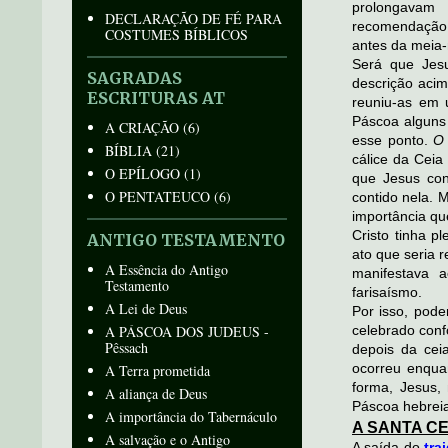
prolongavam
DECLARAÇÃO DE FÉ PARA
recomendação 
COSTUMES BÍBLICOS
antes da meia-
Será que Jesu
SAGRADAS
descrição acim
ESCRITURAS AT
reuniu-as em 
Páscoa alguns 
A CRIAÇÃO
(6)
esse ponto.
O 
BÍBLIA
(21)
cálice da Cei
O EPÍLOGO
(1)
que Jesus con
O PENTATEUCO
(6)
contido nela. 
importância qu
Cristo tinha p
ANTIGO TESTAMENTO
ato que seria 
A Essência do Antigo
manifestava a
Testamento
farisaísmo.
A Lei de Deus
Por isso, podem
A PÁSCOA DOS JUDEUS -
celebrado conf
Pêssach
depois da cei
ocorreu enqua
A Terra prometida
forma, Jesus,
A aliança de Deus
Páscoa hebrei
A importância do Tabernáculo
A SANTA CE
A salvação e o Antigo
A saída do
tra