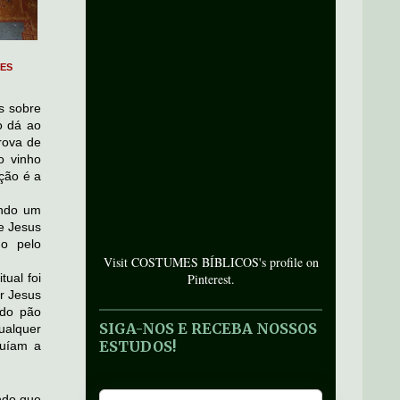
ES
s sobre
o dá ao
rova de
o vinho
ção é a
ando um
e Jesus
do pelo
Visit COSTUMES BÍBLICOS's profile on
tual foi
Pinterest.
r Jesus
 do pão
SIGA-NOS E RECEBA NOSSOS
ualquer
ESTUDOS!
tuíam a
ndo que