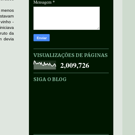
*
Mensagem
r menos
estavam
vinho -
niciava
ruto da
m devia
VISUALIZAÇÕES DE PÁGINAS
2,009,726
SIGA O BLOG