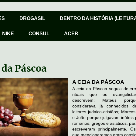
ES
DROGASIL
DENTRO DA HISTÓRIA (LEITURA
NIKE
CONSUL
ACER
 da Páscoa
A CEIA DA PÁSCOA
A ceia da Páscoa seguia deter
rituais que os evangelist
descrevem: Mateus porq
considerava já conhecidos d
leitores judaico-cristãos; Marco
e João porque julgavam inúteis 
romanos, gregos e asiáticos, pa
escreveram principalmente. Os 
que mencionaremos eram consi