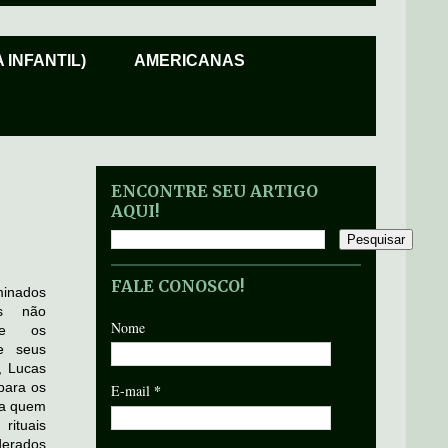
 INFANTIL)
AMERICANAS
ENCONTRE SEU ARTIGO
AQUI!
FALE CONOSCO!
minados
as não
Nome
ue os
e seus
s, Lucas
para os
*
E-mail
ra quem
rituais
derados