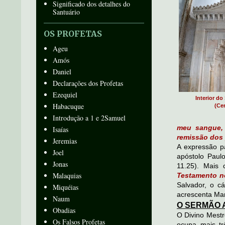
Significado dos detalhes do
Santuário
OS PROFETAS
Ageu
Amós
Daniel
Declarações dos Profetas
Ezequiel
Interior do
Habacuque
(Ce
Introdução a 1 e 2Samuel
meu sangue,
Isaías
remissão dos
Jeremias
A expressão p
Joel
apóstolo Paul
Jonas
11.25). Mais
Malaquias
Testamento n
Salvador, o c
Miquéias
acrescenta Mar
Naum
O SERMÃO 
Obadias
O Divino Mestr
Os Falsos Profetas
ocupa mais tr