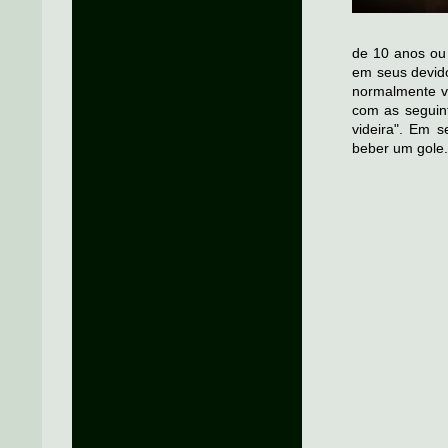
de 10 anos ou
em seus devido
normalmente v
com as seguint
videira". Em 
beber um gole.