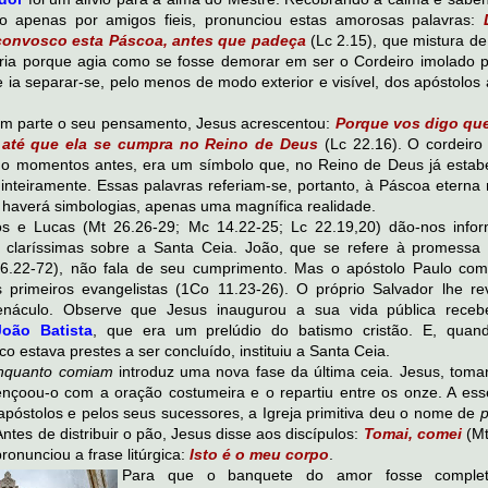
o apenas por amigos fieis, pronunciou estas amorosas palavras:
D
convosco esta Páscoa, antes que padeça
(Lc 2.15), que mistura de
egria porque agia como se fosse demorar em ser o Cordeiro imolado p
e ia separar-se, pelo menos de modo exterior e visível, dos apóstolo
em parte o seu pensamento, Jesus acrescentou:
Porque vos digo qu
 até que ela se cumpra no Reino de Deus
(Lc 22.16). O cordeiro 
do momentos antes, era um símbolo que, no Reino de Deus já estabe
inteiramente. Essas palavras referiam-se, portanto, à Páscoa eterna 
haverá simbologias, apenas uma magnífica realidade.
s e Lucas (Mt 26.26-29; Mc 14.22-25; Lc 22.19,20) dão-nos info
 claríssimas sobre a Santa Ceia. João, que se refere à promessa
Jo 6.22-72), não fala de seu cumprimento. Mas o apóstolo Paulo com
s primeiros evangelistas (1Co 11.23-26). O próprio Salvador lhe re
enáculo. Observe que Jesus inaugurou a sua vida pública rece
oão Batista
, que era um prelúdio do batismo cristão. E, qua
ico estava prestes a ser concluído, instituiu a Santa Ceia.
nquanto comiam
introduz uma nova fase da última ceia. Jesus, tom
çoou-o com a oração costumeira e o repartiu entre os onze. A esse 
apóstolos e pelos seus sucessores, a Igreja primitiva deu o nome de
p
Antes de distribuir o pão, Jesus disse aos discípulos:
Tomai, comei
(Mt
ronunciou a frase litúrgica:
Isto é o meu corpo
.
Para que o banquete do amor fosse complet