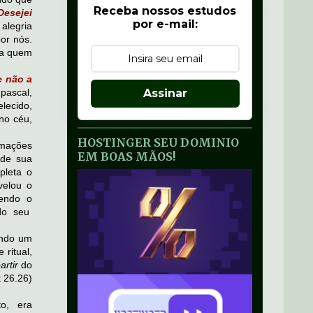
Receba nossos estudos
esejei
por e-mail:
 alegria
or nós.
s a quem
e não a
pascal,
Assinar
lecido,
no céu,
HOSTINGER SEU DOMINIO
rmações
EM BOAS MÃOS!
 de sua
pleta o
velou o
bendo o
ndo seu
ando um
ritual,
artir
do
 26.26)
o, era