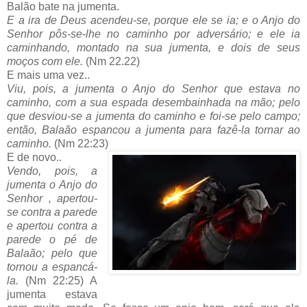
Balão bate na jumenta.
E a ira de Deus acendeu-se, porque ele se ia; e o Anjo do
Senhor pôs-se-lhe no caminho por adversário; e ele ia
caminhando, montado na sua jumenta, e dois de seus
moços com ele.
(Nm 22.22)
E mais uma vez..
Viu, pois, a jumenta o Anjo do Senhor que estava no
caminho, com a sua espada desembainhada na mão; pelo
que desviou-se a jumenta do caminho e foi-se pelo campo;
então, Balaão espancou a jumenta para fazê-la tornar ao
caminho.
(Nm 22:23)
E de novo..
Vendo, pois, a
jumenta o Anjo do
Senhor , apertou-
se contra a parede
e apertou contra a
parede o pé de
Balaão; pelo que
tornou a espancá-
la.
(Nm 22:25) A
jumenta estava