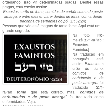
ordenando, irão vir determinadas pragas. Dentre essas
pragas, está escrito assim:
Exaustos serão de fome, comidos de carbúnculo e de peste
amarga: e entre eles enviarei dentes de feras, com ardente
peçonha de serpentes do pó.
(Dt 32:24)
Pessoas que vão está magras de tanta fome. Aqui está um
grande segredo.
Na foto: [מְזֵ֥י-
mə·zê רָעָ֛ב-rā·‘āḇ :
Exaustos-
Famintos]
Na tradução em
português está
assim:
Exaustos
s
erão de fome,
comidos de
carbúnculo e de
peste amarga..
foi
traduzido
רָעָ֛ב-
rā·‘āḇ
"
fome
"
que está correto, mas, "
comidos de
carbúnculos e de peste amarga
" foi traduzido como
enfermidades. Veja: