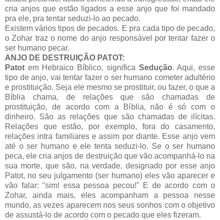
cria anjos que estão ligados a esse anjo que foi mandado
pra ele, pra tentar seduzi-lo ao pecado.
Existem vários tipos de pecados. E pra cada tipo de pecado,
o Zohar traz o nome do anjo responsável por tentar fazer o
ser humano pecar.
ANJO DE DESTRUIÇÃO PATOT:
Patot
em Hebraico Bíblico, significa
Sedução
. Aqui, esse
tipo de anjo, vai tentar fazer o ser humano cometer adultério
e prostituição. Seja ele mesmo se prostituir, ou fazer, o que a
Bíblia chama, de relações que são chamadas de
prostituição, de acordo com a Bíblia, não é só com o
dinheiro. São as relações que são chamadas de ilícitas.
Relações que estão, por exemplo, fora do casamento,
relações intra familiares e assim por diante. Esse anjo vem
até o ser humano e ele tenta seduzi-lo. Se o ser humano
peca, ele cria anjos de destruição que vão acompanhá-lo na
sua morte, que são, na verdade, designado por esse anjo
Patot, no seu julgamento (ser humano) eles vão aparecer e
vão falar: "sim! essa pessoa pecou!" E de acordo com o
Zohar, ainda mais, eles acompanham a pessoa nesse
mundo, as vezes aparecem nos seus sonhos com o objetivo
de assustá-lo de acordo com o pecado que eles fizeram.