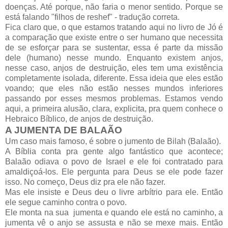
doenças. Até porque, não faria o menor sentido. Porque se
está falando "filhos de reshef" - tradução correta.
Fica claro que, o que estamos tratando aqui no livro de Jó é
a comparação que existe entre o ser humano que necessita
de se esforçar para se sustentar, essa é parte da missão
dele (humano) nesse mundo. Enquanto existem anjos,
nesse caso, anjos de destruição, eles tem uma existência
completamente isolada, diferente. Essa ideia que eles estão
voando; que eles não estão nesses mundos inferiores
passando por esses mesmos problemas. Estamos vendo
aqui, a primeira alusão, clara, explicita, pra quem conhece o
Hebraico Bíblico, de anjos de destruição.
A JUMENTA DE BALAÃO
Um caso mais famoso, é sobre o jumento de Bilah (Balaão).
A Bíblia conta pra gente algo fantástico que acontece;
Balaão odiava o povo de Israel e ele foi contratado para
amaldiçoá-los. Ele pergunta para Deus se ele pode fazer
isso. No começo, Deus diz pra ele não fazer.
Mas ele insiste e Deus deu o livre arbítrio para ele. Então
ele segue caminho contra o povo.
Ele monta na sua jumenta e quando ele está no caminho, a
jumenta vê o anjo se assusta e não se mexe mais. Então