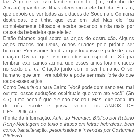
faz. A gente vê isso também com Lot (Ló, sobrinho de
Abraão) quando as filhas oferecem a ele bebida. É claro,
que depois de ver todas as cidades de Sodoma e Gomorra
destruídas, ele tinha que está em luto! Mas ele fica
completamente bêbado e acaba pecando ainda mais por
causa da bebedeira que ele fez.
Então falamos aqui sobre os anjos de destruição. Alguns
anjos criados por Deus, outros criados pelo próprio ser
humano. Precisamos lembrar que tudo isso é parte de uma
criação Divina, que tem um objetivo específico. Só pra
lembrar, explicamos acima, que esses anjos foram criados
no sexto dia da Criação junto com o ser humano. O ser
humano que tem livre arbítrio e pode ser mais forte do que
todos esses anjos.
Como Deus falou para Caim: "Você pode dominar o seu mal
extinto, essas seduções espirituais que vem até você" (Gn
4.7)...uma pena é que ele não escutou. Mas...que cada um
de nós escute e possa vencer os ANJOS DE
DESTRUIÇÃO.
(Fonte da informação:
Aula do Hebraico Bíblico por Rabino
Rony-Montagem do texto e frases em letras hebraicas, bem
como, transliteração, pesquisadas e inseridas por Costumes
Bíblicos
)