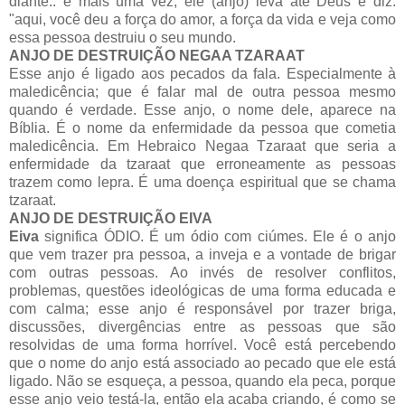
diante.. e mais uma vez, ele (anjo) leva até Deus e diz:
"aqui, você deu a força do amor, a força da vida e veja como
essa pessoa destruiu o seu mundo.
ANJO DE DESTRUIÇÃO NEGAA TZARAAT
Esse anjo é ligado aos pecados da fala. Especialmente à
maledicência; que é falar mal de outra pessoa mesmo
quando é verdade. Esse anjo, o nome dele, aparece na
Bíblia. É o nome da enfermidade da pessoa que cometia
maledicência. Em Hebraico Negaa Tzaraat que seria a
enfermidade da tzaraat que erroneamente as pessoas
trazem como lepra. É uma doença espiritual que se chama
tzaraat.
ANJO DE DESTRUIÇÃO EIVA
Eiva
significa ÓDIO. É um ódio com ciúmes. Ele é o anjo
que vem trazer pra pessoa, a inveja e a vontade de brigar
com outras pessoas. Ao invés de resolver conflitos,
problemas, questões ideológicas de uma forma educada e
com calma; esse anjo é responsável por trazer briga,
discussões, divergências entre as pessoas que são
resolvidas de uma forma horrível. Você está percebendo
que o nome do anjo está associado ao pecado que ele está
ligado. Não se esqueça, a pessoa, quando ela peca, porque
esse anjo veio testá-la, então ela acaba criando, é como se