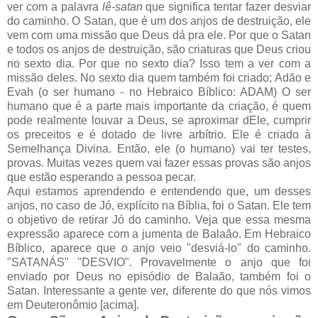
ver com a palavra
lê-satan
que significa tentar fazer desviar
do caminho. O Satan, que é um dos anjos de destruição, ele
vem com uma missão que Deus dá pra ele. Por que o Satan
e todos os anjos de destruição, são criaturas que Deus criou
no sexto dia. Por que no sexto dia? Isso tem a ver com a
missão deles. No sexto dia quem também foi criado; Adão e
Evah (o ser humano - no Hebraico Bíblico: ADAM) O ser
humano que é a parte mais importante da criação, é quem
pode realmente louvar a Deus, se aproximar dEle, cumprir
os preceitos e é dotado de livre arbítrio. Ele é criado à
Semelhança Divina. Então, ele (o humano) vai ter testes,
provas. Muitas vezes quem vai fazer essas provas são anjos
que estão esperando a pessoa pecar.
Aqui estamos aprendendo e entendendo que, um desses
anjos, no caso de Jó, explícito na Bíblia, foi o Satan. Ele tem
o objetivo de retirar Jó do caminho. Veja que essa mesma
expressão aparece com a jumenta de Balaão. Em Hebraico
Bíblico, aparece que o anjo veio "desviá-lo" do caminho.
"SATANÁS" "DESVIO". Provavelmente o anjo que foi
enviado por Deus no episódio de Balaão, também foi o
Satan. Interessante a gente ver, diferente do que nós vimos
em Deuteronômio [acima].