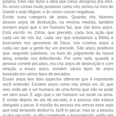
própria. Eles vão fazer a obra que Deus designou pra eles.
Às vezes coisas muito positivas como nós vemos no livro de
Daniel o anjo Miguel, e às vezes coisas negativas.
Existe outra categoria de anjos. Quando nós falamos
desses anjos de destruição, na mesma medida, também
existem anjos que o ser humano faz, que são bons anjos.
Está escrito no Zohar, que preceito, cada boa ação que
cada um de nós faz, cada vez que estudamos a Bíblia e
buscamos nos aproximar de Deus, nós criamos anjos a
cada vez que a gente faz um preceito. São anjos positivos
que, segundo judaísmo, na hora do julgamento da nossa
alma, estarão nos defendendo. Por outro lado, quando a
pessoa comete pecados, ela cria anjos de destruição e com
relação a esses anjos, existem vários tipos de anjos
baseado em vários tipos de pecados.
Esses anjos tem dois aspectos diferente que é importante
você entender. Existem anjos como nós vimos em Jó; que
eles virão até o ser humano de uma forma que não se pode
ver nem ouvir. É algo que o ser humano vai sentir na alma.
E existe depois do ato de pecado, e a pessoa não estava
obrigada a pecar. A missão da pessoa era vencer esse anjo
que está tentando destruí-lo, fazê-lo pecar; mas se a pessoa
acaba pecando, acaba cometendo a transgressão, então ele