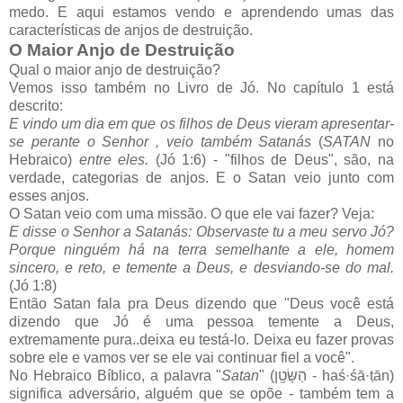
medo. E aqui estamos vendo e aprendendo umas das
características de anjos de destruição.
O Maior Anjo de Destruição
Qual o maior anjo de destruição?
Vemos isso também no Livro de Jó. No capítulo 1 está
descrito:
E vindo um dia em que os filhos de Deus vieram apresentar-
se perante o Senhor , veio também Satanás
(
SATAN
no
Hebraico)
entre eles.
(Jó 1:6) - "filhos de Deus", são, na
verdade, categorias de anjos. E o Satan veio junto com
esses anjos.
O Satan veio com uma missão. O que ele vai fazer? Veja:
E disse o Senhor a Satanás: Observaste tu a meu servo Jó?
Porque ninguém há na terra semelhante a ele, homem
sincero, e reto, e temente a Deus, e desviando-se do mal.
(Jó 1:8)
Então Satan fala pra Deus dizendo que "Deus você está
dizendo que Jó é uma pessoa temente a Deus,
extremamente pura..deixa eu testá-lo. Deixa eu fazer provas
sobre ele e vamos ver se ele vai continuar fiel a você".
No Hebraico Bíblico, a palavra "
Satan
" (הַשָּׂטָ֖ן - haś·śā·ṭān)
significa adversário, alguém que se opõe - também tem a