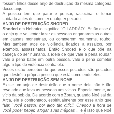
fossem filhos desse anjo de destruição da mesma categoria
desse anjo.
A pessoa tem que parar e pensar, raciocinar e tomar
cuidado antes de cometer qualquer pecado.
ANJO DE DESTRUIÇÃO SHODED
Shoded
em Hebraico, significa "O LADRÃO". Então esse é
o anjo que vai tentar fazer as pessoas enganarem as outras
em causas monetárias, ou cometerem realmente, roubo.
Mas também atos de violência ligados a assaltos, por
exemplo, assassinatos. Então Shoded é o que põe na
cabeça do ser humano, a ideia de que vale a pena roubar,
vale a pena bater em outra pessoa, vale a pena cometer
algum tipo de violência contra ela.
Vocês estão percebendo que esses pecados, são pecados
que destrói a própria pessoa que está cometendo eles.
ANJO DE DESTRUIÇÃO SEM NOME
Existe um anjo de destruição que o nome dele não é tão
revelado que leva as pessoas aos vícios. Especialmente, ao
vício da bebida. De acordo com o Zorah, quando Noé sai da
Arca, ele é confrontado, espiritualmente por esse anjo que
fala: "
você passou por algo tão difícil. Chegou a hora de
você poder beber,
'
afogar
'
suas mágoas
"... e é isso que Noé