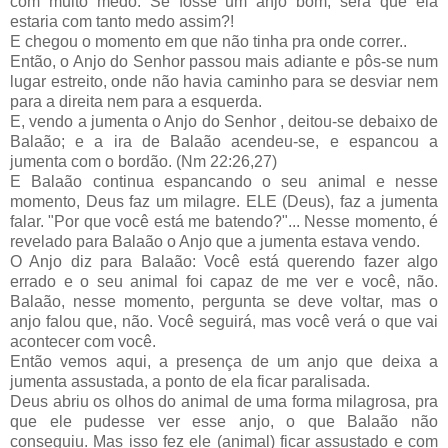
com muito medo. Se fosse um anjo bom, será que ela
estaria com tanto medo assim?!
E chegou o momento em que não tinha pra onde correr..
Então, o Anjo do Senhor passou mais adiante e pôs-se num
lugar estreito, onde não havia caminho para se desviar nem
para a direita nem para a esquerda.
E, vendo a jumenta o Anjo do Senhor , deitou-se debaixo de
Balaão; e a ira de Balaão acendeu-se, e espancou a
jumenta com o bordão. (Nm 22:26,27)
E Balaão continua espancando o seu animal e nesse
momento, Deus faz um milagre. ELE (Deus), faz a jumenta
falar. "Por que você está me batendo?"... Nesse momento, é
revelado para Balaão o Anjo que a jumenta estava vendo.
O Anjo diz para Balaão: Você está querendo fazer algo
errado e o seu animal foi capaz de me ver e você, não.
Balaão, nesse momento, pergunta se deve voltar, mas o
anjo falou que, não. Você seguirá, mas você verá o que vai
acontecer com você.
Então vemos aqui, a presença de um anjo que deixa a
jumenta assustada, a ponto de ela ficar paralisada.
Deus abriu os olhos do animal de uma forma milagrosa, pra
que ele pudesse ver esse anjo, o que Balaão não
conseguiu. Mas isso fez ele (animal) ficar assustado e com