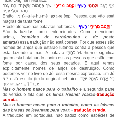
Texto Original Hebraico:
מְזֵ֥י רָעָ֛ב
וּלְחֻ֥מֵי
רֶ֖שֶׁף
וְקֶ֣טֶב מְרִירִ֑י
וְשֶׁן־ בְּהֵמוֹת֙ אֲשַׁלַּח־ בָּ֔ם עִם־
חֲמַ֖ת זֹחֲלֵ֥י עָפָֽר׃
Então: וּלְחֻ֥מֵי-ū·lə·ḥu·mê רֶ֖שֶׁף-re·šep̄; Pessoa que vão está
magras de tanta fome.
Preste atenção nas palavras hebraicas "
רֶ֖שֶׁף
"
וְקֶ֣טֶב מְרִירִ֑י
"
São traduzidas como enfermidades. Como mencionei
acima, (
comidos de carbúnculos e de peste
amarga
)
essa tradução não está correta. Por que esses são
nomes de anjos que estarão lutando contra a pessoa que
está fazendo o mau. A palavra לְחֻ֥מֵי-ū·lə·ḥu·mê significa
quem está batalhando contra essas pessoas que estão com
fome por causa dos seus pecados. E aqui temos
explicitamente nomes de anjos de destruição. Como
podemos ver no livro de Jó, essa mesma expressão. Em Jó
5.7 está escrito (texto original hebraico: כִּֽי־ אָ֭דָם לְעָמָ֣ל יוּלָּ֑ד
וּבְנֵי־ רֶ֝֗שֶׁף יַגְבִּ֥יהוּ עֽוּף:
Mas o homem nasce para o trabalho
e a segunda parte
do versículo fala que:
os filhos Reshef voarão
-
tradução
correta.
Mas o homem nasce para o trabalho, como as faíscas
das brasas se levantam para voar
. -
tradução errada.
A tradução em português, não traduz como espécies de