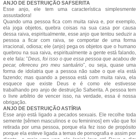
ANJO DE DESTRUIÇÃO SAFSERITA
Esse anjo, ele tem uma característica simplesmente
assustadora!
Quando uma pessoa fica com muita raiva e, por exemplo,
ela joga objetos, quebra coisas na sua casa por causa
dessa raiva, espiritualmente, esse anjo que tentou seduzir a
pessoa a ficar com raiva, se comportar de uma forma
irracional, odiosa; ele (anjo) pega os objetos que o humano
quebrou na sua raiva, espiritualmente a gente está falando,
e ele fala: "
Deus, foi isso o que essa pessoa que acabou de
pecar, ofereceu pro meu santuário
", ou seja, quase uma
forma de idolatria que a pessoa não sabe o que ela está
fazendo; mas quando a pessoa está com muita raiva, ela
esquece que existe Deus e é como ele estivesse
trabalhando pro anjo de destruição Safserita. A pessoa tem
o livre arbítrio de vencer isso, na verdade, essa é nossa
obrigação.
ANJO DE DESTRUIÇÃO ASTÍRIA
Esse anjo está ligado a pecados sexuais. Ele recolhe toda
semente [sêmen masculinos e ou femininos] em vão que foi
retirada por uma pessoa, porque ela fez isso de propósito
porque ela esteve ligada a temas de pornografia e assim por