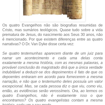
Os quatro Evangelhos não são biografias resumidas de
Cristo, mas sumários teológicos. Quase tudo sobre a vida
prematura de Jesus, do nascimento aos Seus 30 anos, não
é mencionado. Por que existem diferenças entre as quatro
narrativas? O Dr. Van Dyke disse certa vez:
Se quatro testemunhas aparecem diante de um juiz para
narrar um acontecimento e cada uma delas conta
exatamente a mesma história, com as mesmas palavras, a
provável conclusão do magistrado dirá que a única verdade
indubitável a deduzir-se dos depoimentos é fato de que os
depoentes entraram em acordo para fornecerem a mesma
narração, e não que o testemunho deles possuía um valor
excepcional. Mas, se cada pessoa diz o que viu, como viu,
então, as evidências serão verossímeis. Ora, ao lermos os
quatro Evangelhos, não é exatamente isso o que
encontramos? Os quatro evangelistas contam a mesma
história, cada um a seu modo.