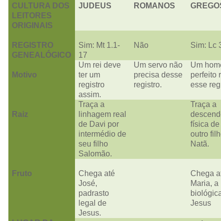
CULTURA DOS
JUDEUS
ROMANOS
GREGO
LEITORES
ORIGINAIS
REGISTRO
Sim: Mt 1.1-
Não
Sim: Lc 
GENEALÓGICO
17
Um rei deve
Um servo não
Um hom
Motivo
ter um
precisa desse
perfeito
registro
registro.
esse regi
assim.
Traça a
Traça a
Raiz
linhagem real
descend
de Davi por
física de
intermédio de
outro fil
seu filho
Natã.
Salomão.
Fruto
Chega até
Chega a
José,
Maria, a
padrasto
biológic
legal de
Jesus
Jesus.