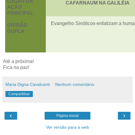
LUGAR DA
CAFARNAUM NA GALILÉIA
AÇÃO
PRINCIPAL
Evangelho Sinóticos-enfatizam a human
DIVISÃO
DUPLA
Até a próxima!
Fica na paz!
Maria Digna Cavalcanti
Nenhum comentário:
Compartilhar
‹
›
Página inicial
Ver versão para a web