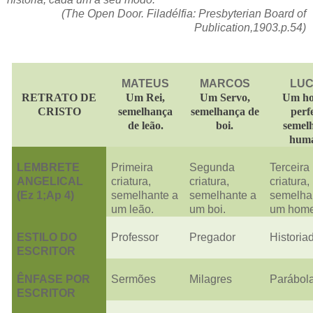
(The Open Door. Filadélfia: Presbyterian Board of
Publication,1903.p.54)
MATEUS
MARCOS
LU
RETRATO DE
Um Rei,
Um Servo,
Um h
CRISTO
semelhança
semelhança de
perfe
de leão.
boi.
semel
huma
LEMBRETE
Primeira
Segunda
Terceira
ANGELICAL
criatura,
criatura,
criatura,
(Ez 1;Ap 4)
semelhante a
semelhante a
semelha
um leão.
um boi.
um hom
ESTILO DO
Professor
Pregador
Historia
ESCRITOR
ÊNFASE POR
Sermões
Milagres
Parábol
ESCRITOR