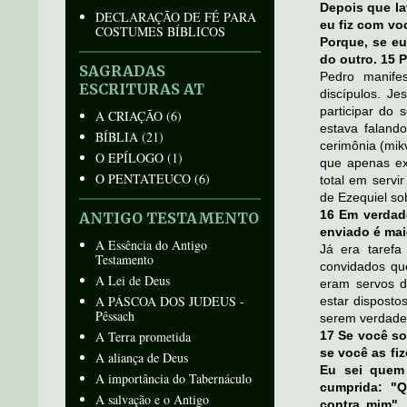
Depois que la
DECLARAÇÃO DE FÉ PARA
eu fiz com vo
COSTUMES BÍBLICOS
Porque, se eu
do outro. 15 
SAGRADAS
Pedro manife
ESCRITURAS AT
discípulos. J
participar do
A CRIAÇÃO
(6)
estava faland
BÍBLIA
(21)
cerimônia (mik
O EPÍLOGO
(1)
que apenas ex
O PENTATEUCO
(6)
total em servi
de Ezequiel sob
16 Em verdad
ANTIGO TESTAMENTO
enviado é mai
A Essência do Antigo
Já era taref
Testamento
convidados qu
A Lei de Deus
eram servos de
A PÁSCOA DOS JUDEUS -
estar disposto
Pêssach
serem verdadei
A Terra prometida
17 Se você so
se você as fi
A aliança de Deus
Eu sei quem 
A importância do Tabernáculo
cumprida: "
A salvação e o Antigo
contra mim". 