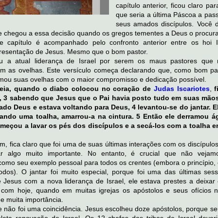
capítulo anterior, ficou claro pa
que seria a última Páscoa a pas
seus amados discípulos. Você 
le chegou a essa decisão quando os gregos tementes a Deus o procur
e capítulo é acompanhado pelo confronto anterior entre os hoi I
presentação de Jesus. Mesmo que o bom pastor.
u a atual liderança de Israel por serem os maus pastores que
m as ovelhas. Este versículo começa declarando que, como bom pa
amou suas ovelhas com o maior compromisso e dedicação possível.
ceia, quando o diabo colocou no coração de
Judas Iscariotes
,
f
u, 3 sabendo que Jesus que o Pai havia posto tudo em suas mão
xado Deus e estava voltando para Deus, 4 levantou-se do jantar. El
ando uma toalha, amarrou-a na cintura. 5 Então ele derramou 
omeçou a lavar os pés dos discípulos e a secá-los com a toalha e
, fica claro que foi uma de suas últimas interações com os discípulo
r algo muito importante. No entanto, é crucial que não vejam
omo seu exemplo pessoal para todos os crentes (embora o princípio, é
odos). O jantar foi muito especial, porque foi uma das últimas ses
 Jesus com a nova liderança de Israel, ele estava prestes a deixar o
a com hoje, quando em muitas igrejas os apóstolos e seus ofícios 
e muita importância.
não foi uma coincidência. Jesus escolheu doze apóstolos, porque se