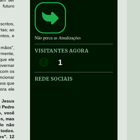
iam ser
 futuro
critos,
rtas; ao
entos, e
Não perca as Atualizações
 mãos",
VISITANTES AGORA
rmente,
que ele
1
overnar
 com os
ncionar
REDE SOCIAIS
ava que
ora ele
 Jesus
8 Pedro
o, você
és, mas
do não
 todos.
os". 12