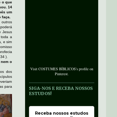
e o que
sou. 14
 pés um
 faça.
 outros
 poderá
e Jesus
 toda a
, e sim
romisso
rofecia
34 ).
, nem o
Visit COSTUMES BÍBLICOS's profile on
dos dos
Pinterest.
cípulos
everiam
tas para
SIGA-NOS E RECEBA NOSSOS
ESTUDOS!
Receba nossos estudos