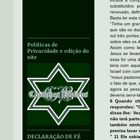
incluía a com
substituídos 
renovado, defi
Basta ler esta
“Tinha um gran
que são os das 
sul três porta
sobre eles os 
Políticas de
Assim como le
Privacidade e edição do
Jesus se leva
site
essa foi uma d
teria com aque
Israel com com
"maus pastores
o fato de que,
agora as pess
deveria servi-la
6 Quando che
respondeu: "O
disse-lhe: Vo
não terá part
também minh
precisa lavar
DECLARAÇÃO DE FÉ
” 11 Ele sabi