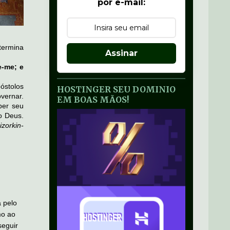
por e-mail:
 termina
Assinar
e-me; e
óstolos
HOSTINGER SEU DOMINIO
vernar.
EM BOAS MÃOS!
ber seu
o Deus.
izorkin-
a pelo
mo ao
eguir