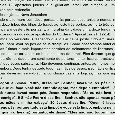
pleta renovação de Israel. Os 12 chefes das tribos de Israel dever
pelos 12 apóstolos judeus que guiariam Israel em direção a um
nido pela redenção.
 descrição da Nova Jerusalém:
de e alto muro com doze portas; e às portas, doze anjos e nomes ins
doze tribos dos filhos de Israel; ao leste três portas; ao norte três po
s; para o oeste três portas. E a muralha da cidade tinha doze fundam
doze nomes dos doze apóstolos do Cordeiro ”(Apocalipse 21: 12-14).
mos no versículo 3 "sabendo que o Pai havia posto tudo em suas
ntou para lavar os pés de seus discípulos. Como observamos anterio
as últimas e mais importantes sessões de treinamento de liderança 
les que se tornariam os bons pastores de Israel. Eles tiveram que g
paixão, cuidado e um sentimento de pertencimento. Isso contrastava
" que Jesus substituíra. Não devemos continuar, antes, ao menos me
 embora Deus tenha deixado tudo nas mãos de Jesus, isso não signific
oas deveriam servi-lo (uma conclusão bastante lógica), mas que ag
s.
gou a Simão Pedro, disse-lhe: Senhor, lavas-me os pés? 7
 que eu faço, você não entende agora, mas depois entenderá". 
cê nunca lavará meus pés. Jesus respondeu: "Se eu não lavá-l
e comigo". 9 Simão Pedro disse-lhe: “Senhor, não apenas meus p
as mãos e minha cabeça” 10 Jesus disse-lhe: “Quem é lava
 seus pés, porque tudo está limpo; e você está limpo, embora nem
a quem o livraria; portanto, ele disse: "Eles não são todos limp