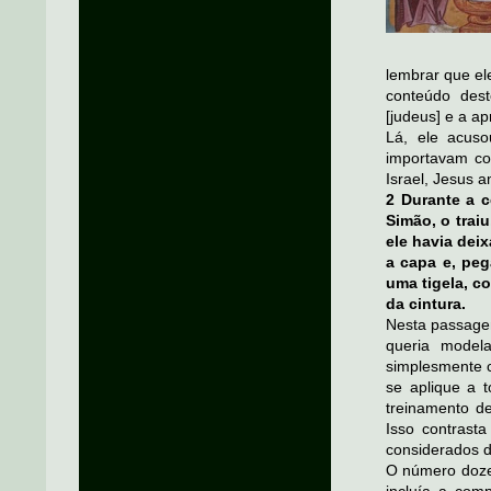
lembrar que e
conteúdo dest
[judeus] e a a
Lá, ele acuso
importavam co
Israel, Jesus 
2 Durante a 
Simão, o trai
ele havia dei
a capa e, peg
uma tigela, c
da cintura.
Nesta passagem
queria modela
simplesmente c
se aplique a t
treinamento de
Isso contrast
considerados d
O número doze 