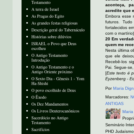
Testamento
aconteça, p
A terra de Israel
acredite que 
As Pragas do Egito
Embora esse n
futuros. Tudo
As grandes festas religiosas
fortalecidos e
Descrição geral do Tabernáculo
com o martírio)
Histórias sobre dilúvios
20 Em verdad
ISRAEL o Povo que Deus
quem me rece
escolheu
Nesta última 
O Antigo Testamento
que ele deixo
Introdução
Recebê-los sig
O Antigo Testamento e o
Pai. Segue-se
Antigo Oriente próximo
[
Este texto é p
O Sexto Dia - Gênesis 1 - Yom
Eyzenberg - Ed
Ha-Shishi
Por
Maria Dign
O povo escolhido de Deus
O Êxodo
Marcadores:
N
Os Dez Mandamentos
ANTIGAS
Os Livros Deuterocanônicos
Maria
Sacerdócio no Antigo
Propr
Testamento
Seminário Inter
Sacrifícios
PHD Judaísmo 