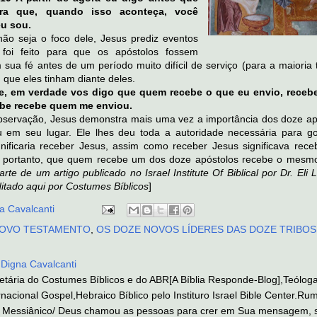
ara que, quando isso aconteça, você
eu sou.
ão seja o foco dele, Jesus prediz eventos
 foi feito para que os apóstolos fossem
m sua fé antes de um período muito difícil de serviço (para a maioria
 que eles tinham diante deles.
e, em verdade vos digo que quem recebe o que eu envio, receb
be recebe quem me enviou.
observação, Jesus demonstra mais uma vez a importância dos doze ap
u em seu lugar. Ele lhes deu toda a autoridade necessária para go
nificaria receber Jesus, assim como receber Jesus significava rece
, portanto, que quem recebe um dos doze apóstolos recebe o mesm
arte de um artigo publicado no Israel Institute Of Biblical por Dr. Eli L
itado aqui por Costumes Bíblicos
]
a Cavalcanti
OVO TESTAMENTO
,
OS DOZE NOVOS LÍDERES DAS DOZE TRIBOS
 Digna Cavalcanti
ietária do Costumes Bíblicos e do ABR[A Bíblia Responde-Blog],Teólog
nacional Gospel,Hebraico Bíblico pelo Instituro Israel Bible Center.Ru
Messiânico/ Deus chamou as pessoas para crer em Sua mensagem, s