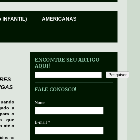
 INFANTIL)
AMERICANAS
ENCONTRE SEU ARTIGO
AQUI!
ERES
IGAS
FALE CONOSCO!
 quando
Nome
gado a
para o
us que
*
E-mail
o até o
tidos no