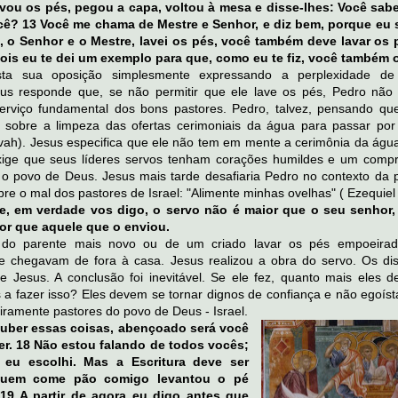
vou os pés, pegou a capa, voltou à mesa e disse-lhes: Você sab
cê? 13 Você me chama de Mestre e Senhor, e diz bem, porque eu 
, o Senhor e o Mestre, lavei os pés, você também deve lavar os
Pois eu te dei um exemplo para que, como eu te fiz, você também o
sta sua oposição simplesmente expressando a perplexidade de
esus responde que, se não permitir que ele lave os pés, Pedro não
 serviço fundamental dos bons pastores. Pedro, talvez, pensando qu
o sobre a limpeza das ofertas cerimoniais da água para passar por
vah). Jesus especifica que ele não tem em mente a cerimônia da água
ige que seus líderes servos tenham corações humildes e um comp
r o povo de Deus. Jesus mais tarde desafiaria Pedro no contexto da p
re o mal dos pastores de Israel: "Alimente minhas ovelhas" ( Ezequiel 
e, em verdade vos digo, o servo não é maior que o seu senhor
or que aquele que o enviou.
a do parente mais novo ou de um criado lavar os pés empoeira
e chegavam de fora à casa. Jesus realizou a obra do servo. Os dis
 Jesus. A conclusão foi inevitável. Se ele fez, quanto mais eles d
s a fazer isso? Eles devem se tornar dignos de confiança e não egoís
ramente pastores do povo de Deus - Israel.
uber essas coisas, abençoado será você
zer. 18 Não estou falando de todos vocês;
eu escolhi. Mas a Escritura deve ser
Quem come pão comigo levantou o pé
19 A partir de agora eu digo antes que