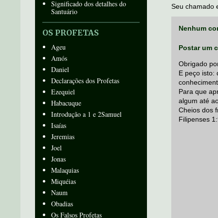
Significado dos detalhes do
Seu chamado e
Santuário
Nenhum com
OS PROFETAS
Ageu
Postar um 
Amós
Obrigado por
Daniel
E peço isto:
Declarações dos Profetas
conheciment
Ezequiel
Para que apr
algum até ao
Habacuque
Cheios dos f
Introdução a 1 e 2Samuel
Filipenses 1
Isaías
Jeremias
Joel
Jonas
Malaquias
Miquéias
Naum
Obadias
Os Falsos Profetas