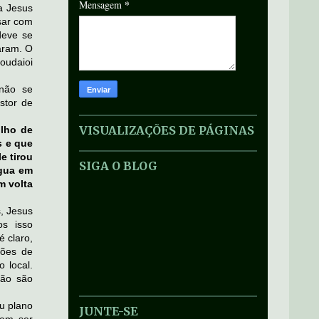
*
Mensagem
ra Jesus
sar com
deve se
aram. O
oudaioi
 não se
stor de
VISUALIZAÇÕES DE PÁGINAS
ilho de
s e que
e tirou
SIGA O BLOG
água em
m volta
s, Jesus
os isso
 claro,
sões de
 local.
não são
u plano
JUNTE-SE