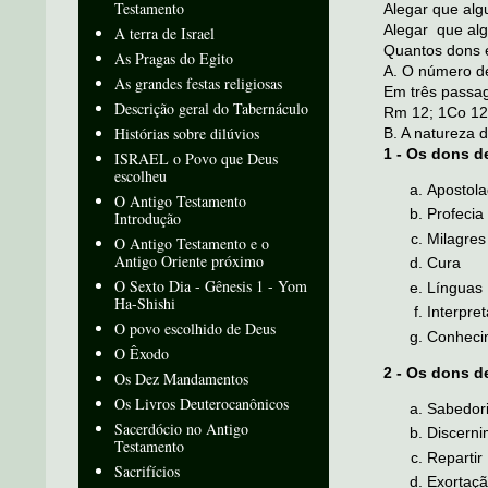
Testamento
Alegar que alg
Alegar que alg
A terra de Israel
Quantos dons e
As Pragas do Egito
A. O número d
As grandes festas religiosas
Em três passage
Descrição geral do Tabernáculo
Rm 12; 1Co 12 
Histórias sobre dilúvios
B. A natureza 
1 - Os dons d
ISRAEL o Povo que Deus
escolheu
Apostol
O Antigo Testamento
Profecia
Introdução
Milagres
O Antigo Testamento e o
Antigo Oriente próximo
Cura
O Sexto Dia - Gênesis 1 - Yom
Línguas
Ha-Shishi
Interpre
O povo escolhido de Deus
Conheci
O Êxodo
2 - Os dons de
Os Dez Mandamentos
Os Livros Deuterocanônicos
Sabedor
Sacerdócio no Antigo
Discerni
Testamento
Repartir
Sacrifícios
Exortaç