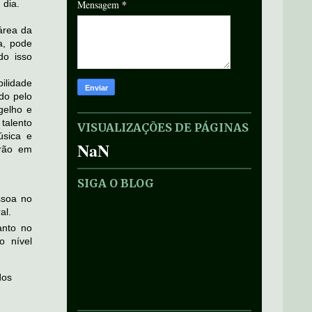
*
 dia.
Mensagem
área da
a, pode
do isso
bilidade
do pelo
gelho e
 talento
VISUALIZAÇÕES DE PÁGINAS
úsica e
NaN
arão em
SIGA O BLOG
ssoa no
al.
anto no
o nível
dos