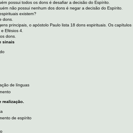
uém possui todos os dons é desafiar a decisão do Espírito.
uém não possui nenhum dos dons é negar a decisão do Espírito.
spirituais existem?
e dons.
ns principais, o apóstolo Paulo lista 18 dons espirituais. Os capítulos
e Efésios 4.
dos dons.
e sinais
ado
tação de línguas
mento
 realização.
ia
mento de espírito
ão