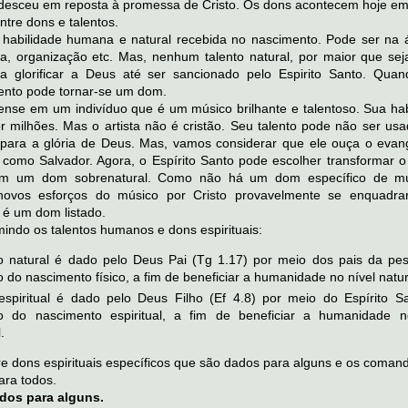
 desceu em reposta à promessa de Cristo. Os dons acontecem hoje em
entre dons e talentos.
 habilidade humana e natural recebida no nascimento. Pode ser na 
ia, organização etc. Mas, nenhum talento natural, por maior que sej
a glorificar a Deus até ser sancionado pelo Espirito Santo. Quan
lento pode tornar-se um dom.
 pense em um indivíduo que é um músico brilhante e talentoso. Sua ha
 milhões. Mas o artista não é cristão. Seu talento pode não ser usa
o para a glória de Deus. Mas, vamos considerar que ele ouça o evan
o como Salvador. Agora, o Espírito Santo pode escolher transformar o
 em um dom sobrenatural. Como não há um dom específico de m
 novos esforços do músico por Cristo provavelmente se enquadr
 é um dom listado.
mindo os talentos humanos e dons espirituais:
o natural é dado pelo Deus Pai (Tg 1.17) por meio dos pais da pe
do nascimento físico, a fim de beneficiar a humanidade no nível natur
spiritual é dado pelo Deus Filho (Ef 4.8) por meio do Espírito S
 do nascimento espiritual, a fim de beneficiar a humanidade n
.
tre dons espirituais específicos que são dados para alguns e os coman
ara todos.
dos para alguns.