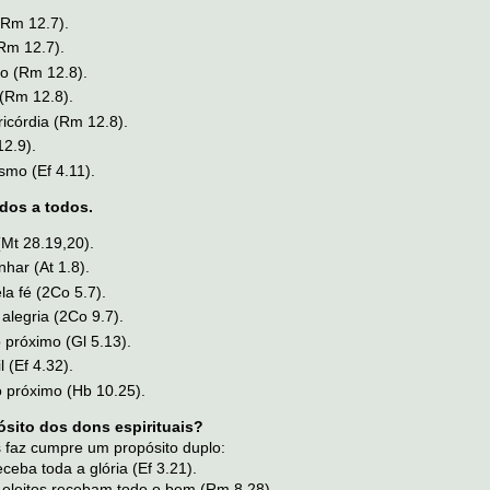
(Rm 12.7).
Rm 12.7).
o (Rm 12.8).
 (Rm 12.8).
ricórdia (Rm 12.8).
2.9).
smo (Ef 4.11).
os a todos.
(Mt 28.19,20).
har (At 1.8).
la fé (2Co 5.7).
alegria (2Co 9.7).
o próximo (Gl 5.13).
l (Ef 4.32).
o próximo (Hb 10.25).
ósito dos dons espirituais?
 faz cumpre um propósito duplo:
ceba toda a glória (Ef 3.21).
eleitos recebam todo o bem (Rm 8.28).