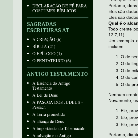
DECLARAÇÃO DE FÉ PARA
Portanto, dons 
COSTUMES BÍBLICOS
Eles são dados 
Eles são dados
Qual é o alca
SAGRADAS
Todo crente p
ESCRITURAS AT
12.7,11).
A CRIAÇÃO
(6)
Um exemplo di
BÍBLIA
(21)
incluem:
O EPÍLOGO
(1)
O de ser
O PENTATEUCO
(6)
O de lín
O de mil
ANTIGO TESTAMENTO
O de cur
A Essência do Antigo
O de pro
Testamento
A Lei de Deus
Nenhum crente 
Novamente, us
A PÁSCOA DOS JUDEUS -
Pêssach
Ele, pro
A Terra prometida
Ele, pro
A aliança de Deus
Ele, pro
A importância do Tabernáculo
Portanto, diant
A salvação e o Antigo