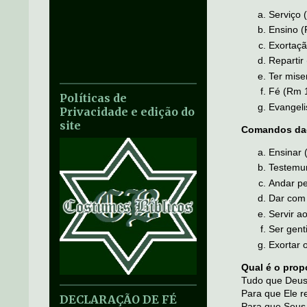
Serviço 
Ensino (
Exortaçã
Repartir
Ter mise
Fé (Rm 1
Políticas de
Evangeli
Privacidade e edição do
site
Comandos dad
Ensinar 
Testemun
Andar pe
Dar com 
Servir a
Ser genti
Exortar 
Qual é o prop
Tudo que Deus
Para que Ele re
DECLARAÇÃO DE FÉ
Para que Seus 