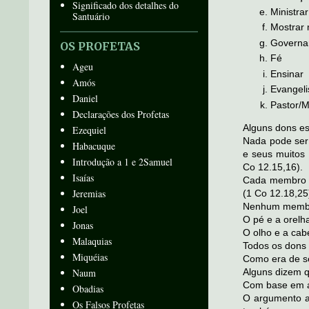
Significado dos detalhes do
Ministrar
Santuário
Mostrar 
Governar
OS PROFETAS
Fé
Ageu
Ensinar
Amós
Evangel
Daniel
Pastor/M
Declarações dos Profetas
Alguns dons es
Ezequiel
Nada pode ser
Habacuque
e seus muitos
Introdução a 1 e 2Samuel
Co 12.15,16).
Isaías
Cada membro d
Jeremias
(1 Co 12.18,25
Nenhum membro
Joel
O pé e a orelh
Jonas
O olho e a cab
Malaquias
Todos os dons 
Miquéias
Como era de se
Naum
Alguns dizem q
Com base em al
Obadias
O argumento a
Os Falsos Profetas