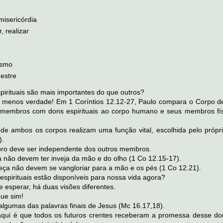
misericórdia
, realizar
ismo
estre
pirituais são mais importantes do que outros?
 menos verdade! Em 1 Coríntios 12.12-27, Paulo compara o Corpo de
 membros com dons espirituais ao corpo humano e seus membros fís
e ambos os corpos realizam uma função vital, escolhida pelo própr
).
 deve ser independente dos outros membros.
a não devem ter inveja da mão e do olho (1 Co 12.15-17).
eça não devem se vangloriar para a mão e os pés (1 Co 12.21).
espirituais estão disponíveis para nossa vida agora?
 esperar, há duas visões diferentes.
ue sim!
gumas das palavras finais de Jesus (Mc 16.17,18).
qui é que todos os futuros crentes receberam a promessa desse do