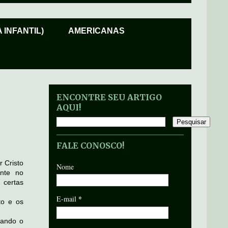
 INFANTIL)
AMERICANAS
ENCONTRE SEU ARTIGO
AQUI!
FALE CONOSCO!
 Cristo
Nome
ente no
 certas
*
E-mail
to e os
uando o