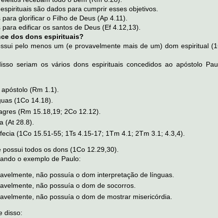
espirituais são dados para cumprir esses objetivos.
para glorificar o Filho de Deus (Ap 4.11).
 para edificar os santos de Deus (Ef 4.12,13).
nce dos dons espirituais?
ossui pelo menos um (e provavelmente mais de um) dom espiritual (1
sso seriam os vários dons espirituais concedidos ao apóstolo Pau
 apóstolo (Rm 1.1).
guas (1Co 14.18).
agres (Rm 15.18,19; 2Co 12.12).
a (At 28.8).
fecia (1Co 15.51-55; 1Ts 4.15-17; 1Tm 4.1; 2Tm 3.1; 4.3,4).
possui todos os dons (1Co 12.29,30).
ando o exemplo de Paulo:
vavelmente, não possuía o dom interpretação de línguas.
vavelmente, não possuía o dom de socorros.
vavelmente, não possuía o dom de mostrar misericórdia.
e disso: