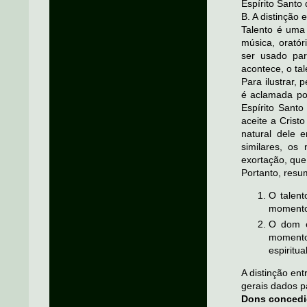
Espírito Santo
B. A distinção 
Talento é uma
música, oratór
ser usado par
acontece, o ta
Para ilustrar,
é aclamada por
Espírito Sant
aceite a Crist
natural dele
similares, os
exortação, que
Portanto, resu
O talent
momento 
O dom e
momento
espiritual
A distinção en
gerais dados p
Dons concedi