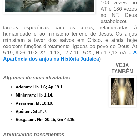
108 vezes no
AT e 186 vezes
no NT. Deus
estabeleceu
tarefas específicas para os anjos, relacionadas à
humanidade e ao ministério terreno de Jesus. Os anjos
ministram a favor dos salvos em Cristo, e ainda hoje
exercem funções diretamente ligadas ao povo de Deus: At
5.19, 8.26; 10.3-22; 11.13; 12.7-11,15,22; Hb 1.7,13. (Veja
A
Aparência dos anjos na História Judaica
)
VEJA
TAMBÉM
Algumas de suas atividades
Adoram: Hb 1.6; Ap 19.1.
Ministram: Hb 1.14.
Assistem: Mt 18.10.
Apóiam: Sl 34.7.
Resgatam: Nm 20.16; Gn 48.16.
Anunciando nascimentos