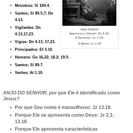
Ministros: Sl 104.4.
Santos; Sl 89.5,7; Dn
4.13.
Vigilantes: Dn
Anjo Gabriel
4.13,17,23.
Apareceu a Daniel: Dn 8.16.
A Zacarias: Lc 1.19.
Vigias: Dn 4.13, 17,23.
A Maria: Lc 1.25
Principados: Ef 3.10.
Homens: Gn 16,22; 18.2; 19.5.
Santos: Sl 89.7.
Varões; At 1.10.
ANJO DO SENHOR, por que Ele é identificado como
Jesus?
Por que Seu nome é maravilhoso: Jz 13.18.
Porque Ele se apresenta como Deus: Jz 2.1;
13.18.
Porque Ele apresenta características