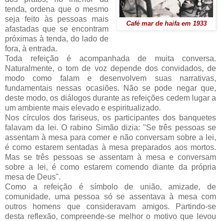
tenda, ordena que o mesmo
seja feito às pessoas mais
Café mar de haifa em 1933
afastadas que se encontram
próximas à tenda, do lado de
fora, à entrada.
Toda refeição é acompanhada de muita conversa.
Naturalmente, o tom de voz depende dos convidados, de
modo como falam e desenvolvem suas narrativas,
fundamentais nessas ocasiões. Não se pode negar que,
deste modo, os diálogos durante as refeições cedem lugar a
um ambiente mais elevado e espiritualizado.
Nos círculos dos fariseus, os participantes dos banquetes
falavam da lei. O rabino Simão dizia: "Se três pessoas se
assentam à mesa para comer e não conversam sobre a lei,
é como estarem sentadas à mesa preparados aos mortos.
Mas se três pessoas se assentam à mesa e conversam
sobre a lei, é como estarem comendo diante da própria
mesa de Deus".
Como a refeição é símbolo de união, amizade, de
comunidade, uma pessoa só se assentava à mesa com
outros homens que consideravam amigos. Partindo-se
desta reflexão, compreende-se melhor o motivo que levou