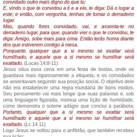
convidado outro mais digno do que tu;
E, vindo o que te convidou a ti e a ele, te diga: Dá o lugar a
este; e então, com vergonha, tenhas de tomar o derradeiro
lugar.
Mas, quando fores convidado, vai, e assenta-te no
derradeiro lugar, para que, quando vier o que te convidou, te
diga: Amigo, sobe mais para cima. Então terás honra diante
dos que estiverem contigo à mesa.
Porquanto qualquer que a si mesmo se exaltar será
humilhado, e aquele que a si mesmo se humilhar será
exaltado.
(Lucas 14:8-11)
Jesus situa essa cena em uma festa de bodas, onde se
guardava mais rigorosamente a etiqueta, e os convidados
se assentavam segundo sua posição social. O objetivo dele
não era estabelecer uma regra mundana de bons modos.
Seu pensamento vai mais longe que suas palavras e, sob
uma linguagem figurada, insinua uma lição de humildade,
como demonstra o solene adágio que conclui a parábola:
Portanto, qualquer que a si mesmo se exaltar será
humilhado e aquele que a si mesmo se humilhar será
exaltado.
(Lc 14.11)
Logo Jesus se voltou para o anfitrião, que também recebeu
sua lição: