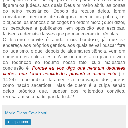
figuram os judeus, aos quais Deus primeiro abriu as portas
do reino messiânico. Depois da recusa deles, foram
convidados membros de categoria inferior, os pobres, os
aleijados, os mancos e os cegos na ordem moral; quer dizer,
os pecadores e publicanos, em oposição aos escribas,
fariseus e demais classes que permaneceram incrédulas.
O terceiro convite é ainda mais bondoso, já que se
endereça aos próprios gentios, aos quais se vai buscar fora
do judaísmo, e que, depois de alguma resistência, vêm em
número crescente à festa. A história inteira do plano divino
da redenção se resume nesse fato, cuja majestosa
conclusão é:
Porque eu vos digo que nenhum daqueles
varões que foram convidados provará a minha ceia
(Lc
14.24) - que indica claramente a reprovação dos judeus
como nação sacerdotal. Mas de quem é a culpa senão
deles próprios que, apesar dos reiterados convites,
recusaram-se a participar da festa?
Maria Digna Cavalcanti
Compartilhar