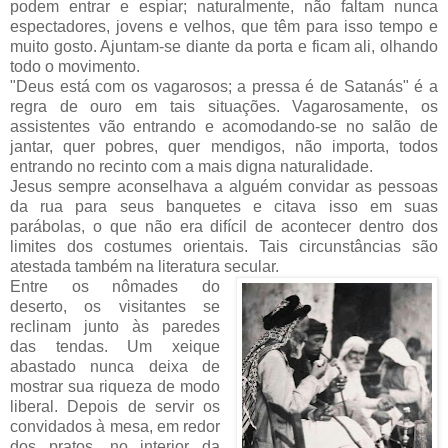
podem entrar e espiar; naturalmente, não faltam nunca
espectadores, jovens e velhos, que têm para isso tempo e
muito gosto. Ajuntam-se diante da porta e ficam ali, olhando
todo o movimento.
"Deus está com os vagarosos; a pressa é de Satanás" é a
regra de ouro em tais situações. Vagarosamente, os
assistentes vão entrando e acomodando-se no salão de
jantar, quer pobres, quer mendigos, não importa, todos
entrando no recinto com a mais digna naturalidade.
Jesus sempre aconselhava a alguém convidar as pessoas
da rua para seus banquetes e citava isso em suas
parábolas, o que não era difícil de acontecer dentro dos
limites dos costumes orientais. Tais circunstâncias são
atestada também na literatura secular.
Entre os nômades do
deserto, os visitantes se
reclinam junto às paredes
das tendas. Um xeique
abastado nunca deixa de
mostrar sua riqueza de modo
liberal. Depois de servir os
convidados à mesa, em redor
dos pratos, no interior da