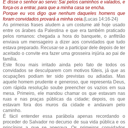
E disse o senhor ao servo: Sai pelos caminhos e valados, e
força-os a entrar, para que a minha casa se encha.
Porque eu vos digo que nenhum daqueles homens que
foram convidados provará a minha ceia.
(Lucas 14:16-24)
As primeiras frases aludem a um costume até hoje usado
entre os árabes da Palestina e que era também praticado
pelos romanos: chegada a hora do banquete, o anfitrião
enviava um mensageiro a dizer aos convidados que tudo
estava preparado. Recusar-se a participar dele depois de ter
aceitado o convite era fazer uma grosseira injúria ao pai de
família.
Este ficou mais irritado ainda pelo fato de todos os
convidados se desculparem com motivos fúteis, já que as
ocupações podiam ter sido previstas ou adiadas. Mas
aquele homem prudente e generoso, que representa Deus,
com rápida resolução soube preencher os vazios em sua
mesa. Primeiro, ele mandou chamar os que estavam nas
ruas e nas praças públicas da cidade; depois, os que
estavam fora dos muros da cidade e andavam pelo
caminho.
É fácil entender essa parábola apenas recordando o
proceder do Salvador no decurso de sua vida pública e os
princípios a que se apegava. Os primeiros convidados