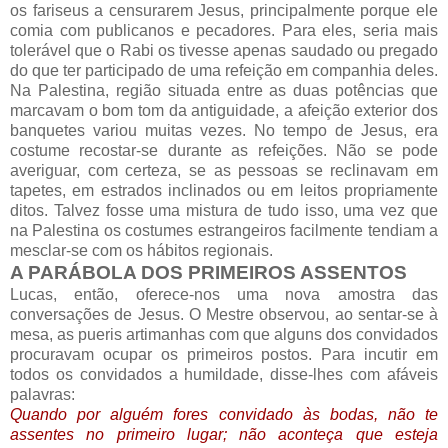
os fariseus a censurarem Jesus, principalmente porque ele
comia com publicanos e pecadores. Para eles, seria mais
tolerável que o Rabi os tivesse apenas saudado ou pregado
do que ter participado de uma refeição em companhia deles.
Na Palestina, região situada entre as duas potências que
marcavam o bom tom da antiguidade, a afeição exterior dos
banquetes variou muitas vezes. No tempo de Jesus, era
costume recostar-se durante as refeições. Não se pode
averiguar, com certeza, se as pessoas se reclinavam em
tapetes, em estrados inclinados ou em leitos propriamente
ditos. Talvez fosse uma mistura de tudo isso, uma vez que
na Palestina os costumes estrangeiros facilmente tendiam a
mesclar-se com os hábitos regionais.
A PARÁBOLA DOS PRIMEIROS ASSENTOS
Lucas, então, oferece-nos uma nova amostra das
conversações de Jesus. O Mestre observou, ao sentar-se à
mesa, as pueris artimanhas com que alguns dos convidados
procuravam ocupar os primeiros postos. Para incutir em
todos os convidados a humildade, disse-lhes com afáveis
palavras:
Quando por alguém fores convidado às bodas, não te
assentes no primeiro lugar; não aconteça que esteja