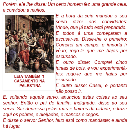
Porém, ele lhe disse: Um certo homem fez uma grande ceia,
e convidou a muitos.
E à hora da ceia mandou o seu
servo dizer aos convidados:
Vinde, que já tudo está preparado.
E todos à uma começaram a
escusar-se. Disse-lhe o primeiro:
Comprei um campo, e importa ir
vê-lo; rogo-te que me hajas por
escusado.
E outro disse: Comprei cinco
juntas de bois, e vou experimentá-
los; rogo-te que me hajas por
LEIA TAMBÉM ⇑
escusado.
CASAMENTO NA
E outro disse: Casei, e portanto
PALESTINA
não posso ir.
E, voltando aquele servo, anunciou estas coisas ao seu
senhor. Então o pai de família, indignado, disse ao seu
servo: Sai depressa pelas ruas e bairros da cidade, e traze
aqui os pobres, e aleijados, e mancos e cegos.
E disse o servo: Senhor, feito está como mandaste; e ainda
há lugar.