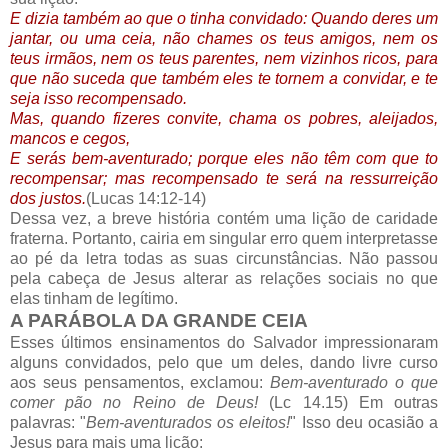
E dizia também ao que o tinha convidado: Quando deres um
jantar, ou uma ceia, não chames os teus amigos, nem os
teus irmãos, nem os teus parentes, nem vizinhos ricos, para
que não suceda que também eles te tornem a convidar, e te
seja isso recompensado.
Mas, quando fizeres convite, chama os pobres, aleijados,
mancos e cegos,
E serás bem-aventurado; porque eles não têm com que to
recompensar; mas recompensado te será na ressurreição
dos justos.
(Lucas 14:12-14)
Dessa vez, a breve história contém uma lição de caridade
fraterna. Portanto, cairia em singular erro quem interpretasse
ao pé da letra todas as suas circunstâncias. Não passou
pela cabeça de Jesus alterar as relações sociais no que
elas tinham de legítimo.
A PARÁBOLA DA GRANDE CEIA
Esses últimos ensinamentos do Salvador impressionaram
alguns convidados, pelo que um deles, dando livre curso
aos seus pensamentos, exclamou:
Bem-aventurado o que
comer pão no Reino de Deus!
(Lc 14.15) Em outras
palavras: "
Bem-aventurados os eleitos!
" Isso deu ocasião a
Jesus para mais uma lição: