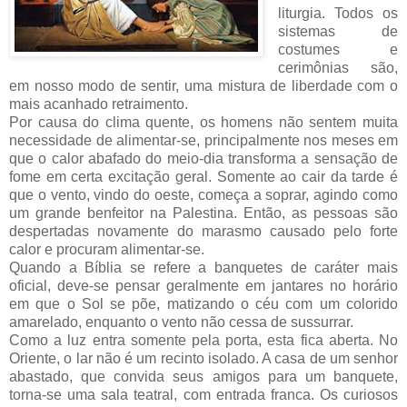
liturgia. Todos os
sistemas de
costumes e
cerimônias são,
em nosso modo de sentir, uma mistura de liberdade com o
mais acanhado retraimento.
Por causa do clima quente, os homens não sentem muita
necessidade de alimentar-se, principalmente nos meses em
que o calor abafado do meio-dia transforma a sensação de
fome em certa excitação geral. Somente ao cair da tarde é
que o vento, vindo do oeste, começa a soprar, agindo como
um grande benfeitor na Palestina. Então, as pessoas são
despertadas novamente do marasmo causado pelo forte
calor e procuram alimentar-se.
Quando a Bíblia se refere a banquetes de caráter mais
oficial, deve-se pensar geralmente em jantares no horário
em que o Sol se põe, matizando o céu com um colorido
amarelado, enquanto o vento não cessa de sussurrar.
Como a luz entra somente pela porta, esta fica aberta. No
Oriente, o lar não é um recinto isolado. A casa de um senhor
abastado, que convida seus amigos para um banquete,
torna-se uma sala teatral, com entrada franca. Os curiosos