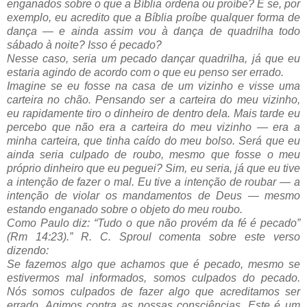
enganados sobre o que a Bíblia ordena ou proíbe? E se, por
exemplo, eu acredito que a Bíblia proíbe qualquer forma de
dança — e ainda assim vou à dança de quadrilha todo
sábado à noite? Isso é pecado?
Nesse caso, seria um pecado dançar quadrilha, já que eu
estaria agindo de acordo com o que eu penso ser errado.
Imagine se eu fosse na casa de um vizinho e visse uma
carteira no chão. Pensando ser a carteira do meu vizinho,
eu rapidamente tiro o dinheiro de dentro dela. Mais tarde eu
percebo que não era a carteira do meu vizinho — era a
minha carteira, que tinha caído do meu bolso. Será que eu
ainda seria culpado de roubo, mesmo que fosse o meu
próprio dinheiro que eu peguei? Sim, eu seria, já que eu tive
a intenção de fazer o mal. Eu tive a intenção de roubar — a
intenção de violar os mandamentos de Deus — mesmo
estando enganado sobre o objeto do meu roubo.
Como Paulo diz: “Tudo o que não provém da fé é pecado”
(Rm 14:23).” R. C. Sproul comenta sobre este verso
dizendo:
Se fazemos algo que achamos que é pecado, mesmo se
estivermos mal informados, somos culpados do pecado.
Nós somos culpados de fazer algo que acreditamos ser
errado. Agimos contra as nossas consciências. Este é um