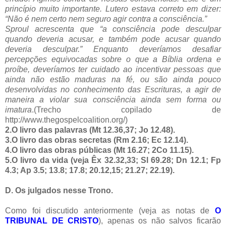
princípio muito importante. Lutero estava correto em dizer:
“Não é nem certo nem seguro agir contra a consciência.”
Sproul acrescenta que “a consciência pode desculpar
quando deveria acusar, e também pode acusar quando
deveria desculpar.” Enquanto deveríamos desafiar
percepções equivocadas sobre o que a Bíblia ordena e
proíbe, deveríamos ter cuidado ao incentivar pessoas que
ainda não estão maduras na fé, ou são ainda pouco
desenvolvidas no conhecimento das Escrituras, a agir de
maneira a violar sua consciência ainda sem forma ou
imatura
.(Trecho copilado de
http://www.thegospelcoalition.org/)
2.O livro das palavras (Mt 12.36,37; Jo 12.48).
3.O livro das obras secretas (Rm 2.16; Ec 12.14).
4.O livro das obras públicas (Mt 16.27; 2Co 11.15).
5.O livro da vida (veja Êx 32.32,33; Sl 69.28; Dn 12.1; Fp
4.3; Ap 3.5; 13.8; 17.8; 20.12,15; 21.27; 22.19).
D. Os julgados nesse Trono.
Como foi discutido anteriormente (veja as notas de
O
TRIBUNAL DE CRISTO
), apenas os não salvos ficarão