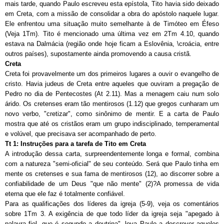
mais tarde, quando Paulo escreveu esta epístola, Tito havia sido deixado
em Creta, com a missão de consolidar a obra do apóstolo naquele lugar.
Ele enfrentou uma situação muito semelhante à de Timóteo em Éfeso
(Veja 1Tm). Tito é mencionado uma última vez em 2Tm 4.10, quando
estava na Dalmácia (região onde hoje ficam a Eslovênia, \croácia, entre
outros países), supostamente ainda promovendo a causa cristã.
Creta
Creta foi provavelmente um dos primeiros lugares a ouvir o evangelho de
cristo. Havia judeus de Creta entre aqueles que ouviram a pregação de
Pedro no dia de Pentecostes (At 2.11). Mas a menagem caiu num solo
árido. Os cretenses eram tão mentirosos (1.12) que gregos cunharam um
novo verbo, "cretizar", como sinônimo de mentir. E a carta de Paulo
mostra que até os cristãos eram um grupo indisciplinado, temperamental
e volúvel, que precisava ser acompanhado de perto.
Tt 1: Instruções para a tarefa de Tito em Creta
A introdução dessa carta, surpreendentemente longa e formal, combina
com a natureza "semi-oficial" de seu conteúdo. Será que Paulo tinha em
mente os cretenses e sua fama de mentirosos (12), ao discorrer sobre a
confiabilidade de um Deus "que não mente" (2)?A promessa de vida
eterna que ele faz é totalmente confiável.
Para as qualificações dos líderes da igreja (5-9), veja os comentários
sobre 1Tm 3. A exigência de que todo líder da igreja seja "apegado à
palavra fiel, que é segundo a doutrina", leva Paulo a descrever aqueles