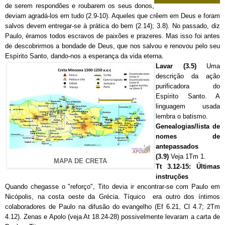
de serem respondões e roubarem os seus donos,
deviam agradá-los em tudo (2.9-10). Aqueles que crêem em Deus e foram
salvos devem entregar-se à prática do bem (2.14); 3.8). No passado, diz
Paulo, éramos todos escravos de paixões e prazeres. Mas isso foi antes
de descobrirmos a bondade de Deus, que nos salvou e renovou pelo seu
Espírito Santo, dando-nos a esperança da vida eterna.
Lavar (3.5)
Uma
descrição da ação
purificadora do
Espírito Santo. A
linguagem usada
lembra o batismo.
Genealogias/lista de
nomes de
antepassados
(3.9)
Veja 1Tm 1.
MAPA DE CRETA
Tt 3.12-15: Últimas
instruções
Quando chegasse o "reforço", Tito devia ir encontrar-se com Paulo em
Nicópolis, na costa oeste da Grécia. Tíquico era outro dos íntimos
colaboradores de Paulo na difusão do evangelho (Ef 6.21, Cl 4.7; 2Tm
4.12). Zenas e Apolo (veja At 18.24-28) possivelmente levaram a carta de