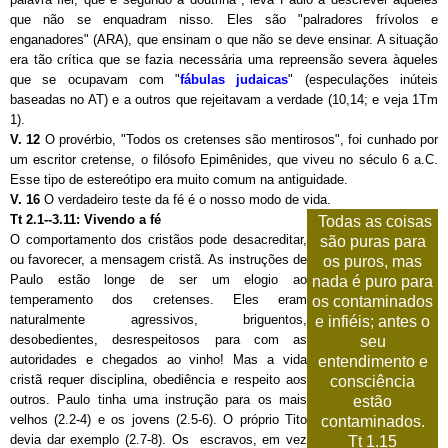
que não se enquadram nisso. Eles são "palradores frívolos e
enganadores" (ARA), que ensinam o que não se deve ensinar. A situação
era tão crítica que se fazia necessária uma repreensão severa àqueles
que se ocupavam com "
fábulas judaicas
" (especulações inúteis
baseadas no AT) e a outros que rejeitavam a verdade (10,14; e veja 1Tm
1).
V. 12
O provérbio, "Todos os cretenses são mentirosos", foi cunhado por
um escritor cretense, o filósofo Epimênides, que viveu no século 6 a.C.
Esse tipo de estereótipo era muito comum na antiguidade.
V. 16
O verdadeiro teste da fé é o nosso modo de vida.
Tt 2.1--3.11: Vivendo a fé
Todas as coisas
O comportamento dos cristãos pode desacreditar,
são puras para
ou favorecer, a mensagem cristã. As instruções de
os puros, mas
Paulo estão longe de ser um elogio ao
nada é puro para
temperamento dos cretenses. Eles eram
os contaminados
naturalmente agressivos, briguentos,
e infiéis; antes o
desobedientes, desrespeitosos para com as
seu
autoridades e chegados ao vinho! Mas a vida
entendimento e
cristã requer disciplina, obediência e respeito aos
consciência
outros. Paulo tinha uma instrução para os mais
estão
velhos (2.2-4) e os jovens (2.5-6). O próprio Tito
contaminados.
devia dar exemplo (2.7-8). Os escravos, em vez
Tt 1.15