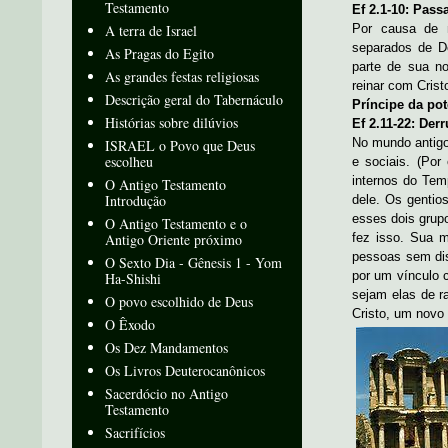
Testamento
Ef 2.1-10: Pass
A terra de Israel
Por causa de n
separados de De
As Pragas do Egito
parte de sua n
As grandes festas religiosas
reinar com Crist
Descrição geral do Tabernáculo
Príncipe da pot
Histórias sobre dilúvios
Ef 2.11-22: Der
No mundo antigo,
ISRAEL o Povo que Deus
escolheu
e sociais. (Por
internos do Te
O Antigo Testamento
Introdução
dele. Os gentio
esses dois grup
O Antigo Testamento e o
Antigo Oriente próximo
fez isso. Sua m
pessoas sem dis
O Sexto Dia - Gênesis 1 - Yom
por um vínculo 
Ha-Shishi
sejam elas de r
O povo escolhido de Deus
Cristo, um novo
O Êxodo
Os Dez Mandamentos
Os Livros Deuterocanônicos
Sacerdócio no Antigo
Testamento
Sacrifícios