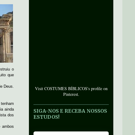
struiu o
uito que
de Deus.
Visit COSTUMES BÍBLICOS's profile on
Pinterest.
s tenham
ia ainda
SIGA-NOS E RECEBA NOSSOS
ista dos
ESTUDOS!
e ambos