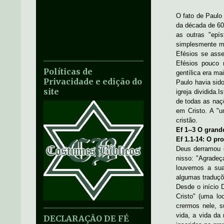
O fato de Paulo 
da década de 60
as outras "epí
simplesmente ma
Efésios se asse
Efésios pouco 
Políticas de
gentílica era ma
Privacidade e edição do
Paulo havia sid
site
igreja dividida.
de todas as naç
em Cristo. A "
cristão.
Ef 1--3 O gran
Ef 1.1-14: O pr
Deus derramou 
nisso: "Agradeç
louvemos a sua
algumas traduçõe
Desde o início 
Cristo" (uma lo
crermos nele, 
vida, a vida da
DECLARAÇÃO DE FÉ