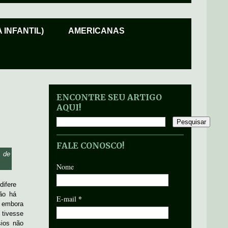
 INFANTIL)
AMERICANAS
ENCONTRE SEU ARTIGO
AQUI!
FALE CONOSCO!
o de
Nome
fere
ão há
*
E-mail
 embora
tivesse
sios não