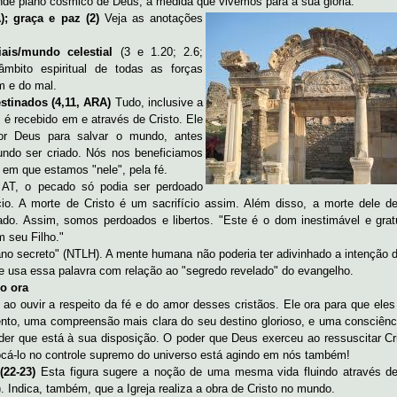
ande plano cósmico de Deus, à medida que vivemos para a sua glória.
); graça e paz (2)
Veja as anotações
iais/mundo celestial
(3 e 1.20; 2.6;
âmbito espiritual de todas as forças
m e do mal.
stinados (4,11, ARA)
Tudo, inclusive a
 é recebido em e através de Cristo. Ele
por Deus para salvar o mundo, antes
do ser criado. Nós nos beneficiamos
 em que estamos "nele", pela fé.
AT, o pecado só podia ser perdoado
io. A morte de Cristo é um sacrifício assim. Além disso, a morte dele de
do. Assim, somos perdoados e libertos. "Este é o dom inestimável e grat
 seu Filho."
ano secreto" (NTLH). A mente humana não poderia ter adivinhado a intenção 
e usa essa palavra com relação ao "segredo revelado" do evangelho.
lo ora
z ao ouvir a respeito da fé e do amor desses cristãos. Ele ora para que ele
nto, uma compreensão mais clara do seu destino glorioso, e uma consciênc
der que está à sua disposição. O poder que Deus exerceu ao ressuscitar Cr
ocá-lo no controle supremo do universo está agindo em nós também!
(22-23)
Esta figura sugere a noção de uma mesma vida fluindo através d
. Indica, também, que a Igreja realiza a obra de Cristo no mundo.