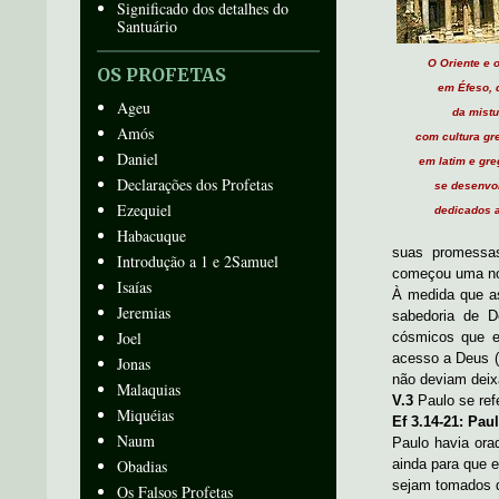
Significado dos detalhes do
Santuário
O Oriente e 
OS PROFETAS
em Éfeso, 
Ageu
da mist
Amós
com cultura gre
Daniel
em latim e gre
Declarações dos Profetas
se desenvo
Ezequiel
dedicados
Habacuque
suas promessas
Introdução a 1 e 2Samuel
começou uma nov
Isaías
À medida que a
Jeremias
sabedoria de 
Joel
cósmicos que e
acesso a Deus (
Jonas
não deviam deixa
Malaquias
V.3
Paulo se ref
Miquéias
Ef 3.14-21: Pa
Naum
Paulo havia ora
Obadias
ainda para que 
sejam tomados d
Os Falsos Profetas