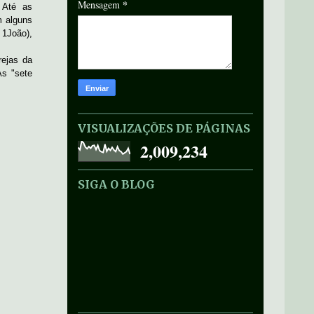
*
Mensagem
 Até as
m alguns
 1João),
rejas da
As "sete
VISUALIZAÇÕES DE PÁGINAS
2,009,234
SIGA O BLOG