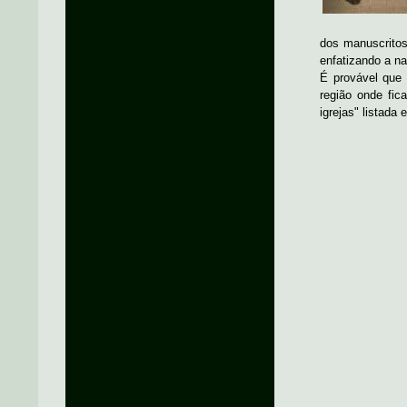
dos manuscrito
enfatizando a na
É provável que 
região onde fic
igrejas" listada