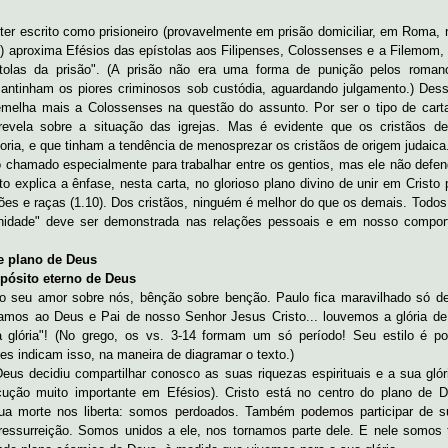
ter escrito como prisioneiro (provavelmente em prisão domiciliar, em Roma, n
) aproxima Efésios das epístolas aos Filipenses, Colossenses e a Filemom,
stolas da prisão". (A prisão não era uma forma de punição pelos roman
ntinham os piores criminosos sob custódia, aguardando julgamento.) Dess
melha mais a Colossenses na questão do assunto. Por ser o tipo de cart
revela sobre a situação das igrejas. Mas é evidente que os cristãos d
ioria, e que tinham a tendência de menosprezar os cristãos de origem judaica
o chamado especialmente para trabalhar entre os gentios, mas ele não defe
Isto explica a ênfase, nesta carta, no glorioso plano divino de unir em Cristo
ões e raças (1.10). Dos cristãos, ninguém é melhor do que os demais. Todo
unidade" deve ser demonstrada nas relações pessoais e em nosso compo
de plano de Deus
opósito eterno de Deus
o seu amor sobre nós, bênção sobre benção. Paulo fica maravilhado só d
amos ao Deus e Pai de nosso Senhor Jesus Cristo... louvemos a glória de
 glória"! (No grego, os vs. 3-14 formam um só período! Seu estilo é po
s indicam isso, na maneira de diagramar o texto.)
Deus decidiu compartilhar conosco as suas riquezas espirituais e a sua glór
cução muito importante em Efésios). Cristo está no centro do plano de 
sua morte nos liberta: somos perdoados. Também podemos participar de 
 ressurreição. Somos unidos a ele, nos tornamos parte dele. E nele somo