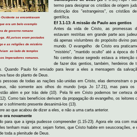
termo para designar os cristãos de origem jud
distinção dos "estrangeiros", os cristãos d
gentílica.
o Ocidente se encontravam
Ef 3.1-13: A missão de Paulo aos gentios
que era um belo exemplo
Antes da vida de Cristo, as promessas 
ura de governo romano
estavam restritas em grande parte aos jude
ga. Ali,
avisos eram postados
dá apenas vislumbres do propósito divino par
go e as religiões
de mistério
mundo. O evangelho de Cristo era praticam
lviam
ao lado de templos
"mistério", "mantido oculto" até a época do N
No centro desse segredo estava a intenção
aos Imperadores romanos.
de fazer dos gentios, também, herdeiros de 
. Quando Paulo foi enviado para levar a eles a mensagem da salvação
a fase do planto de Deus.
s pessoas de todas as nações são unidas em Cristo, elas demonstram o p
Deus, não somente aos olhos do mundo (veja Jo 17.21), mas para os 
stão além e por trás dele (10). Pela fé em Cristo podemos ter certeza 
12). Como tais benefícios derivam da propagação do evangelho, os leitores 
r o sofrimento presente desanimá-los (13).
ere ao que acabou de dizer a eles, e não a uma carta anterior.
ulo ora novamente
do para que a igreja pudesse compreender (1.15-23). Agora ele ora com mai
eles tenham mais amor, sejam fortes, que Cristo habite em seuscorações, e 
e toda a plenitude de Deus.