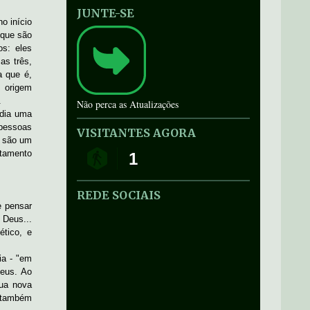
JUNTE-SE
o início
 que são
os: eles
as três,
a que é,
e origem
.
Não perca as Atualizações
ndia uma
 pessoas
VISITANTES AGORA
s são um
rtamento
1
REDE SOCIAIS
e pensar
 Deus...
ético, e
ia - "em
Deus. Ao
sua nova
s também