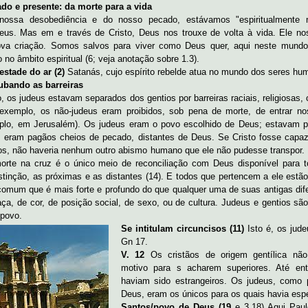
ado e presente: da morte para a vida
ossa desobediência e do nosso pecado, estávamos "espiritualmente m
us. Mas em e través de Cristo, Deus nos trouxe de volta à vida. Ele no
ova criação. Somos salvos para viver como Deus quer, aqui neste mundo
o no âmbito espiritual (6; veja anotação sobre 1.3).
estade do ar (2)
Satanás, cujo espírito rebelde atua no mundo dos seres hu
rubando as barreiras
 os judeus estavam separados dos gentios por barreiras raciais, religiosas, c
 exemplo, os não-judeus eram proibidos, sob pena de morte, de entrar no
mplo, em Jerusalém). Os judeus eram o povo escolhido de Deus; estavam 
s eram pagãos cheios de pecado, distantes de Deus. Se Cristo fosse capaz
os, não haveria nenhum outro abismo humano que ele não pudesse transpor. 
orte na cruz é o único meio de reconciliação com Deus disponível para 
tinção, as próximas e as distantes (14). E todos que pertencem a ele estão
comum que é mais forte e profundo do que qualquer uma de suas antigas dif
aça, de cor, de posição social, de sexo, ou de cultura. Judeus e gentios s
 povo.
Se intitulam circuncisos (11)
Isto é, os jude
Gn 17.
V. 12
Os cristãos de origem gentílica nã
motivo para s acharem superiores. Até ent
haviam sido estrangeiros. Os judeus, como
Deus, eram os únicos para os quais havia esp
Santos/povo de Deus (19
e 3.18) Aqui Pau