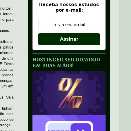
Receba nossos estudos
ortos",
por e-mail:
s tornou
--e para
manos.
Assinar
ulturais
s pátios
próximos
 de unir
HOSTINGER SEU DOMINIO
E Cristo
EM BOAS MÃOS!
todas as
 ligados
erenças,
ão um em
us. Veja
o tinham
ão eles
 povo de
erança.
lo usa o