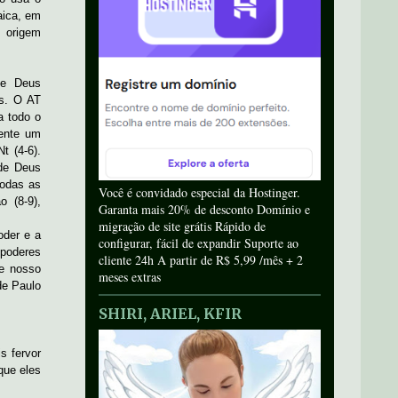
aica, em
e origem
de Deus
us. O AT
a todo o
ente um
t (4-6).
 de Deus
todas as
Você é convidado especial da Hostinger.
 (8-9),
Garanta mais 20% de desconto Domínio e
migração de site grátis Rápido de
oder e a
configurar, fácil de expandir Suporte ao
poderes
cliente 24h A partir de R$ 5,99 /mês + 2
de nosso
meses extras
de Paulo
SHIRI, ARIEL, KFIR
s fervor
que eles