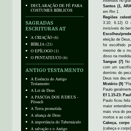
inseridos no gr
DECLARAÇÃO DE FÉ PARA
Santos (1, ARA
COSTUMES BÍBLICOS
em Rm 1.
Regiões celest
SAGRADAS
3.10; 6.12) O 
ESCRITURAS AT
invisíveis do be
Escolheu/prede
A CRIAÇÃO
(6)
eleição de Deus,
BÍBLIA
(21)
foi escolhido 
O EPÍLOGO
(1)
mesmo de o mun
disso na medida
O PENTATEUCO
(6)
Sangue (7)
No 
com um sacrifíc
ANTIGO TESTAMENTO
domínio do peca
A Essência do Antigo
Deus nos deu em
Testamento
Mistério (9)
"Pl
Paulo geralment
A Lei de Deus
Ef 1.15-23: Pau
A PÁSCOA DOS JUDEUS -
Paulo ficou feli
Pêssach
maior entendime
A Terra prometida
mais viva do po
A aliança de Deus
mortos e ao col
A importância do Tabernáculo
Cabeça, corpo 
A salvação e o Antigo
(cabeça e corpo)