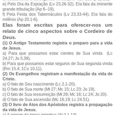
e) Pelo Dia da Expiação (Lv 23.26-32). Ela fala da iminente
grande tribulação (Ap 6--19).
f) Pela Festa dos Tabernáculos (Lv 23.33-44). Ela fala do
milênio (Ap 20.1-6).
Elas foram escritas para oferecer-nos um
relato de cinco aspectos sobre o Cordeiro de
Deus.
(1) O Antigo Testamento registra o preparo para a vida
de Jesus.
a) Para que possamos estar cientes de Sua vinda (Lc
24.27; Jo 5.39).
b) Para que possamos estar seguros de Sua segunda vinda
(Rm 15.4; 1Co 10.11).
(2) Os Evangelhos registram a manifestação da vida de
Cristo.
a) O fato de Seu nascimento (Lc 2.1-20).
b) O fato de Sua morte (Mt 27; Mc 15; Lc 23; Jo 19).
c) O fato de Sua ressurreição (Mt 28; Mc 16; Lc 24; Jo 20).
d) O fato de Sua ascensão (Mc 16.19; Lc 24.51).
(3) O livro de Atos dos Apóstolos registra a propagação
da vida de Jesus.
a) A origem da Igreja primitiva (At 2.1-13).