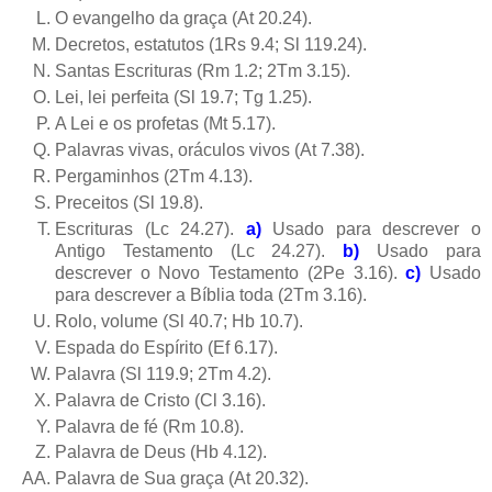
O evangelho da graça (At 20.24).
Decretos, estatutos (1Rs 9.4; Sl 119.24).
Santas Escrituras (Rm 1.2; 2Tm 3.15).
Lei, lei perfeita (Sl 19.7; Tg 1.25).
A Lei e os profetas (Mt 5.17).
Palavras vivas, oráculos vivos (At 7.38).
Pergaminhos (2Tm 4.13).
Preceitos (Sl 19.8).
Escrituras (Lc 24.27).
a)
Usado para descrever o
Antigo Testamento (Lc 24.27).
b)
Usado para
descrever o Novo Testamento (2Pe 3.16).
c)
Usado
para descrever a Bíblia toda (2Tm 3.16).
Rolo, volume (Sl 40.7; Hb 10.7).
Espada do Espírito (Ef 6.17).
Palavra (Sl 119.9; 2Tm 4.2).
Palavra de Cristo (Cl 3.16).
Palavra de fé (Rm 10.8).
Palavra de Deus (Hb 4.12).
Palavra de Sua graça (At 20.32).