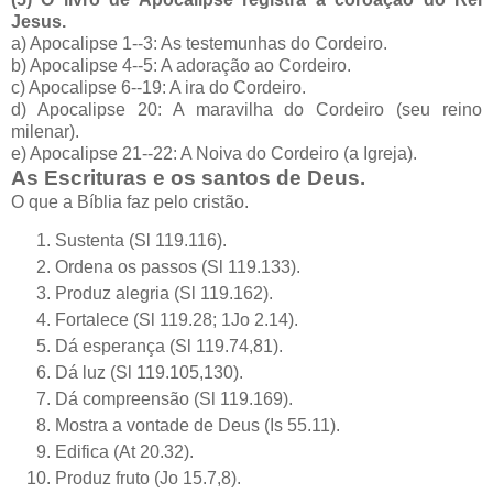
Jesus.
a) Apocalipse 1--3: As testemunhas do Cordeiro.
b) Apocalipse 4--5: A adoração ao Cordeiro.
c) Apocalipse 6--19: A ira do Cordeiro.
d) Apocalipse 20: A maravilha do Cordeiro (seu reino
milenar).
e) Apocalipse 21--22: A Noiva do Cordeiro (a Igreja).
As Escrituras e os santos de Deus.
O que a Bíblia faz pelo cristão.
Sustenta (Sl 119.116).
Ordena os passos (Sl 119.133).
Produz alegria (Sl 119.162).
Fortalece (Sl 119.28; 1Jo 2.14).
Dá esperança (Sl 119.74,81).
Dá luz (Sl 119.105,130).
Dá compreensão (Sl 119.169).
Mostra a vontade de Deus (Is 55.11).
Edifica (At 20.32).
Produz fruto (Jo 15.7,8).