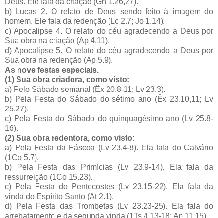
Deus. Ele fala da criação (Gn 1.26,27).
b) Lucas 2. O relato de Deus sendo feito à imagem do
homem. Ele fala da redenção (Lc 2.7; Jo 1.14).
c) Apocalipse 4. O relato do céu agradecendo a Deus por
Sua obra na criação (Ap 4.11).
d) Apocalipse 5. O relato do céu agradecendo a Deus por
Sua obra na redenção (Ap 5.9).
As nove festas especiais.
(1) Sua obra criadora, como visto:
a) Pelo Sábado semanal (Êx 20.8-11; Lv 23.3).
b) Pela Festa do Sábado do sétimo ano (Êx 23.10,11; Lv
25.27).
c) Pela Festa do Sábado do quinquagésimo ano (Lv 25.8-
16).
(2) Sua obra redentora, como visto:
a) Pela Festa da Páscoa (Lv 23.4-8). Ela fala do Calvário
(1Co 5.7).
b) Pela Festa das Primícias (Lv 23.9-14). Ela fala da
ressurreição (1Co 15.23).
c) Pela Festa do Pentecostes (Lv 23.15-22). Ela fala da
vinda do Espírito Santo (At 2.1).
d) Pela Festa das Trombetas (Lv 23.23-25). Ela fala do
arrebatamento e da segunda vinda (1Ts 4.13-18; Ap 11.15).