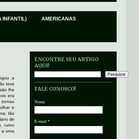
 INFANTIL)
AMERICANAS
ENCONTRE SEU ARTIGO
AQUI!
egou a
ão teve
FALE CONOSCO!
aão lhe
ois era
Nome
 tornou
 olhar e
rma tão
plano de
*
E-mail
o, rumo
o a uma