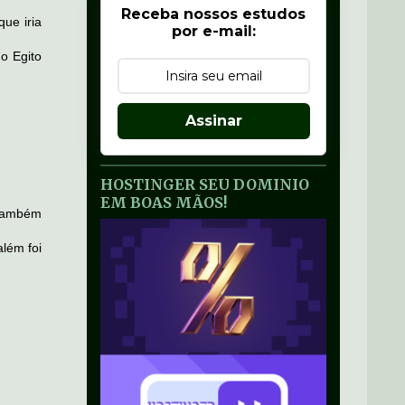
Receba nossos estudos
ue iria
por e-mail:
o Egito
Assinar
HOSTINGER SEU DOMINIO
EM BOAS MÃOS!
 também
além foi