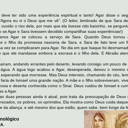
deve ter sido uma experiência espiritual e tanto! Agar disse o seg
 "Agora eu vi o Deus que me vê". (O leitor, lembrado de que Sara de
 ouvido o riso dela, por mais que ela tivesse rido baixinho, se pergun
do se Agar e Sara tivessem decidido compartilhar suas experiências!)
anos Agar se colocou a serviço de Sara. Quando Deus tornou a
ue o filho da promessa nasceria de Sara, e Sara de fato teve um fi
ma vez se complicaram para Agar. No dia em que Isaque foi desmamad
o que ele mandasse embora a escrava e o filho dela. E Abraão ate
.
 saíram, andando errantes pelo deserto, levando consigo um pouco de
água. A água logo acabou e Agar, desesperada, deixou o menino 
, esperando que morresse. Mas Deus interveio, chamando do céu, le
 faria de Ismael uma grande nação. A mãe e o filho sobreviveram, viv
hosa e deserta conhecida como o Sinai. Deus cuidou de Ismael e cum
as a Agar.
ssas duas pessoas ainda é atual, pois trata da preocupação de Deus
prezados, os pobres, os oprimidos. Ela mostra como Deus cuida daque
e da aliança, e até mesmo dos que estão, quem sabe, bem longe da f
nológico
A.