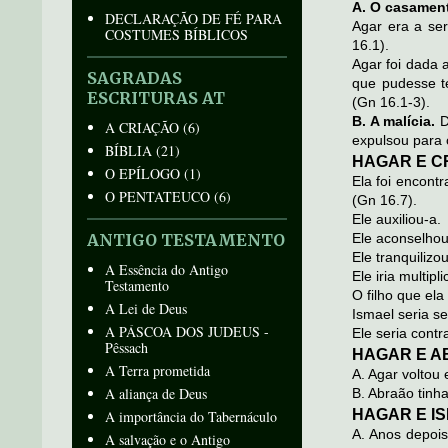
A. O casamen
DECLARAÇÃO DE FÉ PARA
Agar era a se
COSTUMES BÍBLICOS
16.1).
Agar foi dada a
SAGRADAS
que pudesse te
ESCRITURAS AT
(Gn 16.1-3).
B. A malícia.
D
A CRIAÇÃO
(6)
expulsou para 
BÍBLIA
(21)
HAGAR E C
O EPÍLOGO
(1)
Ela foi encont
O PENTATEUCO
(6)
(Gn 16.7).
Ele auxiliou-a.
ANTIGO TESTAMENTO
Ele aconselhou
Ele tranquiliz
A Essência do Antigo
Ele iria multi
Testamento
O filho que el
A Lei de Deus
Ismael seria s
A PÁSCOA DOS JUDEUS -
Ele seria cont
Pêssach
HAGAR E A
A Terra prometida
A. Agar voltou 
A aliança de Deus
B. Abraão tinh
HAGAR E IS
A importância do Tabernáculo
A. Anos depois
A salvação e o Antigo