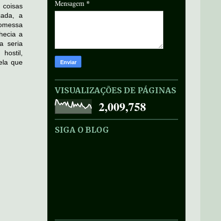
*
Mensagem
coisas
cada, a
romessa
hecia a
a seria
hostil,
 ela que
VISUALIZAÇÕES DE PÁGINAS
2,009,758
SIGA O BLOG