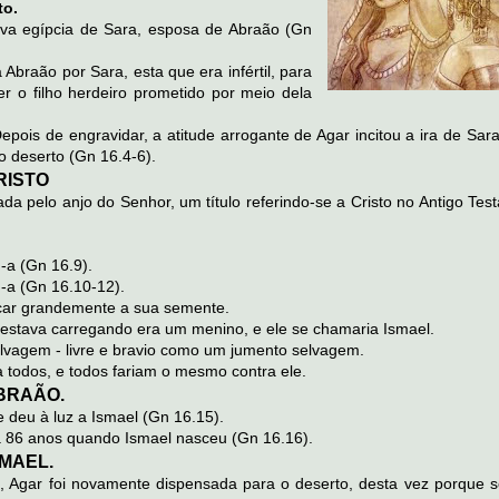
to.
rva egípcia de Sara, esposa de Abraão (Gn
 Abraão por Sara, esta que era infértil, para
r o filho herdeiro prometido por meio dela
epois de engravidar, a atitude arrogante de Agar incitou a ira de Sar
o deserto (Gn 16.4-6).
RISTO
rada pelo anjo do Senhor, um título referindo-se a Cristo no Antigo Te
-a (Gn 16.9).
ou-a (Gn 16.10-12).
plicar grandemente a sua semente.
a estava carregando era um menino, e ele se chamaria Ismael.
elvagem - livre e bravio como um jumento selvagem.
ra todos, e todos fariam o mesmo contra ele.
BRAÃO.
e deu à luz a Ismael (Gn 16.15).
a 86 anos quando Ismael nasceu (Gn 16.16).
MAEL.
, Agar foi novamente dispensada para o deserto, desta vez porque se