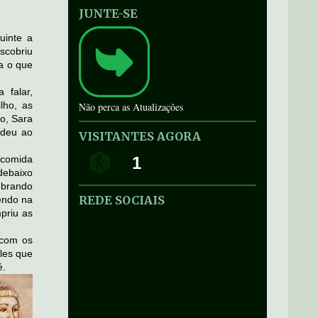
JUNTE-SE
uinte a
scobriu
ta o que
 falar,
lho, as
Não perca as Atualizações
o, Sara
ndeu ao
VISITANTES AGORA
 comida
1
debaixo
mbrando
REDE SOCIAIS
endo na
priu as
 com os
les que
é.