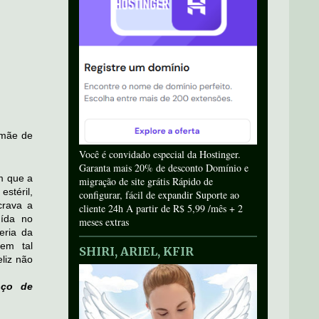
 mãe de
Você é convidado especial da Hostinger.
Garanta mais 20% de desconto Domínio e
m que a
migração de site grátis Rápido de
stéril,
configurar, fácil de expandir Suporte ao
crava a
cliente 24h A partir de R$ 5,99 /mês + 2
uída no
meses extras
seria da
em tal
SHIRI, ARIEL, KFIR
eliz não
oço de