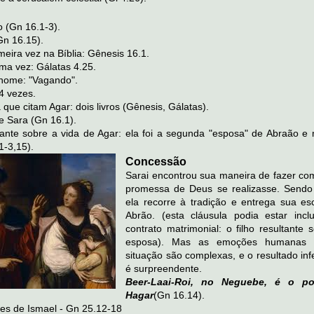
 (Gn 16.1-3).
Gn 16.15).
meira vez na Bíblia: Gênesis 16.1.
ima vez: Gálatas 4.25.
 nome: "Vagando".
4 vezes.
a que citam Agar: dois livros (Gênesis, Gálatas).
e Sara (Gn 16.1).
tante sobre a vida de Agar: ela foi a segunda "esposa" de Abraão e
1-3,15).
Concessão
Sarai encontrou sua maneira de fazer co
promessa de Deus se realizasse. Sendo e
ela recorre à tradição e entrega sua es
Abrão. (esta cláusula podia estar incl
contrato matrimonial: o filho resultante 
esposa). Mas as emoções humanas 
situação são complexas, e o resultado inf
é surpreendente.
Beer-Laai-Roi, no Neguebe, é o p
Hagar
(Gn 16.14).
es de Ismael - Gn 25.12-18