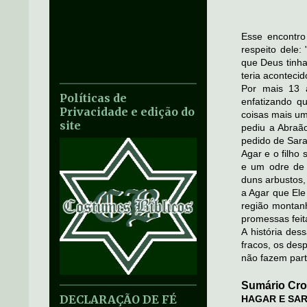
Esse encontro 
respeito dele:
que Deus tinha
teria aconteci
Por mais 13 
Políticas de
enfatizando q
Privacidade e edição do
coisas mais u
site
pediu a Abraã
pedido de Sara
Agar e o filho
e um odre de 
duns arbustos
a Agar que Ele
região montan
promessas feit
A história de
fracos, os des
não fazem part
Sumário Cro
DECLARAÇÃO DE FÉ
HAGAR E SAR