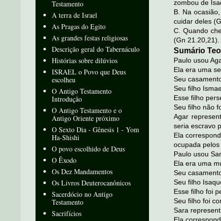
zombou de Isaq
Testamento
B. Na ocasião
A terra de Israel
cuidar deles (
As Pragas do Egito
C. Quando che
As grandes festas religiosas
(Gn 21.20,21).
Descrição geral do Tabernáculo
Sumário Teo
Histórias sobre dilúvios
Paulo usou Aga
Ela era uma se
ISRAEL o Povo que Deus
escolheu
Seu casamento 
Seu filho Isma
O Antigo Testamento
Esse filho per
Introdução
Seu filho não f
O Antigo Testamento e o
Agar represen
Antigo Oriente próximo
seria escravo 
O Sexto Dia - Gênesis 1 - Yom
Ela correspond
Ha-Shishi
ocupada pelos
O povo escolhido de Deus
Paulo usou Sa
O Êxodo
Ela era uma mul
Os Dez Mandamentos
Seu casamento 
Os Livros Deuterocanônicos
Seu filho Isaq
Esse filho foi 
Sacerdócio no Antigo
Seu filho foi c
Testamento
Sara representa
Sacrifícios
Ela correspond