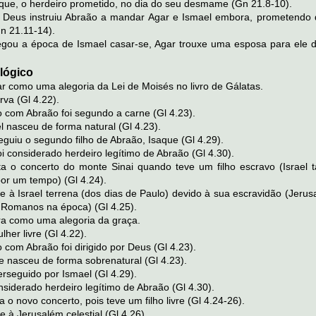
ue, o herdeiro prometido, no dia do seu desmame (Gn 21.8-10).
, Deus instruiu Abraão a mandar Agar e Ismael embora, prometendo q
Gn 21.11-14).
gou a época de Ismael casar-se, Agar trouxe uma esposa para ele d
lógico
r como uma alegoria da Lei de Moisés no livro de Gálatas.
rva (Gl 4.22).
com Abraão foi segundo a carne (Gl 4.23).
el nasceu de forma natural (Gl 4.23).
seguiu o segundo filho de Abraão, Isaque (Gl 4.29).
oi considerado herdeiro legítimo de Abraão (Gl 4.30).
ta o concerto do monte Sinai quando teve um filho escravo (Israel
por um tempo) (Gl 4.24).
e à Israel terrena (dos dias de Paulo) devido à sua escravidão (Jerus
 Romanos na época) (Gl 4.25).
ra como uma alegoria da graça.
her livre (Gl 4.22).
com Abraão foi dirigido por Deus (Gl 4.23).
ue nasceu de forma sobrenatural (Gl 4.23).
perseguido por Ismael (Gl 4.29).
onsiderado herdeiro legítimo de Abraão (Gl 4.30).
 o novo concerto, pois teve um filho livre (Gl 4.24-26).
e à Jerusalém celestial (Gl 4.26).