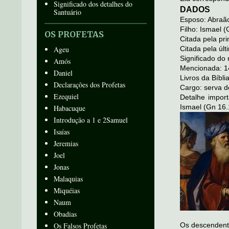
Significado dos detalhes do
DADOS
Santuário
Esposo: Abraão
Filho: Ismael (
OS PROFETAS
Citada pela pri
Ageu
Citada pela últ
Significado do
Amós
Mencionada: 1
Daniel
Livros da Bíbli
Declarações dos Profetas
Cargo: serva d
Ezequiel
Detalhe impor
Ismael (Gn 16.
Habacuque
Introdução a 1 e 2Samuel
Isaías
Jeremias
Joel
Jonas
Malaquias
Miquéias
Naum
Obadias
Os Falsos Profetas
Os descendent