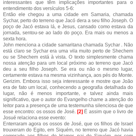
interessantes que têm implicações importantes para o
entendimento dos versículos 5-6:
Então ele chegou a uma cidade em Samaria, chamada
Sychar, perto do terreno que Jacó dera a seu filho Joseph. O
poço de Jacó estava lá, e Jesus, cansado como estava da
jornada, sentou-se ao lado do poço. Era mais ou menos a
sexta hora.
John menciona a cidade samaritana chamada Sychar . Não
está claro se Sychar era uma vila muito perto de Shechem
ou se Shechem está à vista. O texto simplesmente chama
nossa atenção para um local próximo ao terreno que Jacó
deu a seu filho Joseph. Se era ou não o mesmo lugar,
certamente estava na mesma vizinhança, aos pés do Monte.
Gerizim. Embora isso seja interessante e mostre que João
era de fato um local, conhecendo a geografia detalhada do
lugar, não é menos importante, e talvez ainda mais
significativo, que o autor do Evangelho chame a atenção do
leitor para a presença de uma testemunha silenciosa de que
esse encontro: os ossos de José.
[2]
É assim que o livro de
Josué relaciona esse evento:
Enterraram agora os ossos de José, que os filhos de Israel
trouxeram do Egito, em Siquém, no terreno que Jacó havia
comprado aos filhos de Hamor, pai de Siquém, por cem