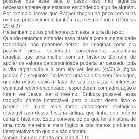
possível que esse seja o caso? Isso não significa
necessariamente que estamos escondendo algo de alguém.
Por exemplo, lemos que Rachel chegou ao poço com suas
ovelhas provavelmente também na mesma época. (Gênesis
29: 6-9)
Há também outros problemas com esta leitura do texto:
Quando tentamos entender essa história com a mentalidade
tradicional, não podemos deixar de imaginar como era
possível, nessa sociedade conservadora samaritana
israelita, que uma mulher com um histórico tão ruim de
apoiar os valores da comunidade poderia ter causado toda
a vila largar tudo e ir com ela ver Jesus. (4:30) A lógica
padrão é a seguinte: Ela levara uma vida tão sem Deus que,
quando outros ouviram falar de sua excitação e interesse
espiritual recém-encontrado, responderam com admiração e
foram ver Jesus por si mesmo.. Embora possível, essa
tradução parece improvável para o autor deste livro e
parece ler muito mais tarde abordagens teológicas
(evangélicas) dessa história antiga, que tinha seu próprio
cenário histórico. Estou convencido de que ler a história de
uma nova maneira é mais lógico e cria menos problemas
interpretativos do que a visão comum.
Vamos dar uma olhada em João 4: 7-9: