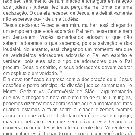
lado seu sentimento de humilhação e amargura em relação
aos judeus / judeus, fez sua pergunta na forma de uma
declaração. O que ela recebeu de Jesus, ela definitivamente
não esperava ouvir de uma Judéia:
“Jesus declarou: 'Acredite em mim, mulher, está chegando
um tempo em que você adorará o Pai nem neste monte nem
em Jerusalém. Vocês samaritanos adoram o que não
sabem; adoramos o que sabemos, pois a salvação é dos
Ioudaioi. No entanto, está chegando um momento em que
os verdadeiros adoradores adorarão o Pai em espírito e
verdade, pois eles são o tipo de adoradores que o Pai
procura. Deus é espírito, e seus adoradores devem adorar
em espírito e em verdade. '”
Ela deve ter ficado surpresa com a declaração dele. Jesus
desafiou o ponto principal da divisão judaico-samaritana - o
Monte. Gerizim vs. Controvérsia de Sião - argumentando
que havia chegado a hora de outro tipo de culto. Em Inglês,
podemos dizer “vamos adorar sobre aquela montanha”, mas
quando estamos a falar sobre a cidade dizemos “vamos
adorar em que cidade.” Este também é o caso em grego,
mas em hebraico, em que sem dúvida este Quando a
conversa ocorreu, Jesus teria literalmente dito: “Acredite em
mim, mulher, está chegando um tempo em que você adorará