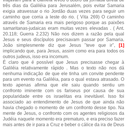
três dias da Galiléia para Jerusalém, pois evitar Samaria
exigia atravessar o rio Jordão duas vezes para seguir um
caminho que corria a leste do rio. ( Vita 269) O caminho
através de Samaria era mais perigoso porque as paixões
samaritanas-judaicas eram muitas vezes elevadas . ( Ant.
20.118; Guerra 2.232) Não nos dizem a razão pela qual
Jesus e seus discípulos precisavam passar por Samaria.
João simplesmente diz que Jesus "teve que ir",
[1]
implicando que, para Jesus, assim como era para todos os
outros judeus, isso era incomum.
É claro que é possível que Jesus precisasse chegar à
Galiléia relativamente rápido . Mas o texto não nos dá
nenhuma indicação de que ele tinha um convite pendente
para um evento na Galiléia, para o qual estava atrasado. O
texto apenas afirma que ele saiu quando sentiu um
confronto iminente com os fariseus por causa de sua
popularidade entre os israelitas era inevitável. Isso foi
associado ao entendimento de Jesus de que ainda não
havia chegado o momento de um confronto desse tipo. Na
mente de Jesus, o confronto com os agentes religiosos da
Judéia naquele momento era prematuro, e era preciso fazer
mais antes de ir para a Cruz e beber o cálice da ira de Deus