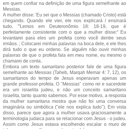
em quem confiar na definição de uma figura semelhante ao
Messias.
A mulher disse: 'Eu sei que o Messias (chamado Cristo) está
chegando. Quando ele vier, ele nos explicará / ensinará
tudo. '”Lemos em Deuteronômio 18: 18-19, que é
perfeitamente consistente com o que a mulher disse:“ Eu
levantarei para eles um profeta como você dentre seus
irmãos. ; Colocarei minhas palavras na boca dele, e ele lhes
dirá tudo o que eu ordeno. Se alguém não ouvir minhas
palavras de que o profeta fala em meu nome, eu mesmo o
chamarei de conta.
Embora um texto samaritano posterior fale de uma figura
semelhante ao Messias (Taheb, Marqah Memar 4: 7, 12), os
samaritanos do tempo de Jesus esperavam apenas um
grande professor-profeta. O "Messias" como rei e sacerdote
era um israelita judeu, e não um conceito samaritano
israelita, tanto quanto sabemos. Por esse motivo, a resposta
da mulher samaritana mostra que não foi uma conversa
imaginária ou simbólica ("ele nos explica tudo"). Em vista
disso, parece que agora a mulher usava graciosamente a
terminologia judaica para se relacionar com Jesus - o judeu.
Assim como Jesus estava escolhendo escalar o muro de