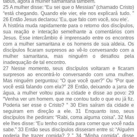
tabus, agora a mulher samaritana também.
25 A mulher disse: “Eu sei que o Messias” (chamado Cristo)
“está chegando. Quando ele vier, ele nos explicará tudo. ”
26 Então Jesus declarou: 'Eu, que falo com você, sou ele'.
A história muda rapidamente para o retorno dos discípulos,
sua reação e interação semelhante a comentários com
Jesus. Esse intercâmbio é imprensado entre os encontros
com a mulher samaritana e os homens de sua aldeia. Os
discípulos ficaram surpresos ao vê-lo conversando com a
mulher samaritana, mas ninguém o desafiou pela
inadequação de tal encontro.
27 Nesse momento, seus discípulos voltaram e ficaram
surpresos ao encontrá-lo conversando com uma mulher.
Mas ninguém perguntou: “O que você quer?” Ou “Por que
você está falando com ela?” 28 Então, deixando a jarra de
água, a mulher voltou para a cidade e disse ao povo: 29
“Venha ver um homem. que me contou tudo o que eu já fiz.
Poderia ser esse o Cristo? ” 30 Eles saíram da cidade e
seguiram em direção a ele. 31 Enquanto isso, seus
discípulos lhe pediram: “Rabi, coma alguma coisa”. 32 Mas
ele lhes disse: “Eu tenho comida para comer que você nada
sabe.” 33 Então seus discípulos disseram entre si: “Alguém
poderia lhe trazer comida? ? ” 34 “Minha comida”, disse