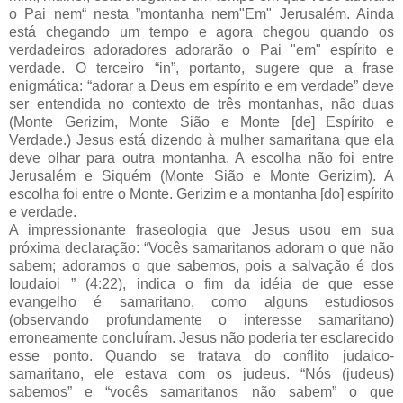
o Pai nem“ nesta ”montanha nem"Em" Jerusalém. Ainda
está chegando um tempo e agora chegou quando os
verdadeiros adoradores adorarão o Pai "em" espírito e
verdade. O terceiro “in”, portanto, sugere que a frase
enigmática: “adorar a Deus em espírito e em verdade” deve
ser entendida no contexto de três montanhas, não duas
(Monte Gerizim, Monte Sião e Monte [de] Espírito e
Verdade.) Jesus está dizendo à mulher samaritana que ela
deve olhar para outra montanha. A escolha não foi entre
Jerusalém e Siquém (Monte Sião e Monte Gerizim). A
escolha foi entre o Monte. Gerizim e a montanha [do] espírito
e verdade.
A impressionante fraseologia que Jesus usou em sua
próxima declaração: “Vocês samaritanos adoram o que não
sabem; adoramos o que sabemos, pois a salvação é dos
Ioudaioi ” (4:22), indica o fim da idéia de que esse
evangelho é samaritano, como alguns estudiosos
(observando profundamente o interesse samaritano)
erroneamente concluíram. Jesus não poderia ter esclarecido
esse ponto. Quando se tratava do conflito judaico-
samaritano, ele estava com os judeus. “Nós (judeus)
sabemos” e “vocês samaritanos não sabem” o que