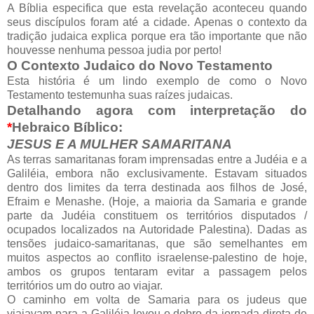
A Bíblia especifica que esta revelação aconteceu quando
seus discípulos foram até a cidade. Apenas o contexto da
tradição judaica explica porque era tão importante que não
houvesse nenhuma pessoa judia por perto!
O Contexto Judaico do Novo Testamento
Esta história é um lindo exemplo de como o Novo
Testamento testemunha suas raízes judaicas.
Detalhando agora com interpretação do
*
Hebraico Bíblico:
JESUS E A MULHER SAMARITANA
As terras samaritanas foram imprensadas entre a Judéia e a
Galiléia, embora não exclusivamente. Estavam situados
dentro dos limites da terra destinada aos filhos de José,
Efraim e Menashe. (Hoje, a maioria da Samaria e grande
parte da Judéia constituem os territórios disputados /
ocupados localizados na Autoridade Palestina). Dadas as
tensões judaico-samaritanas, que são semelhantes em
muitos aspectos ao conflito israelense-palestino de hoje,
ambos os grupos tentaram evitar a passagem pelos
territórios um do outro ao viajar.
O caminho em volta de Samaria para os judeus que
viajavam para a Galiléia levou o dobro da jornada direta de