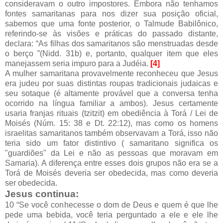
consideravam o outro impostores. Embora não tenhamos
fontes samaritanas para nos dizer sua posição oficial,
sabemos que uma fonte posterior, o Talmude Babilônico,
referindo-se às visões e práticas do passado distante,
declara: “As filhas dos samaritanos são menstruadas desde
o berço ”(Nidd. 31b) e, portanto, qualquer item que eles
manejassem seria impuro para a Judéia.
[4]
A mulher samaritana provavelmente reconheceu que Jesus
era judeu por suas distintas roupas tradicionais judaicas e
seu sotaque (é altamente provável que a conversa tenha
ocorrido na língua familiar a ambos). Jesus certamente
usaria franjas rituais (tzitzit) em obediência à Torá / Lei de
Moisés (Núm. 15: 38 e Dt. 22:12), mas como os homens
israelitas samaritanos também observavam a Torá, isso não
teria sido um fator distintivo ( samaritano significa os
"guardiões" da Lei e não as pessoas que moravam em
Samaria). A diferença entre esses dois grupos não era se a
Torá de Moisés deveria ser obedecida, mas como deveria
ser obedecida.
Jesus continua:
10 “Se você conhecesse o dom de Deus e quem é que lhe
pede uma bebida, você teria perguntado a ele e ele lhe