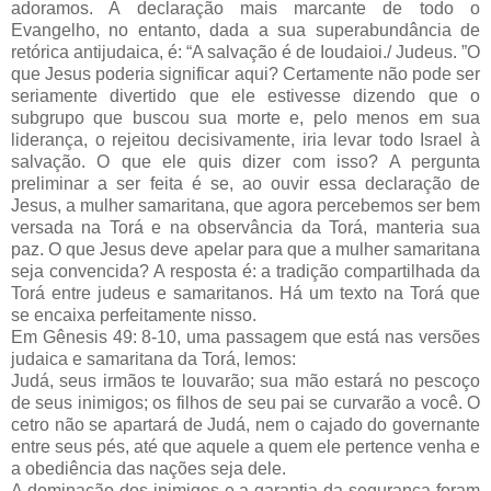
adoramos. A declaração mais marcante de todo o
Evangelho, no entanto, dada a sua superabundância de
retórica antijudaica, é: “A salvação é de Ioudaioi./ Judeus. ”O
que Jesus poderia significar aqui? Certamente não pode ser
seriamente divertido que ele estivesse dizendo que o
subgrupo que buscou sua morte e, pelo menos em sua
liderança, o rejeitou decisivamente, iria levar todo Israel à
salvação. O que ele quis dizer com isso? A pergunta
preliminar a ser feita é se, ao ouvir essa declaração de
Jesus, a mulher samaritana, que agora percebemos ser bem
versada na Torá e na observância da Torá, manteria sua
paz. O que Jesus deve apelar para que a mulher samaritana
seja convencida? A resposta é: a tradição compartilhada da
Torá entre judeus e samaritanos. Há um texto na Torá que
se encaixa perfeitamente nisso.
Em Gênesis 49: 8-10, uma passagem que está nas versões
judaica e samaritana da Torá, lemos:
Judá, seus irmãos te louvarão; sua mão estará no pescoço
de seus inimigos; os filhos de seu pai se curvarão a você. O
cetro não se apartará de Judá, nem o cajado do governante
entre seus pés, até que aquele a quem ele pertence venha e
a obediência das nações seja dele.
A dominação dos inimigos e a garantia da segurança foram