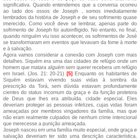
significativa. Quando entendemos que a conversa ocorreu
ao lado dos ossos de Joseph , somos imediatamente
lembrados da história de Joseph e de seu sofrimento quase
imerecido. Como você deve se lembrar, apenas parte do
sofrimento de Joseph foi autoinfligido. No entanto, no final,
quando ninguém viu isso acontecer, os sofrimentos de José
se transformaram em eventos que levavam da fome à morte
e à salvação.
Agora vamos considerar a conexão com Joseph com mais
detalhes. Siquém era uma das cidades de refúgio onde um
homem que matara alguém sem querer recebera um refúgio
em Israel. (Jos. 21: 20-21)
[5]
Enquanto os habitantes de
Siquém estavam vivendo suas vidas à sombra da
prescrição da Torá, sem dúvida estavam profundamente
cientes do status incomum da graça e da função protetora
de Deus que lhes era atribuída. cidade especial. Eles
deveriam proteger as pessoas infelizes, cujas vidas foram
ameaçadas por membros vingadores da família, mas que
não eram realmente culpados de nenhum crime intencional
que merecesse a punição ameaçada.
Joseph nasceu em uma família muito especial, onde graça e
salvação deveriam ter sido uma descrição característica.