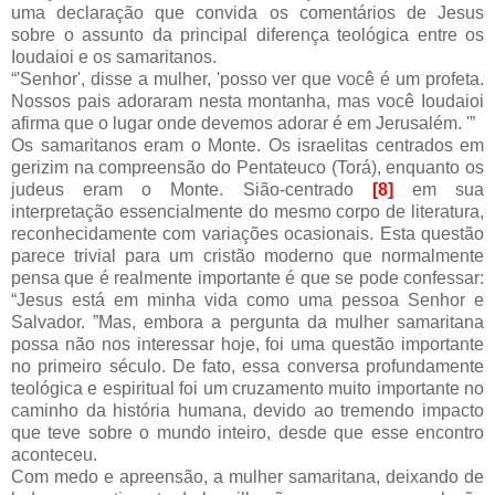
uma declaração que convida os comentários de Jesus
sobre o assunto da principal diferença teológica entre os
Ioudaioi e os samaritanos.
“'Senhor', disse a mulher, 'posso ver que você é um profeta.
Nossos pais adoraram nesta montanha, mas você Ioudaioi
afirma que o lugar onde devemos adorar é em Jerusalém. '”
Os samaritanos eram o Monte. Os israelitas centrados em
gerizim na compreensão do Pentateuco (Torá), enquanto os
judeus eram o Monte. Sião-centrado
[8]
em sua
interpretação essencialmente do mesmo corpo de literatura,
reconhecidamente com variações ocasionais. Esta questão
parece trivial para um cristão moderno que normalmente
pensa que é realmente importante é que se pode confessar:
“Jesus está em minha vida como uma pessoa Senhor e
Salvador. ”Mas, embora a pergunta da mulher samaritana
possa não nos interessar hoje, foi uma questão importante
no primeiro século. De fato, essa conversa profundamente
teológica e espiritual foi um cruzamento muito importante no
caminho da história humana, devido ao tremendo impacto
que teve sobre o mundo inteiro, desde que esse encontro
aconteceu.
Com medo e apreensão, a mulher samaritana, deixando de