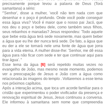
precisamente porque levou a palavra de Deus (Torá
samaritana) a sério:
“'Senhor', disse a mulher, 'você não tem nada com que
desenhar e o poço é profundo. Onde você pode conseguir
essa água viva? Você é maior que o nosso pai Jacó, que
nos deu o poço e bebeu dele, como também seus filhos,
seus rebanhos e manadas? Jesus respondeu: 'Todo aquele
que bebe esta água terá sede novamente, mas quem beber
a água que eu lhe der nunca terá sede. De fato, a água que
eu der a ele se tornará nele uma fonte de água que jorra
para a vida eterna. A mulher disse-lhe: 'Senhor, me dê essa
água para não ficar com sede e ter que continuar aqui para
tirar água'. ”
Esse tema da água
[6]
será repetido muitas vezes no
evangelho de João, mas mesmo neste momento, podemos
ver a preocupação de Jesus e João com a água como
relacionada às imagens do templo . Voltaremos a esse tema
nos próximos capítulos.
Após a interação acima, que toca um acorde familiar para o
cristão que experimentou o poder vivificador da presença e
renovação espiritual de Jesus, Jesus continuou a conversa.
Ele informou à samaritana sem nome que compreendia