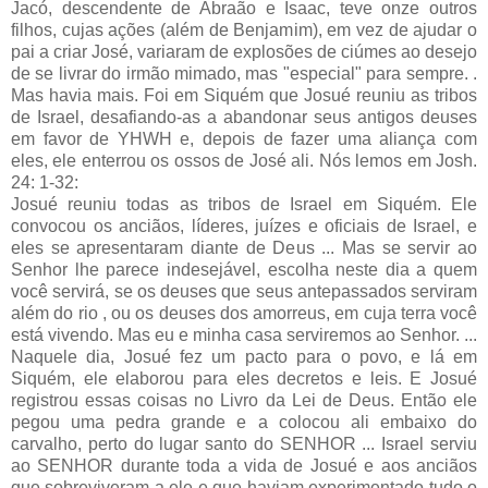
Jacó, descendente de Abraão e Isaac, teve onze outros
filhos, cujas ações (além de Benjamim), em vez de ajudar o
pai a criar José, variaram de explosões de ciúmes ao desejo
de se livrar do irmão mimado, mas "especial" para sempre. .
Mas havia mais. Foi em Siquém que Josué reuniu as tribos
de Israel, desafiando-as a abandonar seus antigos deuses
em favor de YHWH e, depois de fazer uma aliança com
eles, ele enterrou os ossos de José ali. Nós lemos em Josh.
24: 1-32:
Josué reuniu todas as tribos de Israel em Siquém. Ele
convocou os anciãos, líderes, juízes e oficiais de Israel, e
eles se apresentaram diante de Deus ... Mas se servir ao
Senhor lhe parece indesejável, escolha neste dia a quem
você servirá, se os deuses que seus antepassados ​​serviram
além do rio , ou os deuses dos amorreus, em cuja terra você
está vivendo. Mas eu e minha casa serviremos ao Senhor. ...
Naquele dia, Josué fez um pacto para o povo, e lá em
Siquém, ele elaborou para eles decretos e leis. E Josué
registrou essas coisas no Livro da Lei de Deus. Então ele
pegou uma pedra grande e a colocou ali embaixo do
carvalho, perto do lugar santo do SENHOR ... Israel serviu
ao SENHOR durante toda a vida de Josué e aos anciãos
que sobreviveram a ele e que haviam experimentado tudo o