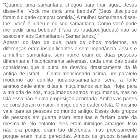
“Quando uma samaritana chegou para tirar água, Jesus
disse-lhe: 'Você me dará uma bebida?' (Seus discípulos
foram à cidade comprar comida.) A mulher samaritana disse-
lhe: 'Você é judeu e eu sou samaritana. Como você pode
me pedir uma bebida? (Para os Ioudaioi,(judeus) não se
associem aos Samaritanoi / Samaritanos.) ”
Apesar do fato de que, para os olhos modernos, as
diferenças eram insignificantes e sem importância, Jesus e
a mulher samaritana sem nome eram de duas pessoas
diferentes e historicamente adversas, cada uma das quais
considerou que a outra se desviou drasticamente da fé
antiga de Israel. . Como mencionado acima, um paralelo
moderno ao conflito judaico-samaritano seria a forte
animosidade entre xiitas e muçulmanos sunitas. Hoje, para
a maioria de nós, muçulmanos somos muçulmanos, mas no
Islã essa não é uma proposição acordada. Ambas as partes
se consideram o maior inimigo do verdadeiro Islã. O mesmo
vale para as pessoas do mundo antigo. Esses dois grupos
de pessoas em guerra eram israelitas e faziam parte da
mesma fé. No entanto, eles eram inimigos amargos. Isso
não era porque eram tão diferentes, mas precisamente
porque eram muito parecidas. Ambos os grupos israelitas