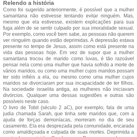
Relendo a história
Como foi sugerido anteriormente, é possível que a mulher
samaritana não estivesse tentando evitar ninguém. Mas,
mesmo que ela estivesse, existem explicações para sua
fuga além de se sentir culpado por sua imoralidade sexual.
Por exemplo, como você bem sabe, as pessoas não querem
ver ninguém quando estão deprimidas. A depressão estava
presente no tempo de Jesus, assim como está presente na
vida das pessoas hoje. Em vez de supor que a mulher
samaritana trocou de marido como luvas, é tão razoável
pensar nela como uma mulher que havia sofrido a morte de
vários maridos, ou como uma mulher cujos maridos possam
ter sido infiéis a ela, ou mesmo como uma mulher cujos
maridos se divorciaram por sua incapacidade de ter filhos.
Na sociedade israelita antiga, as mulheres não iniciavam
divórcios. Qualquer uma dessas sugestões e outras são
possíveis neste caso.
O livro de Tobit (século 2 aC), por exemplo, fala de uma
judia chamada Sarah, que tinha sete maridos que, com a
ajuda de forças demoníacas, morreram no dia de seu
casamento. Ela era desprezada pela comunidade, encarada
como amaldiçoada e culpada de suas mortes. Deprimida a