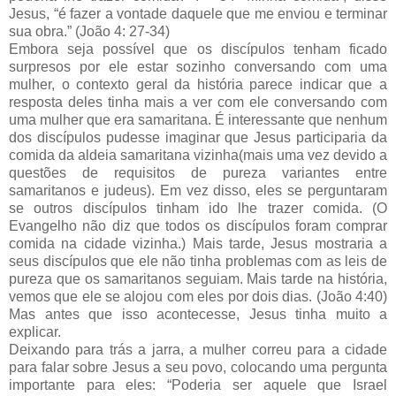
Jesus, “é fazer a vontade daquele que me enviou e terminar
sua obra.” (João 4: 27-34)
Embora seja possível que os discípulos tenham ficado
surpresos por ele estar sozinho conversando com uma
mulher, o contexto geral da história parece indicar que a
resposta deles tinha mais a ver com ele conversando com
uma mulher que era samaritana. É interessante que nenhum
dos discípulos pudesse imaginar que Jesus participaria da
comida da aldeia samaritana vizinha(mais uma vez devido a
questões de requisitos de pureza variantes entre
samaritanos e judeus). Em vez disso, eles se perguntaram
se outros discípulos tinham ido lhe trazer comida. (O
Evangelho não diz que todos os discípulos foram comprar
comida na cidade vizinha.) Mais tarde, Jesus mostraria a
seus discípulos que ele não tinha problemas com as leis de
pureza que os samaritanos seguiam. Mais tarde na história,
vemos que ele se alojou com eles por dois dias. (João 4:40)
Mas antes que isso acontecesse, Jesus tinha muito a
explicar.
Deixando para trás a jarra, a mulher correu para a cidade
para falar sobre Jesus a seu povo, colocando uma pergunta
importante para eles: “Poderia ser aquele que Israel