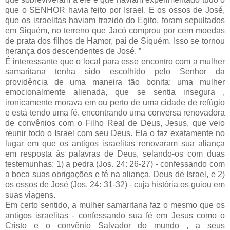
que o SENHOR havia feito por Israel. E os ossos de José,
que os israelitas haviam trazido do Egito, foram sepultados
em Siquém, no terreno que Jacó comprou por cem moedas
de prata dos filhos de Hamor, pai de Siquém. Isso se tornou
herança dos descendentes de José. ”
É interessante que o local para esse encontro com a mulher
samaritana tenha sido escolhido pelo Senhor da
providência de uma maneira tão bonita: uma mulher
emocionalmente alienada, que se sentia insegura ,
ironicamente morava em ou perto de uma cidade de refúgio
e está tendo uma fé. encontrando uma conversa renovadora
de convênios com o Filho Real de Deus, Jesus, que veio
reunir todo o Israel com seu Deus. Ela o faz exatamente no
lugar em que os antigos israelitas renovaram sua aliança
em resposta às palavras de Deus, selando-os com duas
testemunhas: 1) a pedra (Jos. 24: 26-27) - confessando com
a boca suas obrigações e fé na aliança. Deus de Israel, e 2)
os ossos de José (Jos. 24: 31-32) - cuja história os guiou em
suas viagens.
Em certo sentido, a mulher samaritana faz o mesmo que os
antigos israelitas - confessando sua fé em Jesus como o
Cristo e o convênio Salvador do mundo , a seus