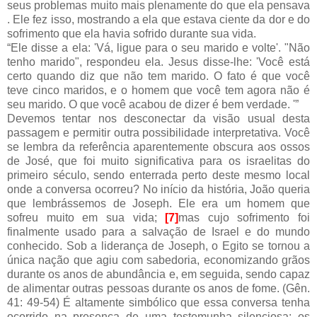
seus problemas muito mais plenamente do que ela pensava
. Ele fez isso, mostrando a ela que estava ciente da dor e do
sofrimento que ela havia sofrido durante sua vida.
“Ele disse a ela: 'Vá, ligue para o seu marido e volte'. "Não
tenho marido", respondeu ela. Jesus disse-lhe: 'Você está
certo quando diz que não tem marido. O fato é que você
teve cinco maridos, e o homem que você tem agora não é
seu marido. O que você acabou de dizer é bem verdade. '”
Devemos tentar nos desconectar da visão usual desta
passagem e permitir outra possibilidade interpretativa. Você
se lembra da referência aparentemente obscura aos ossos
de José, que foi muito significativa para os israelitas do
primeiro século, sendo enterrada perto deste mesmo local
onde a conversa ocorreu? No início da história, João queria
que lembrássemos de Joseph. Ele era um homem que
sofreu muito em sua vida;
[7]
mas cujo sofrimento foi
finalmente usado para a salvação de Israel e do mundo
conhecido. Sob a liderança de Joseph, o Egito se tornou a
única nação que agiu com sabedoria, economizando grãos
durante os anos de abundância e, em seguida, sendo capaz
de alimentar outras pessoas durante os anos de fome. (Gên.
41: 49-54) É altamente simbólico que essa conversa tenha
ocorrido na presença de uma testemunha silenciosa: os