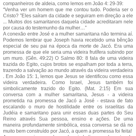
companheiros de aldeia, como lemos em João 4: 29-39:
“Venha ver um homem que me contou tudo. Poderia ser o
Cristo? ”Eles saíram da cidade e seguiram em direção a ele
... Muitos dos samaritanos daquela cidade acreditaram nele
por causa do testemunho da mulher…”
A conexão entre José e a mulher samaritana não termina aí.
Podemos lembrar que Joseph havia recebido uma bênção
especial de seu pai na época da morte de Jacó. Era uma
promessa de que ele seria uma videira frutífera subindo por
um muro. (Gên. 49:22) O Salmo 80: 8 fala de uma videira
trazida do Egito, cujos brotos se espalham por toda a terra,
trazendo a salvação ao mundo através da videira verdadeira
. Em João 15: 1, lemos que Jesus se identificou como essa
videira verdadeira. Como Israel, Jesus também foi
simbolicamente trazido do Egito. (Mat. 2:15) Em sua
conversa com a mulher samaritana, Jesus - a videira
prometida na promessa de Jacó a José - estava de fato
escalando o muro de hostilidade entre os israelitas da
Judéia e samaritano para unir essas duas partes do Seu
Reino através Sua pessoa, ensino e ações. De uma
maneira profundamente simbólica, essa conversa se dá no
muito bem construído por Jacó, a quem a promessa foi feita!