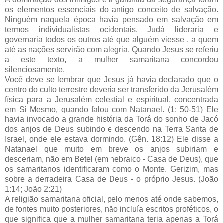
os elementos essenciais do antigo conceito de salvação.
Ninguém naquela época havia pensado em salvação em
termos individualistas ocidentais. Judá lideraria e
governaria todos os outros até que alguém viesse , a quem
até as nações servirão com alegria. Quando Jesus se referiu
a este texto, a mulher samaritana concordou
silenciosamente.
Você deve se lembrar que Jesus já havia declarado que o
centro do culto terrestre deveria ser transferido da Jerusalém
física para a Jerusalém celestial e espiritual, concentrada
em Si Mesmo, quando falou com Natanael. (1: 50-51) Ele
havia invocado a grande história da Torá do sonho de Jacó
dos anjos de Deus subindo e descendo na Terra Santa de
Israel, onde ele estava dormindo. (Gên. 18:12) Ele disse a
Natanael que muito em breve os anjos subiriam e
desceriam, não em Betel (em hebraico - Casa de Deus), que
os samaritanos identificaram como o Monte. Gerizim, mas
sobre a derradeira Casa de Deus - o próprio Jesus. (João
1:14; João 2:21)
A religião samaritana oficial, pelo menos até onde sabemos,
de fontes muito posteriores, não incluía escritos proféticos, o
que significa que a mulher samaritana teria apenas a Torá