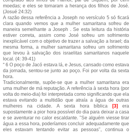
moedas; e eles se tornaram a herança dos filhos de José.
(Josué 24:32)
A razão dessa referência a Joseph no versículo 5 só ficará
clara quando vemos que a mulher samaritana sofreu de
maneira semelhante a Joseph . Se esta leitura da história
estiver correta, assim como José sofreu um sofrimento
inexplicável com o objetivo de trazer a salvação a Israel; da
mesma forma, a mulher samaritana sofreu um sofrimento
que levou à salvação dos israelitas samaritanos naquele
local. (4: 39-41)
“ 6 O poço de Jacó estava lá, e Jesus, cansado como estava
da jornada, sentou-se junto ao poço. Foi por volta da sexta
hora.
Tradicionalmente, supõe-se que a mulher samaritana era
uma mulher de má reputação. A referência à sexta hora (por
volta do meio-dia) foi interpretada como significando que ela
estava evitando a multidão que atraía a água de outras
mulheres na cidade. A sexta hora bíblica
[3]
era
supostamente a pior hora possível do dia para deixar a casa
e se aventurar no calor escaldante. "Se alguém viesse tirar
água a essa hora, poderíamos concluir adequadamente que
eles estavam tentando evitar as pessoas", continua o