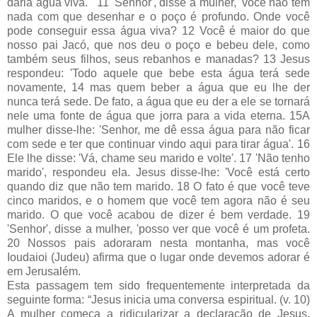
daria água viva. ' 11 'Senhor', disse a mulher, 'você não tem
nada com que desenhar e o poço é profundo. Onde você
pode conseguir essa água viva? 12 Você é maior do que
nosso pai Jacó, que nos deu o poço e bebeu dele, como
também seus filhos, seus rebanhos e manadas? 13 Jesus
respondeu: 'Todo aquele que bebe esta água terá sede
novamente, 14 mas quem beber a água que eu lhe der
nunca terá sede. De fato, a água que eu der a ele se tornará
nele uma fonte de água que jorra para a vida eterna. 15A
mulher disse-lhe: 'Senhor, me dê essa água para não ficar
com sede e ter que continuar vindo aqui para tirar água'. 16
Ele lhe disse: 'Vá, chame seu marido e volte'. 17 'Não tenho
marido', respondeu ela. Jesus disse-lhe: 'Você está certo
quando diz que não tem marido. 18 O fato é que você teve
cinco maridos, e o homem que você tem agora não é seu
marido. O que você acabou de dizer é bem verdade. 19
'Senhor', disse a mulher, 'posso ver que você é um profeta.
20 Nossos pais adoraram nesta montanha, mas você
Ioudaioi (Judeu) afirma que o lugar onde devemos adorar é
em Jerusalém.
Esta passagem tem sido frequentemente interpretada da
seguinte forma: “Jesus inicia uma conversa espiritual. (v. 10)
A mulher começa a ridicularizar a declaração de Jesus,