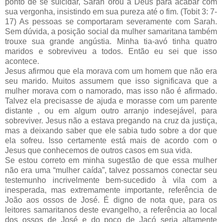
ponto de se suicidar, Sarah orou a Deus para acabar com
sua vergonha, insistindo em sua pureza até o fim. (Tobit 3: 7-
17) As pessoas se comportaram severamente com Sarah.
Sem dúvida, a posição social da mulher samaritana também
trouxe sua grande angústia. Minha tia-avó tinha quatro
maridos e sobreviveu a todos. Então eu sei que isso
acontece.
Jesus afirmou que ela morava com um homem que não era
seu marido. Muitos assumem que isso significava que a
mulher morava com o namorado, mas isso não é afirmado.
Talvez ela precisasse de ajuda e morasse com um parente
distante , ou em algum outro arranjo indesejável, para
sobreviver. Jesus não a estava pregando na cruz da justiça,
mas a deixando saber que ele sabia tudo sobre a dor que
ela sofreu. Isso certamente está mais de acordo com o
Jesus que conhecemos de outros casos em sua vida.
Se estou correto em minha sugestão de que essa mulher
não era uma “mulher caída”, talvez possamos conectar seu
testemunho incrivelmente bem-sucedido à vila com a
inesperada, mas extremamente importante, referência de
João aos ossos de José. É digno de nota que, para os
leitores samaritanos deste evangelho, a referência ao local
dos ossos de José e do poço de Jacó seria altamente