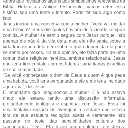
Agora que revisamos alguns dos simbolismos relevantes da
Bíblia Hebraica / Antigo Testamento, vamos reler essa
história sob uma lente diferente. Pode ter sido algo como
isto:
Jesus iniciou uma conversa com a mulher: “Você vai me dar
uma bebida?” Seus discípulos haviam ido à cidade comprar
comida. A mulher se sentiu segura com Jesus porque, não
apenas ele não é da vila dela, mas ele não sabia sobre a
vida fracassada dela nem sobre o quão deprimida ela pode
se sentir por meses. Na sua opinião, ele fazia parte de uma
comunidade religiosa herética, embora relacionada. Jesus
não teria tido contato com os líderes samaritanos israelitas
de sua comunidade.
“Se você conhecesse o dom de Deus e quem é que pede
uma bebida, você teria perguntado a ele e ele teria lhe dado
água viva”, diz Jesus.
É importante que imaginemos a mulher. Ela não estava
rindo; ela estava tendo uma discussão informada,
profundamente teológica e espiritual com Jesus. Essa foi
uma tentativa ousada de averiguar a verdade que estava
fora de sua estrutura teológica aceita e certamente não
passaria no teste das sensibilidades culturais dos
samaritanos "fiéis". Ela levou um problema com Jesus,