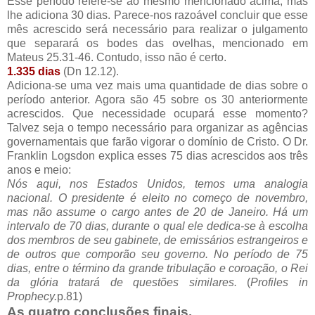
Esse período refere-se ao mesmo mencionado acima, mas
lhe adiciona 30 dias. Parece-nos razoável concluir que esse
mês acrescido será necessário para realizar o julgamento
que separará os bodes das ovelhas, mencionado em
Mateus 25.31-46. Contudo, isso não é certo.
1.335 dias
(Dn 12.12).
Adiciona-se uma vez mais uma quantidade de dias sobre o
período anterior. Agora são 45 sobre os 30 anteriormente
acrescidos. Que necessidade ocupará esse momento?
Talvez seja o tempo necessário para organizar as agências
governamentais que farão vigorar o domínio de Cristo. O Dr.
Franklin Logsdon explica esses 75 dias acrescidos aos três
anos e meio:
Nós aqui, nos Estados Unidos, temos uma analogia
nacional. O presidente é eleito no começo de novembro,
mas não assume o cargo antes de 20 de Janeiro. Há um
intervalo de 70 dias, durante o qual ele dedica-se à escolha
dos membros de seu gabinete, de emissários estrangeiros e
de outros que comporão seu governo. No período de 75
dias, entre o término da grande tribulação e coroação, o Rei
da glória tratará de questões similares.
(
Profiles in
Prophecy.
p.81)
As quatro conclusões finais.