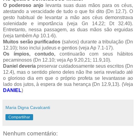
O poderoso anjo
levanta suas duas mãos para os céus,
atestando a veracidade de tudo o que foi dito (Dn 12.7). O
gesto habitual de levantar a mão aos céus demonstrava
solenidade e importância (veja Gn 14.22; Dt 32.40).
Entretanto, nessa passagem, as duas mãos são erguidas
(veja também Ap 10.1-6).
Muitos serão purificados
(salvos) durante a tribulação (Dn
12.10); Isso inclui judeus e gentios (veja Ap 7.1-17).
Os ímpios, contudo,
continuarão com seus hábitos
pecaminosos (Dn 12.10; veja Ap 9.20,21; 11.9,10).
Daniel deveria
preservar cuidadosamente seus escritos (Dn
12.4), mas o sentido pleno deles não lhe seria revelado até
o glorioso dia em que o próprio profeta se levantasse ao
lado dos jutos, à espera de sua herança (Dn 12.9,13). (Veja
DANIEL
)
Maria Digna Cavalcanti
Compartilhar
Nenhum comentário: