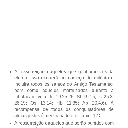
A ressurreição daqueles que ganharão a vida
eterna. Isso ocorrerá no começo do milênio e
incluirá todos os santos do Antigo Testamento,
bem como aqueles martirizados durante a
tribulação (veja Jó 19.25,26; Sl 49.15; Is 25.8;
26.19; Os 13.14; Hb 11.35; Ap 20.4,6). A
recompensa de todos os conquistadores de
almas justos é mencionado em Daniel 12.3.
A ressurreição daqueles que serão punidos com