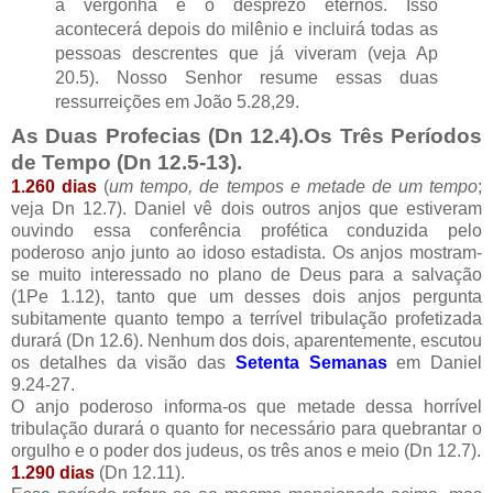
a vergonha e o desprezo eternos. Isso
acontecerá depois do milênio e incluirá todas as
pessoas descrentes que já viveram (veja Ap
20.5). Nosso Senhor resume essas duas
ressurreições em João 5.28,29.
As Duas Profecias (Dn 12.4).
Os Três Períodos
de Tempo (Dn 12.5-13).
1.260 dias
(
um tempo, de tempos e metade de um tempo
;
veja Dn 12.7). Daniel vê dois outros anjos que estiveram
ouvindo essa conferência profética conduzida pelo
poderoso anjo junto ao idoso estadista. Os anjos mostram-
se muito interessado no plano de Deus para a salvação
(1Pe 1.12), tanto que um desses dois anjos pergunta
subitamente quanto tempo a terrível tribulação profetizada
durará (Dn 12.6). Nenhum dos dois, aparentemente, escutou
os detalhes da visão das
Setenta Semanas
em Daniel
9.24-27.
O anjo poderoso informa-os que metade dessa horrível
tribulação durará o quanto for necessário para quebrantar o
orgulho e o poder dos judeus, os três anos e meio (Dn 12.7).
1.290 dias
(Dn 12.11).