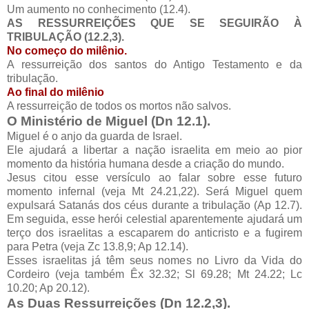
Um aumento no conhecimento (12.4).
AS RESSURREIÇÕES QUE SE SEGUIRÃO À
TRIBULAÇÃO (12.2,3).
No começo do milênio.
A ressurreição dos santos do Antigo Testamento e da
tribulação.
Ao final do milênio
A ressurreição de todos os mortos não salvos.
O Ministério de Miguel (Dn 12.1).
Miguel é o anjo da guarda de Israel.
Ele ajudará a libertar a nação israelita em meio ao pior
momento da história humana desde a criação do mundo.
Jesus citou esse versículo ao falar sobre esse futuro
momento infernal (veja Mt 24.21,22). Será Miguel quem
expulsará Satanás dos céus durante a tribulação (Ap 12.7).
Em seguida, esse herói celestial aparentemente ajudará um
terço dos israelitas a escaparem do anticristo e a fugirem
para Petra (veja Zc 13.8,9; Ap 12.14).
Esses israelitas já têm seus nomes no Livro da Vida do
Cordeiro (veja também Êx 32.32; Sl 69.28; Mt 24.22; Lc
10.20; Ap 20.12).
As Duas Ressurreições (Dn 12.2,3).