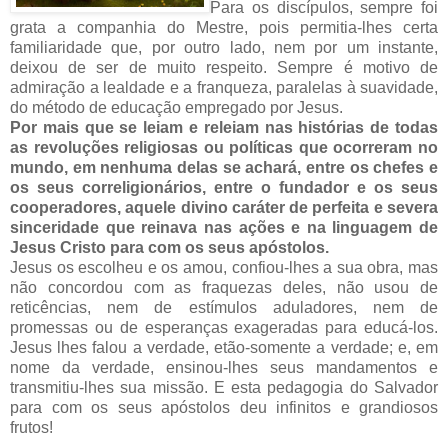
Para os discípulos, sempre foi
grata a companhia do Mestre, pois permitia-lhes certa
familiaridade que, por outro lado, nem por um instante,
deixou de ser de muito respeito. Sempre é motivo de
admiração a lealdade e a franqueza, paralelas à suavidade,
do método de educação empregado por Jesus.
Por mais que se leiam e releiam nas histórias de todas
as revoluções religiosas ou políticas que ocorreram no
mundo, em nenhuma delas se achará, entre os chefes e
os seus correligionários, entre o fundador e os seus
cooperadores, aquele divino caráter de perfeita e severa
sinceridade que reinava nas ações e na linguagem de
Jesus Cristo para com os seus apóstolos.
Jesus os escolheu e os amou, confiou-lhes a sua obra, mas
não concordou com as fraquezas deles, não usou de
reticências, nem de estímulos aduladores, nem de
promessas ou de esperanças exageradas para educá-los.
Jesus lhes falou a verdade, etão-somente a verdade; e, em
nome da verdade, ensinou-lhes seus mandamentos e
transmitiu-lhes sua missão. E esta pedagogia do Salvador
para com os seus apóstolos deu infinitos e grandiosos
frutos!