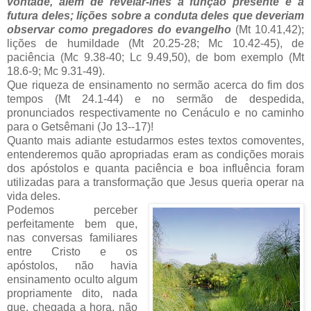
vontade, além de revelar-lhes a função presente e a
futura deles; lições sobre a conduta deles que deveriam
observar como pregadores do evangelho
(Mt 10.41,42);
lições de humildade (Mt 20.25-28; Mc 10.42-45), de
paciência (Mc 9.38-40; Lc 9.49,50), de bom exemplo (Mt
18.6-9; Mc 9.31-49).
Que riqueza de ensinamento no sermão acerca do fim dos
tempos (Mt 24.1-44) e no sermão de despedida,
pronunciados respectivamente no Cenáculo e no caminho
para o Getsêmani (Jo 13--17)!
Quanto mais adiante estudarmos estes textos comoventes,
entenderemos quão apropriadas eram as condições morais
dos apóstolos e quanta paciência e boa influência foram
utilizadas para a transformação que Jesus queria operar na
vida deles.
Podemos perceber
perfeitamente bem que,
nas conversas familiares
entre Cristo e os
apóstolos, não havia
ensinamento oculto algum
propriamente dito, nada
que, chegada a hora, não