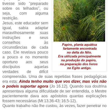
tivesse sido "preparado
sobre os telhados", ou
seja, com alguma
restrição.
Jesus, este educador sem
igual, sabia adaptar
maravilhosamente suas
instruções e seus
conselhos às
Papiro, planta aquática
circunstâncias de cada
fartamente encontrada
caso. Ele revelava pouco
no delta do Nilo.
Era utilizada principalmente
a pouco e no momento
na produção do papiro,
oportuno aos seus
na preparação dos livros
discípulos aquelas
no Egito antigo.
verdades de difícil
compreensão. Uma de suas repetidas frases pedagógicas
era esta:
Ainda tenho muito que vos dizer, mas vós não
o podeis suportar agora
(Jo 16.12). Quando sua doutrina
apresentava alguma dificuldade de ser entendida, o Mestre
pacientemente dava aos apóstolos quantas explicações
fossem necessárias (Mt 13.36-43; 16.5-12).
Quanto trabalho não lhe custou, às vezes, fazer penetrar no