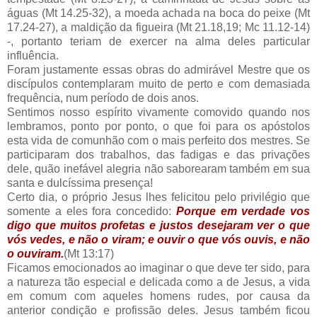
águas (Mt 14.25-32), a moeda achada na boca do peixe (Mt
17.24-27), a maldição da figueira (Mt 21.18,19; Mc 11.12-14)
-, portanto teriam de exercer na alma deles particular
influência.
Foram justamente essas obras do admirável Mestre que os
discípulos contemplaram muito de perto e com demasiada
frequência, num período de dois anos.
Sentimos nosso espírito vivamente comovido quando nos
lembramos, ponto por ponto, o que foi para os apóstolos
esta vida de comunhão com o mais perfeito dos mestres. Se
participaram dos trabalhos, das fadigas e das privações
dele, quão inefável alegria não saborearam também em sua
santa e dulcíssima presença!
Certo dia, o próprio Jesus lhes felicitou pelo privilégio que
somente a eles fora concedido:
Porque em verdade vos
digo que muitos profetas e justos desejaram ver o que
vós vedes, e não o viram; e ouvir o que vós ouvis, e não
o ouviram.
(Mt 13:17)
Ficamos emocionados ao imaginar o que deve ter sido, para
a natureza tão especial e delicada como a de Jesus, a vida
em comum com aqueles homens rudes, por causa da
anterior condição e profissão deles. Jesus também ficou