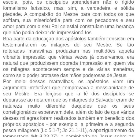
escola, pois, os discípulos aprenderiam não o rígido
formalismo farisaico, mas, sim, a verdadeira e sólida
piedade. A compaixão do Mestre para com todos os que
sofriam, sua misericórdia para com os pecadores e seu
amor para com o seu Pai celestial construíam uma herança
que não podia deixar de impressioná-los.
Boa parte da educação dos apóstolos também consistiu em
testemunharem os milagres de seu Mestre. Se tão
reiteradas maravilhas produziam nas multidões aquela
vibrante impressão que várias vezes já observamos, era
natural que produzissem dobrada impressão em quem via
os milagres acontecerem sempre e de várias maneiras,
como se o poder brotasse das mãos poderosas de Jesus.
Por meio dessas maravilhas, os apóstolos viam um
argumento irrefutável que comprovava a messianidade de
seu Mestre. Era forçoso que a fé dos discípulos se
depurasse ao notarem que os milagres do Salvador eram de
natureza muito diferente daqueles que os seus
correligionários esperavam dele, além do fato de que vários
desses milagres foram realizados também em benefício dos
próprios apóstolos - por exemplo, a primeira e a segunda
pesca milagrosa (Lc 5.1-7; Jo 21.1-11), o apaziguamento da
tempestade (Mt 8.23-27), a caminhada de Jesus sobre as