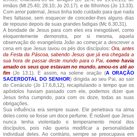
irmãos (Mt 25.40; 28.10; Jo 20.17). e de filhinhos (Jo 13.33).
Com amor paternal, Jesus tinha todo cuidado para que nada
lhes faltasse, sem esquecer de conceder-lhes alguns dias
de repouso depois de suas grandes fadigas (Mc 6.30,31).
A bondade de Jesus para com eles era inesgotável, como
eloquentemente demonstra, por si mesma, aquela
observação do evangelista João ao começar a descrever a
cena em que Jesus lavou os pés dos discípulos:
Ora, antes
da Festa da Páscoa, sabendo Jesus que já era chegada a
sua hora de passar deste mundo para o Pai,
como havia
amado os seus que estavam no mundo, amou-os até ao
fim
(Jo 13.1). E assim, na solene oração (
A ORAÇÃO
SACERDOTAL DO SENHOR
) dirigida ao seu Pai, ao sair
do Cenáculo (Jo 17.6,8,12), recapitulando o tempo que os
apóstolos haviam passado com ele, podemos dizer que
Jesus tinha cumprido, para com os doze, todas as suas
obrigações.
Sua influência era sempre suave. Ele penetrava na alma
deles como se fosse um doce perfume. É notável que Jesus
nunca tenha violentado o temperamento moral dos
discípulos, pois não queria modificar a personalidade
individual deles. Ao contrário, sempre se preocupava em