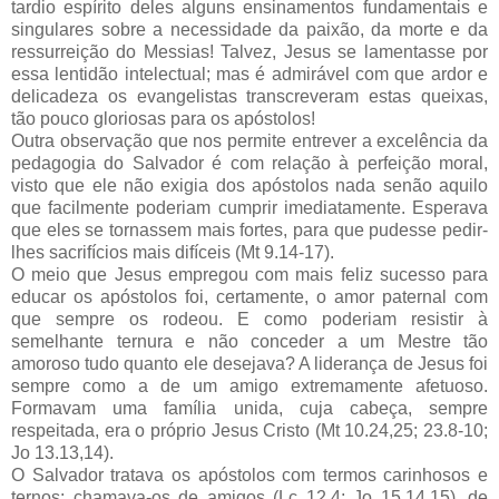
tardio espírito deles alguns ensinamentos fundamentais e
singulares sobre a necessidade da paixão, da morte e da
ressurreição do Messias! Talvez, Jesus se lamentasse por
essa lentidão intelectual; mas é admirável com que ardor e
delicadeza os evangelistas transcreveram estas queixas,
tão pouco gloriosas para os apóstolos!
Outra observação que nos permite entrever a excelência da
pedagogia do Salvador é com relação à perfeição moral,
visto que ele não exigia dos apóstolos nada senão aquilo
que facilmente poderiam cumprir imediatamente. Esperava
que eles se tornassem mais fortes, para que pudesse pedir-
lhes sacrifícios mais difíceis (Mt 9.14-17).
O meio que Jesus empregou com mais feliz sucesso para
educar os apóstolos foi, certamente, o amor paternal com
que sempre os rodeou. E como poderiam resistir à
semelhante ternura e não conceder a um Mestre tão
amoroso tudo quanto ele desejava? A liderança de Jesus foi
sempre como a de um amigo extremamente afetuoso.
Formavam uma família unida, cuja cabeça, sempre
respeitada, era o próprio Jesus Cristo (Mt 10.24,25; 23.8-10;
Jo 13.13,14).
O Salvador tratava os apóstolos com termos carinhosos e
ternos; chamava-os de amigos (Lc 12.4; Jo 15.14,15), de