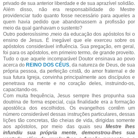
privado de sua anterior liberdade e de sua aprazível solidão.
Além disso, não era responsabilidade do Mestre
providenciar tudo quanto fosse necessário para aqueles a
quem havia pedido que abandonassem a profissão por
meio da qual ganhavam o sustento?
Outro poderosíssimo ,meio da educação dos apóstolos foi o
ensino de Jesus. É inegável que ele exerceu sobre os
apóstolos considerável influência. Sua pregação, em geral,
foi para os apóstolos, em primeiro termo, de grande proveito.
Tudo o que aquele incomparável Doutor ensinava ao povo
acerca do
REINO DOS CÉUS
, da natureza de Deus, de sua
própria pessoa, da perfeição cristã, do amor fraternal e de
sua futura Igreja, convinha principalmente aos discípulos e
penetrava na mente e no coração deles, instruindo-os,
capacitando-os.
Com muita frequência, Jesus sempre lhes propunha sua
doutrina de forma especial, cuja finalidade era a formação
apostólica dos escolhidos. Os evangelhos contêm um
número considerável dessas instruções particulares, dessas
lições tão concretas, tão cheias de vida, dirigidas somente
aos apóstolos, por meio das quais seu
Mestre lhes
infundiu sua própria mente, demonstrou-lhes sua