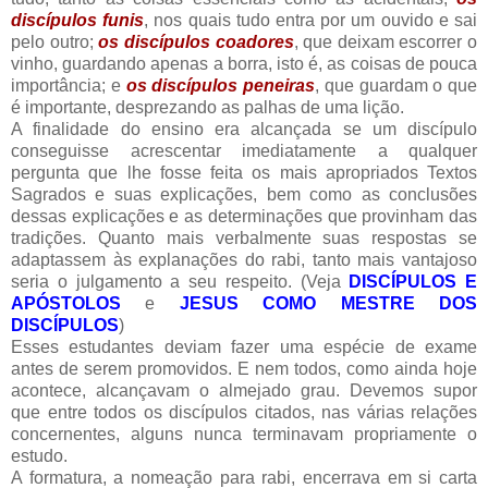
discípulos funis
, nos quais tudo entra por um ouvido e sai
pelo outro;
os discípulos coadores
, que deixam escorrer o
vinho, guardando apenas a borra, isto é, as coisas de pouca
importância; e
os discípulos peneiras
, que guardam o que
é importante, desprezando as palhas de uma lição.
A finalidade do ensino era alcançada se um discípulo
conseguisse acrescentar imediatamente a qualquer
pergunta que lhe fosse feita os mais apropriados Textos
Sagrados e suas explicações, bem como as conclusões
dessas explicações e as determinações que provinham das
tradições. Quanto mais verbalmente suas respostas se
adaptassem às explanações do rabi, tanto mais vantajoso
seria o julgamento a seu respeito. (Veja
DISCÍPULOS E
APÓSTOLOS
e
JESUS COMO MESTRE DOS
DISCÍPULOS
)
Esses estudantes deviam fazer uma espécie de exame
antes de serem promovidos. E nem todos, como ainda hoje
acontece, alcançavam o almejado grau. Devemos supor
que entre todos os discípulos citados, nas várias relações
concernentes, alguns nunca terminavam propriamente o
estudo.
A formatura, a nomeação para rabi, encerrava em si carta