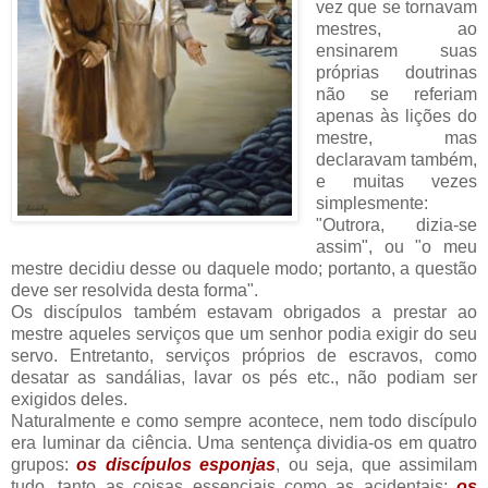
vez que se tornavam
mestres, ao
ensinarem suas
próprias doutrinas
não se referiam
apenas às lições do
mestre, mas
declaravam também,
e muitas vezes
simplesmente:
"Outrora, dizia-se
assim", ou "o meu
mestre decidiu desse ou daquele modo; portanto, a questão
deve ser resolvida desta forma".
Os discípulos também estavam obrigados a prestar ao
mestre aqueles serviços que um senhor podia exigir do seu
servo. Entretanto, serviços próprios de escravos, como
desatar as sandálias, lavar os pés etc., não podiam ser
exigidos deles.
Naturalmente e como sempre acontece, nem todo discípulo
era luminar da ciência. Uma sentença dividia-os em quatro
grupos:
os discípulos esponjas
, ou seja, que assimilam
tudo, tanto as coisas essenciais como as acidentais;
os