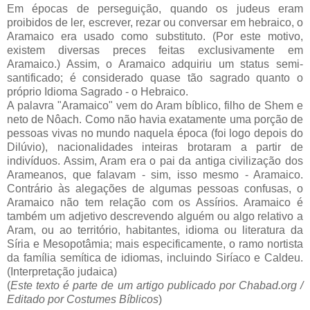
Em épocas de perseguição, quando os judeus eram
proibidos de ler, escrever, rezar ou conversar em hebraico, o
Aramaico era usado como substituto. (Por este motivo,
existem diversas preces feitas exclusivamente em
Aramaico.) Assim, o Aramaico adquiriu um status semi-
santificado; é considerado quase tão sagrado quanto o
próprio Idioma Sagrado - o Hebraico.
A palavra "Aramaico" vem do Aram bíblico, filho de Shem e
neto de Nôach. Como não havia exatamente uma porção de
pessoas vivas no mundo naquela época (foi logo depois do
Dilúvio), nacionalidades inteiras brotaram a partir de
indivíduos. Assim, Aram era o pai da antiga civilização dos
Arameanos, que falavam - sim, isso mesmo - Aramaico.
Contrário às alegações de algumas pessoas confusas, o
Aramaico não tem relação com os Assírios. Aramaico é
também um adjetivo descrevendo alguém ou algo relativo a
Aram, ou ao território, habitantes, idioma ou literatura da
Síria e Mesopotâmia; mais especificamente, o ramo nortista
da família semítica de idiomas, incluindo Siríaco e Caldeu.
(Interpretação judaica)
(
Este texto é parte de um artigo publicado por Chabad.org /
Editado por Costumes Bíblicos
)