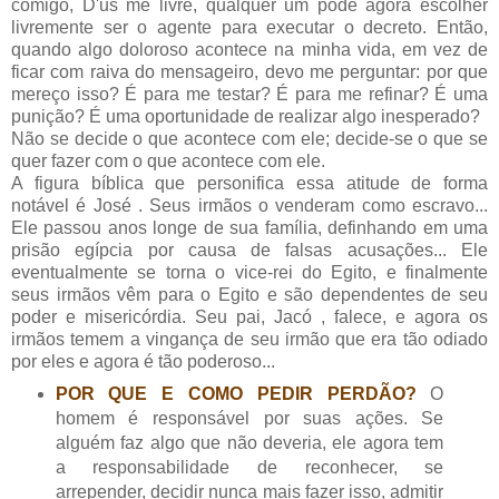
comigo, D'us me livre, qualquer um pode agora escolher
livremente ser o agente para executar o decreto. Então,
quando algo doloroso acontece na minha vida, em vez de
ficar com raiva do mensageiro, devo me perguntar: por que
mereço isso? É para me testar? É para me refinar? É uma
punição? É uma oportunidade de realizar algo inesperado?
Não se decide o que acontece com ele; decide-se o que se
quer fazer com o que acontece com ele.
A figura bíblica que personifica essa atitude de forma
notável é José . Seus irmãos o venderam como escravo...
Ele passou anos longe de sua família, definhando em uma
prisão egípcia por causa de falsas acusações... Ele
eventualmente se torna o vice-rei do Egito, e finalmente
seus irmãos vêm para o Egito e são dependentes de seu
poder e misericórdia. Seu pai, Jacó , falece, e agora os
irmãos temem a vingança de seu irmão que era tão odiado
por eles e agora é tão poderoso...
POR QUE E COMO PEDIR PERDÃO?
O
homem é responsável por suas ações. Se
alguém faz algo que não deveria, ele agora tem
a responsabilidade de reconhecer, se
arrepender, decidir nunca mais fazer isso, admitir