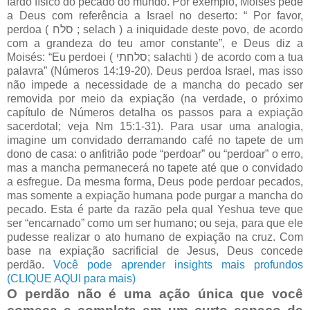
fardo físico do pecado do mundo. Por exemplo, Moisés pede
a Deus com referência a Israel no deserto: “ Por favor,
perdoa ( סלח ; selach ) a iniquidade deste povo, de acordo
com a grandeza do teu amor constante”, e Deus diz a
Moisés: “Eu perdoei ( סלחתי; salachti ) de acordo com a tua
palavra” (Números 14:19-20). Deus perdoa Israel, mas isso
não impede a necessidade de a mancha do pecado ser
removida por meio da expiação (na verdade, o próximo
capítulo de Números detalha os passos para a expiação
sacerdotal; veja Nm 15:1-31). Para usar uma analogia,
imagine um convidado derramando café no tapete de um
dono de casa: o anfitrião pode “perdoar” ou “perdoar” o erro,
mas a mancha permanecerá no tapete até que o convidado
a esfregue. Da mesma forma, Deus pode perdoar pecados,
mas somente a expiação humana pode purgar a mancha do
pecado. Esta é parte da razão pela qual Yeshua teve que
ser “encarnado” como um ser humano; ou seja, para que ele
pudesse realizar o ato humano de expiação na cruz. Com
base na expiação sacrificial de Jesus, Deus concede
perdão.
Você pode aprender insights mais profundos
(CLIQUE AQUI para mais)
O perdão não é uma ação única que você