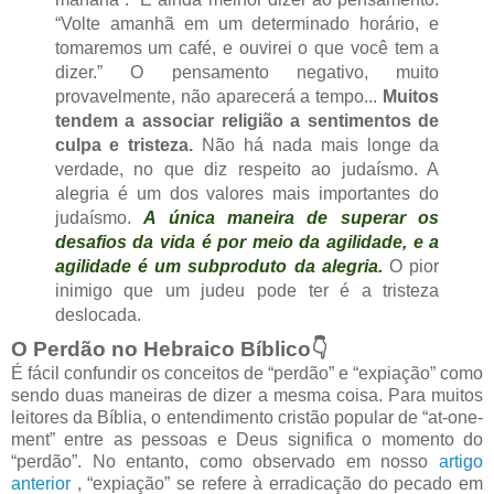
“Volte amanhã em um determinado horário, e
tomaremos um café, e ouvirei o que você tem a
dizer.” O pensamento negativo, muito
provavelmente, não aparecerá a tempo...
Muitos
tendem a associar religião a sentimentos de
culpa e tristeza.
Não há nada mais longe da
verdade, no que diz respeito ao judaísmo. A
alegria é um dos valores mais importantes do
judaísmo.
A única maneira de superar os
desafios da vida é por meio da agilidade, e a
agilidade é um subproduto da alegria.
O pior
inimigo que um judeu pode ter é a tristeza
deslocada.
O Perdão no Hebraico Bíblico👇
É fácil confundir os conceitos de “perdão” e “expiação” como
sendo duas maneiras de dizer a mesma coisa. Para muitos
leitores da Bíblia, o entendimento cristão popular de “at-one-
ment” entre as pessoas e Deus significa o momento do
“perdão”. No entanto, como observado em nosso
artigo
anterior
, “expiação” se refere à erradicação do pecado em