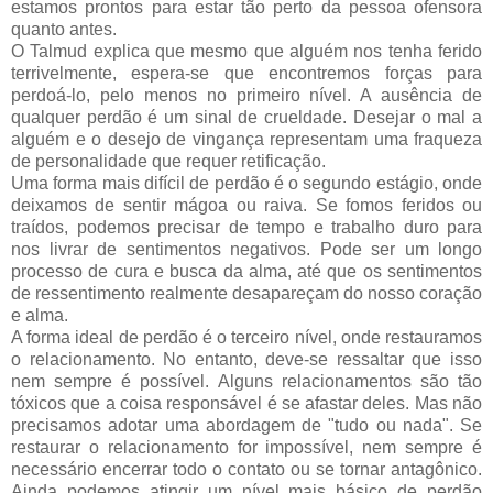
estamos prontos para estar tão perto da pessoa ofensora
quanto antes.
O Talmud explica que mesmo que alguém nos tenha ferido
terrivelmente, espera-se que encontremos forças para
perdoá-lo, pelo menos no primeiro nível. A ausência de
qualquer perdão é um sinal de crueldade. Desejar o mal a
alguém e o desejo de vingança representam uma fraqueza
de personalidade que requer retificação.
Uma forma mais difícil de perdão é o segundo estágio, onde
deixamos de sentir mágoa ou raiva. Se fomos feridos ou
traídos, podemos precisar de tempo e trabalho duro para
nos livrar de sentimentos negativos. Pode ser um longo
processo de cura e busca da alma, até que os sentimentos
de ressentimento realmente desapareçam do nosso coração
e alma.
A forma ideal de perdão é o terceiro nível, onde restauramos
o relacionamento. No entanto, deve-se ressaltar que isso
nem sempre é possível. Alguns relacionamentos são tão
tóxicos que a coisa responsável é se afastar deles. Mas não
precisamos adotar uma abordagem de "tudo ou nada". Se
restaurar o relacionamento for impossível, nem sempre é
necessário encerrar todo o contato ou se tornar antagônico.
Ainda podemos atingir um nível mais básico de perdão