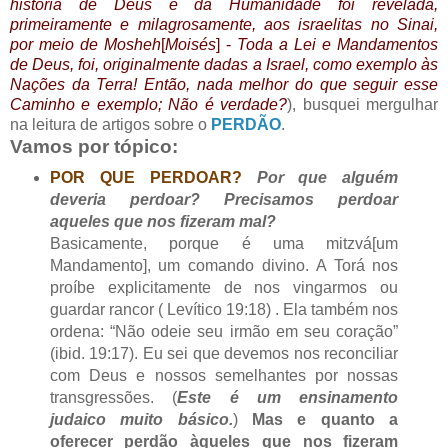
história de Deus e da Humanidade foi revelada,
primeiramente e milagrosamente, aos israelitas no Sinai,
por meio de Mosheh
[
Moisés
] -
Toda a Lei e Mandamentos
de Deus, foi, originalmente dadas a Israel, como exemplo às
Nações da Terra! Então, nada melhor do que seguir esse
Caminho e exemplo; Não é verdade?
), busquei mergulhar
na leitura de artigos sobre o
PERDÃO
.
Vamos por tópico:
POR QUE PERDOAR?
Por que alguém
deveria perdoar? Precisamos perdoar
aqueles que nos fizeram mal?
Basicamente, porque é uma mitzvá[um
Mandamento], um comando divino. A Torá nos
proíbe explicitamente de nos vingarmos ou
guardar rancor ( Levítico 19:18) . Ela também nos
ordena: “Não odeie seu irmão em seu coração”
(ibid. 19:17). Eu sei que devemos nos reconciliar
com Deus e nossos semelhantes por nossas
transgressões. (
Este é um ensinamento
judaico muito básico.
)
Mas e quanto a
oferecer perdão àqueles que nos fizeram