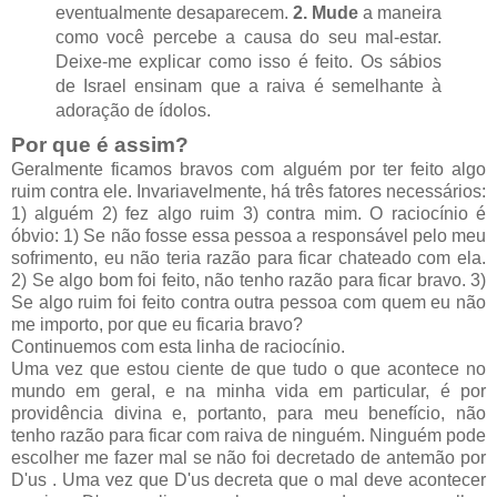
eventualmente desaparecem.
2. Mude
a maneira
como você percebe a causa do seu mal-estar.
Deixe-me explicar como isso é feito. Os sábios
de Israel ensinam que a raiva é semelhante à
adoração de ídolos.
Por que é assim?
Geralmente ficamos bravos com alguém por ter feito algo
ruim contra ele. Invariavelmente, há três fatores necessários:
1) alguém 2) fez algo ruim 3) contra mim. O raciocínio é
óbvio: 1) Se não fosse essa pessoa a responsável pelo meu
sofrimento, eu não teria razão para ficar chateado com ela.
2) Se algo bom foi feito, não tenho razão para ficar bravo. 3)
Se algo ruim foi feito contra outra pessoa com quem eu não
me importo, por que eu ficaria bravo?
Continuemos com esta linha de raciocínio.
Uma vez que estou ciente de que tudo o que acontece no
mundo em geral, e na minha vida em particular, é por
providência divina e, portanto, para meu benefício, não
tenho razão para ficar com raiva de ninguém. Ninguém pode
escolher me fazer mal se não foi decretado de antemão por
D'us . Uma vez que D'us decreta que o mal deve acontecer