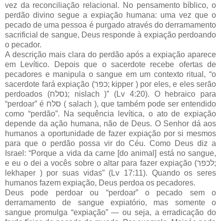
vez da reconciliação relacional. No pensamento bíblico, o
perdão divino segue a expiação humana: uma vez que o
pecado de uma pessoa é purgado através do derramamento
sacrificial de sangue, Deus responde à expiação perdoando
o pecador.
A descrição mais clara do perdão após a expiação aparece
em Levítico. Depois que o sacerdote recebe ofertas de
pecadores e manipula o sangue em um contexto ritual, “o
sacerdote fará expiação (כפר; kipper ) por eles, e eles serão
perdoados (נסלח; nislach )” (Lv 4:20). O hebraico para
“perdoar” é סלח ( salach ), que também pode ser entendido
como “perdão”. Na sequência levítica, o ato de expiação
depende da ação humana, não de Deus. O Senhor dá aos
humanos a oportunidade de fazer expiação por si mesmos
para que o perdão possa vir do Céu. Como Deus diz a
Israel: “Porque a vida da carne [do animal] está no sangue,
e eu o dei a vocês sobre o altar para fazer expiação (לכפר;
lekhaper ) por suas vidas” (Lv 17:11). Quando os seres
humanos fazem expiação, Deus perdoa os pecadores.
Deus pode perdoar ou “perdoar” o pecado sem o
derramamento de sangue expiatório, mas somente o
sangue promulga “expiação” — ou seja, a erradicação do