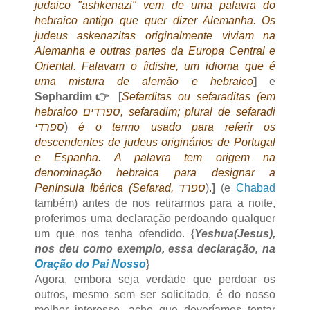
judaico "ashkenazi" vem de uma palavra do
hebraico antigo que quer dizer Alemanha. Os
judeus askenazitas originalmente viviam na
Alemanha e outras partes da Europa Central e
Oriental. Falavam o íidishe, um idioma que é
uma mistura de alemão e hebraico
]
e
Sephardim👉
[
Sefarditas ou sefaraditas (em
hebraico ספרדים, sefaradim; plural de sefaradi
ספרדי
)
é o termo usado para referir os
descendentes de judeus originários de Portugal
e Espanha. A palavra tem origem na
denominação hebraica para designar a
Península Ibérica (Sefarad, ספרד
)
.
]
(e
Chabad
também) antes de nos retirarmos para a noite,
proferimos uma declaração perdoando qualquer
um que nos tenha ofendido. {
Yeshua(Jesus),
nos deu como exemplo, essa declaração, na
Oração do Pai Nosso
}
Agora, embora seja verdade que perdoar os
outros, mesmo sem ser solicitado, é do nosso
melhor interesse, acho que deveríamos tentar