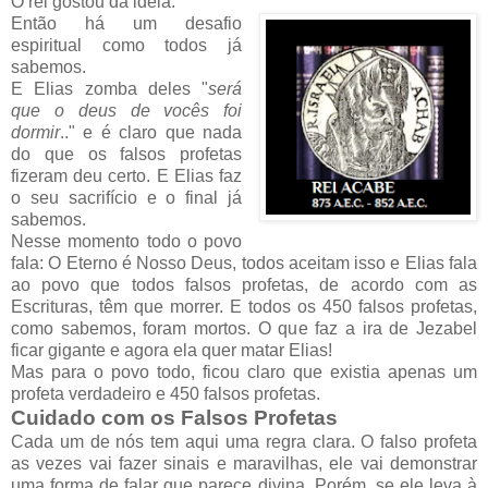
O rei gostou da ideia.
Então há um desafio
espiritual como todos já
sabemos.
E Elias zomba deles "
será
que o deus de vocês foi
dormir
.." e é claro que nada
do que os falsos profetas
fizeram deu certo. E Elias faz
o seu sacrifício e o final já
sabemos.
Nesse momento todo o povo
fala: O Eterno é Nosso Deus, todos aceitam isso e Elias fala
ao povo que todos falsos profetas, de acordo com as
Escrituras, têm que morrer. E todos os 450 falsos profetas,
como sabemos, foram mortos. O que faz a ira de Jezabel
ficar gigante e agora ela quer matar Elias!
Mas para o povo todo, ficou claro que existia apenas um
profeta verdadeiro e 450 falsos profetas.
Cuidado com os Falsos Profetas
Cada um de nós tem aqui uma regra clara. O falso profeta
as vezes vai fazer sinais e maravilhas, ele vai demonstrar
uma forma de falar que parece divina. Porém, se ele leva à