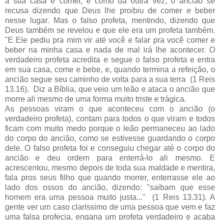
a sua casa e comer, e como da outra vez, o ancião se
recusa dizendo que Deus lhe proibiu de comer e beber
nesse lugar. Mas o falso profeta, mentindo, dizendo que
Deus também se revelou e que ele era um profeta também.
"E Ele pediu pra mim vir até você e falar pra você comer e
beber na minha casa e nada de mal irá lhe acontecer. O
verdadeiro profeta acredita e segue o falso profeta e entra
em sua casa, come e bebe, e, quando termina a refeição, o
ancião segue seu caminho de volta para a sua terra (1 Reis
13.16). Diz a Bíblia, que veio um leão e ataca o ancião que
morre ali mesmo de uma forma muito triste e trágica.
As pessoas viram o que aconteceu com o ancião (o
verdadeiro profeta), contam para todos o que viram e todos
ficam com muito medo porque o leão permaneceu ao lado
do corpo do ancião, como se estivesse guardando o corpo
dele. O falso profeta foi e conseguiu chegar até o corpo do
ancião e deu ordem para enterrá-lo ali mesmo. E
acrescentou, mesmo depois de toda sua maldade e mentira,
fala pros seus filho que quando morrer, enterrasse ele ao
lado dos ossos do ancião, dizendo: "saibam que esse
homem era uma pessoa muito justa..." (1 Reis 13.31). A
gente ver um caso claríssimo de uma pessoa que vem e faz
uma falsa profecia, engana um profeta verdadeiro e acaba