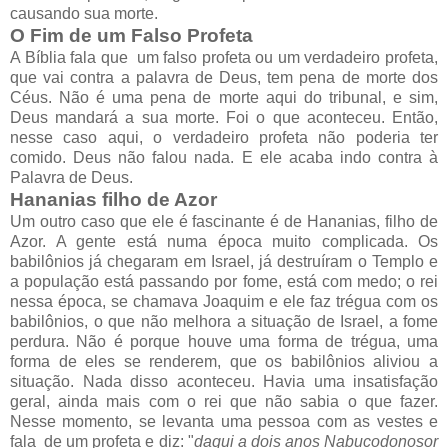
causando sua morte.
O Fim de um Falso Profeta
A Bíblia fala que um falso profeta ou um verdadeiro profeta,
que vai contra a palavra de Deus, tem pena de morte dos
Céus. Não é uma pena de morte aqui do tribunal, e sim,
Deus mandará a sua morte. Foi o que aconteceu. Então,
nesse caso aqui, o verdadeiro profeta não poderia ter
comido. Deus não falou nada. E ele acaba indo contra à
Palavra de Deus.
Hananias filho de Azor
Um outro caso que ele é fascinante é de Hananias, filho de
Azor. A gente está numa época muito complicada. Os
babilônios já chegaram em Israel, já destruíram o Templo e
a população está passando por fome, está com medo; o rei
nessa época, se chamava Joaquim e ele faz trégua com os
babilônios, o que não melhora a situação de Israel, a fome
perdura. Não é porque houve uma forma de trégua, uma
forma de eles se renderem, que os babilônios aliviou a
situação. Nada disso aconteceu. Havia uma insatisfação
geral, ainda mais com o rei que não sabia o que fazer.
Nesse momento, se levanta uma pessoa com as vestes e
fala de um profeta e diz: "
daqui a dois anos Nabucodonosor