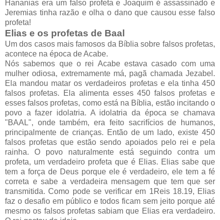
Hananias era um falso profeta e Joaquim é assassinado e
Jeremias tinha razão e olha o dano que causou esse falso
profeta!
Elias e os profetas de Baal
Um dos casos mais famosos da Bíblia sobre falsos profetas,
acontece na época de Acabe.
Nós sabemos que o rei Acabe estava casado com uma
mulher odiosa, extremamente má, pagã chamada Jezabel.
Ela mandou matar os verdadeiros profetas e ela tinha 450
falsos profetas. Ela alimenta esses 450 falsos profetas e
esses falsos profetas, como está na Bíblia, estão incitando o
povo a fazer idolatria. A idolatria da época se chamava
"BAAL", onde também, era feito sacrifícios de humanos,
principalmente de crianças. Então de um lado, existe 450
falsos profetas que estão sendo apoiados pelo rei e pela
rainha. O povo naturalmente está seguindo contra um
profeta, um verdadeiro profeta que é Elias. Elias sabe que
tem a força de Deus porque ele é verdadeiro, ele tem a fé
correta e sabe a verdadeira mensagem que tem que ser
transmitida. Como pode se verificar em 1Reis 18.19, Elias
faz o desafio em público e todos ficam sem jeito porque até
mesmo os falsos profetas sabiam que Elias era verdadeiro.