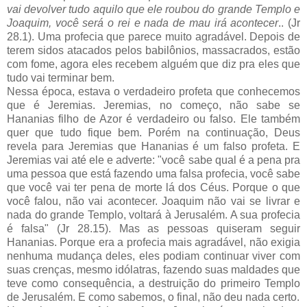
vai devolver tudo aquilo que ele roubou do grande Templo e
Joaquim, você será o rei e nada de mau irá acontecer
.. (Jr
28.1). Uma profecia que parece muito agradável. Depois de
terem sidos atacados pelos babilônios, massacrados, estão
com fome, agora eles recebem alguém que diz pra eles que
tudo vai terminar bem.
Nessa época, estava o verdadeiro profeta que conhecemos
que é Jeremias. Jeremias, no começo, não sabe se
Hananias filho de Azor é verdadeiro ou falso. Ele também
quer que tudo fique bem. Porém na continuação, Deus
revela para Jeremias que Hananias é um falso profeta. E
Jeremias vai até ele e adverte: "você sabe qual é a pena pra
uma pessoa que está fazendo uma falsa profecia, você sabe
que você vai ter pena de morte lá dos Céus. Porque o que
você falou, não vai acontecer. Joaquim não vai se livrar e
nada do grande Templo, voltará à Jerusalém. A sua profecia
é falsa" (Jr 28.15). Mas as pessoas quiseram seguir
Hananias. Porque era a profecia mais agradável, não exigia
nenhuma mudança deles, eles podiam continuar viver com
suas crenças, mesmo idólatras, fazendo suas maldades que
teve como consequência, a destruição do primeiro Templo
de Jerusalém. E como sabemos, o final, não deu nada certo.