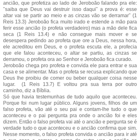
ancião, que profetiza ao lado de Jeroboão falando pra ele:
"saiba que Deus vai destruir isso daqui" a prova é: esse
altar vai se partir ao meio e as cinzas vão se derramar" (1
Reis 13.3) Jeroboão fica muito irado e estende a mão para
ferir esse ancião (o profeta verdadeiro) mas a mão dele fica
seca (1 Reis 13.4) e não consegue mais mover e se
desespera pedindo ao profeta que ore a Deus, nessa hora,
ele acreditou em Deus, e o profeta escuta ele, a profecia
que ele falou aconteceu, o altar se partiu, as cinzas se
derramou, o profeta ora ao Senhor e Jeroboão fica curado.
Jeroboão chega pro profeta e convida ele para entrar e sua
casa e se alimentar. Mas o profeta se recusa explicando que
Deus lhe proibiu de comer ou beber qualquer coisa nesse
lugar. (1 Reis 13.7) E voltou pra sua terra por outro
caminho, diz a Bíblia.
Só que havia testemunhas de tudo aquilo que aconteceu.
Porque foi num lugar público. Alguns jovens, filhos de um
falso profeta, vão até o seu pai e contam-lhe tudo o que
aconteceu e o pai pergunta pra onde o ancião foi e eles
dizem. Então o falso profeta vai até o ancião e pergunta se é
verdade tudo o que aconteceu e o ancião confirma que sim.
Nesse momento, o falso profeta convida o ancião para ir até