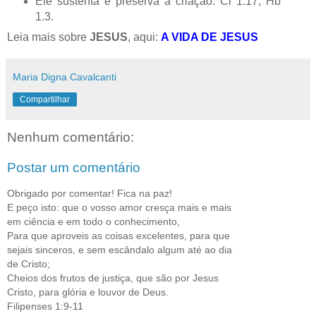
Ele sustenta e preserva a criação: Cl 1.17; Hb
1.3.
Leia mais sobre
JESUS
, aqui:
A VIDA DE JESUS
Maria Digna Cavalcanti
Compartilhar
Nenhum comentário:
Postar um comentário
Obrigado por comentar! Fica na paz!
E peço isto: que o vosso amor cresça mais e mais
em ciência e em todo o conhecimento,
Para que aproveis as coisas excelentes, para que
sejais sinceros, e sem escândalo algum até ao dia
de Cristo;
Cheios dos frutos de justiça, que são por Jesus
Cristo, para glória e louvor de Deus.
Filipenses 1:9-11