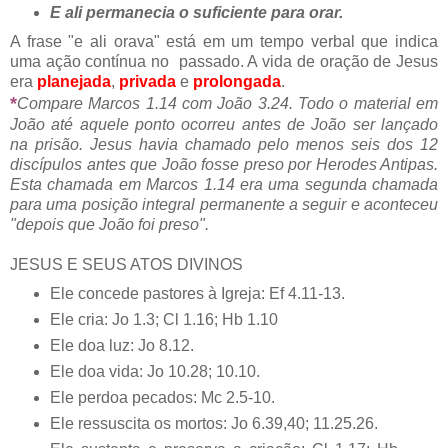
E ali permanecia o suficiente para orar.
A frase "e ali orava" está em um tempo verbal que indica
uma ação contínua no passado. A vida de oração de Jesus
era
planejada
,
privada
e
prolongada
.
*
Compare Marcos 1.14 com João 3.24. Todo o material em
João até aquele ponto ocorreu antes de João ser lançado
na prisão. Jesus havia chamado pelo menos seis dos 12
discípulos antes que João fosse preso por Herodes Antipas.
Esta chamada em Marcos 1.14 era uma segunda chamada
para uma posição integral permanente a seguir e aconteceu
"depois que João foi preso".
JESUS E SEUS ATOS DIVINOS
Ele concede pastores à Igreja: Ef 4.11-13.
Ele cria: Jo 1.3; Cl 1.16; Hb 1.10
Ele doa luz: Jo 8.12.
Ele doa vida: Jo 10.28; 10.10.
Ele perdoa pecados: Mc 2.5-10.
Ele ressuscita os mortos: Jo 6.39,40; 11.25.26.