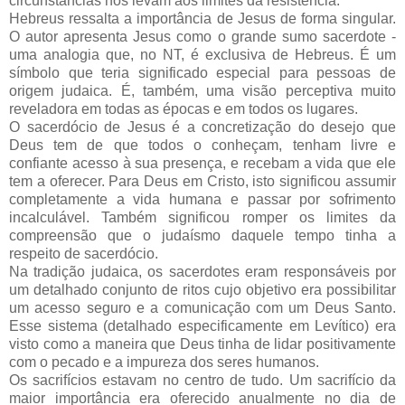
circunstâncias nos levam aos limites da resistência.
Hebreus ressalta a importância de Jesus de forma singular.
O autor apresenta Jesus como o grande sumo sacerdote -
uma analogia que, no NT, é exclusiva de Hebreus. É um
símbolo que teria significado especial para pessoas de
origem judaica. É, também, uma visão perceptiva muito
reveladora em todas as épocas e em todos os lugares.
O sacerdócio de Jesus é a concretização do desejo que
Deus tem de que todos o conheçam, tenham livre e
confiante acesso à sua presença, e recebam a vida que ele
tem a oferecer. Para Deus em Cristo, isto significou assumir
completamente a vida humana e passar por sofrimento
incalculável. Também significou romper os limites da
compreensão que o judaísmo daquele tempo tinha a
respeito de sacerdócio.
Na tradição judaica, os sacerdotes eram responsáveis por
um detalhado conjunto de ritos cujo objetivo era possibilitar
um acesso seguro e a comunicação com um Deus Santo.
Esse sistema (detalhado especificamente em Levítico) era
visto como a maneira que Deus tinha de lidar positivamente
com o pecado e a impureza dos seres humanos.
Os sacrifícios estavam no centro de tudo. Um sacrifício da
maior importância era oferecido anualmente no dia de