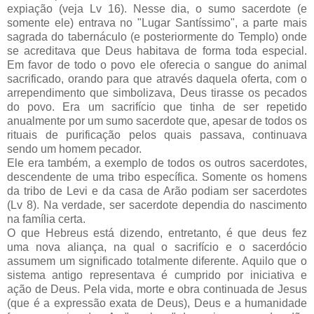
expiação (veja Lv 16). Nesse dia, o sumo sacerdote (e
somente ele) entrava no "Lugar Santíssimo", a parte mais
sagrada do tabernáculo (e posteriormente do Templo) onde
se acreditava que Deus habitava de forma toda especial.
Em favor de todo o povo ele oferecia o sangue do animal
sacrificado, orando para que através daquela oferta, com o
arrependimento que simbolizava, Deus tirasse os pecados
do povo. Era um sacrifício que tinha de ser repetido
anualmente por um sumo sacerdote que, apesar de todos os
rituais de purificação pelos quais passava, continuava
sendo um homem pecador.
Ele era também, a exemplo de todos os outros sacerdotes,
descendente de uma tribo específica. Somente os homens
da tribo de Levi e da casa de Arão podiam ser sacerdotes
(Lv 8). Na verdade, ser sacerdote dependia do nascimento
na família certa.
O que Hebreus está dizendo, entretanto, é que deus fez
uma nova aliança, na qual o sacrifício e o sacerdócio
assumem um significado totalmente diferente. Aquilo que o
sistema antigo representava é cumprido por iniciativa e
ação de Deus. Pela vida, morte e obra continuada de Jesus
(que é a expressão exata de Deus), Deus e a humanidade