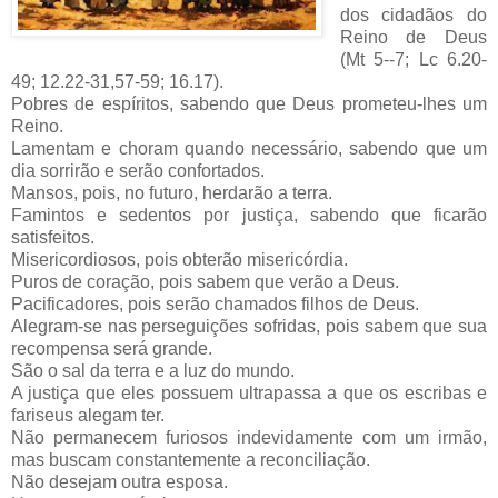
dos cidadãos do
Reino de Deus
(Mt 5--7; Lc 6.20-
49; 12.22-31,57-59; 16.17).
Pobres de espíritos, sabendo que Deus prometeu-lhes um
Reino.
Lamentam e choram quando necessário, sabendo que um
dia sorrirão e serão confortados.
Mansos, pois, no futuro, herdarão a terra.
Famintos e sedentos por justiça, sabendo que ficarão
satisfeitos.
Misericordiosos, pois obterão misericórdia.
Puros de coração, pois sabem que verão a Deus.
Pacificadores, pois serão chamados filhos de Deus.
Alegram-se nas perseguições sofridas, pois sabem que sua
recompensa será grande.
São o sal da terra e a luz do mundo.
A justiça que eles possuem ultrapassa a que os escribas e
fariseus alegam ter.
Não permanecem furiosos indevidamente com um irmão,
mas buscam constantemente a reconciliação.
Não desejam outra esposa.